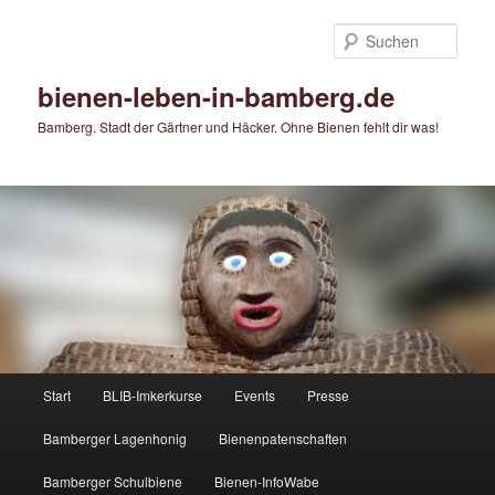
Zum
primären
Such
Inhalt
springen
bienen-leben-in-bamberg.de
Bamberg. Stadt der Gärtner und Häcker. Ohne Bienen fehlt dir was!
Hauptmenü
Start
BLIB-Imkerkurse
Events
Presse
Bamberger Lagenhonig
Bienenpatenschaften
Bamberger Schulbiene
Bienen-InfoWabe