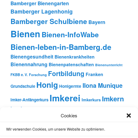
Bamberger Bienengarten
Bamberger Lagenhonig
Bamberger Schulbiene
Bayern
Bienen
Bienen-InfoWabe
Bienen-leben-in-Bamberg.de
Bienengesundheit
Bienenkrankheiten
Bienennahrung
Bienenpatenschaften
Bienenunterricht
Fortbildung
Franken
FKBB e. V.
Forschung
Honig
Ilona Munique
Grundschule
Honigernte
Imkerei
Imkern
Imker-Anfängerkurs
Imkerkurs
Insekten
Literatur
Lehrbienenstand
Jungimkerkurs
Cookies
Natur
Oberfranken
Monatsbetrachtungen
Pflanzen
Reinhold Burger
Rezension
Schulbienen-Unterricht
Wir verwenden Cookies, um unsere Website zu optimieren.
Unterricht
Schulunterricht
Trachtpflanzen