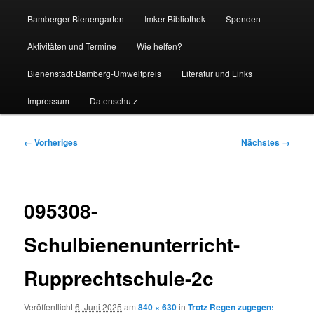
Bamberger Bienengarten
Imker-Bibliothek
Spenden
Aktivitäten und Termine
Wie helfen?
Bienenstadt-Bamberg-Umweltpreis
Literatur und Links
Impressum
Datenschutz
Bilder-
← Vorheriges
Nächstes →
Navigation
095308-
Schulbienenunterricht-
Rupprechtschule-2c
Veröffentlicht
6. Juni 2025
am
840 × 630
in
Trotz Regen zugegen: