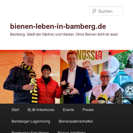
Zum
primären
Such
Inhalt
springen
bienen-leben-in-bamberg.de
Bamberg. Stadt der Gärtner und Häcker. Ohne Bienen fehlt dir was!
Hauptmenü
Start
BLIB-Imkerkurse
Events
Presse
Bamberger Lagenhonig
Bienenpatenschaften
Bamberger Schulbiene
Bienen-InfoWabe