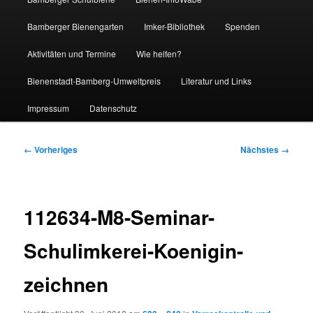
Bamberger Bienengarten
Imker-Bibliothek
Spenden
Aktivitäten und Termine
Wie helfen?
Bienenstadt-Bamberg-Umweltpreis
Literatur und Links
Impressum
Datenschutz
Bilder-
← Vorheriges
Nächstes →
Navigation
112634-M8-Seminar-
Schulimkerei-Koenigin-
zeichnen