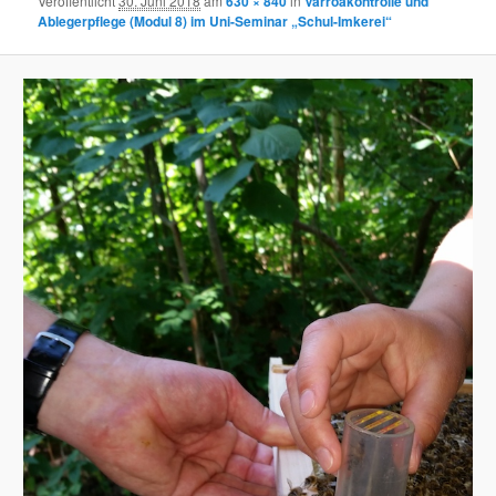
Veröffentlicht
30. Juni 2018
am
630 × 840
in
Varroakontrolle und
Ablegerpflege (Modul 8) im Uni-Seminar „Schul-Imkerei“