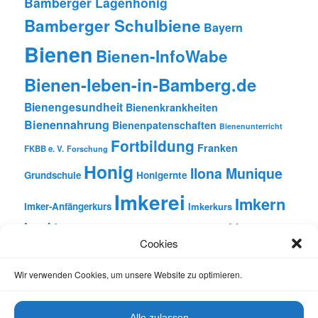
Bamberger Lagenhonig
Bamberger Schulbiene
Bayern
Bienen
Bienen-InfoWabe
Bienen-leben-in-Bamberg.de
Bienengesundheit
Bienenkrankheiten
Bienennahrung
Bienenpatenschaften
Bienenunterricht
Fortbildung
Franken
FKBB e. V.
Forschung
Honig
Ilona Munique
Grundschule
Honigernte
Imkerei
Imkern
Imker-Anfängerkurs
Imkerkurs
Insekten
Literatur
Lehrbienenstand
Jungimkerkurs
Cookies
Natur
Oberfranken
Monatsbetrachtungen
Pflanzen
Reinhold Burger
Rezension
Schulbienen-Unterricht
Wir verwenden Cookies, um unsere Website zu optimieren.
Unterricht
Schulunterricht
Trachtpflanzen
Vortrag
Wachs
Wildbienen
Varroabehandlung
Alle zulassen