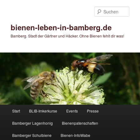
Zum
primären
Such
Inhalt
springen
bienen-leben-in-bamberg.de
Bamberg. Stadt der Gärtner und Häcker. Ohne Bienen fehlt dir was!
Hauptmenü
Start
BLIB-Imkerkurse
Events
Presse
Bamberger Lagenhonig
Bienenpatenschaften
Bamberger Schulbiene
Bienen-InfoWabe