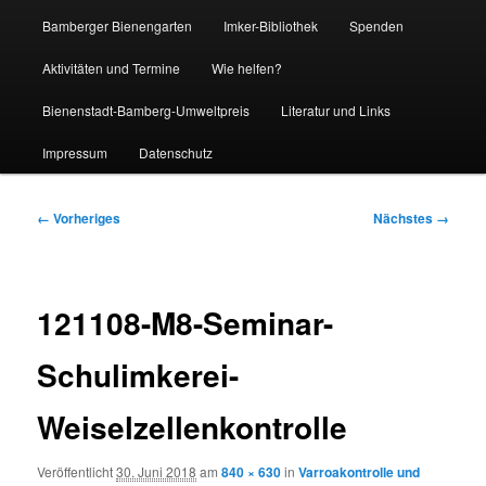
Bamberger Bienengarten
Imker-Bibliothek
Spenden
Aktivitäten und Termine
Wie helfen?
Bienenstadt-Bamberg-Umweltpreis
Literatur und Links
Impressum
Datenschutz
Bilder-
← Vorheriges
Nächstes →
Navigation
121108-M8-Seminar-
Schulimkerei-
Weiselzellenkontrolle
Veröffentlicht
30. Juni 2018
am
840 × 630
in
Varroakontrolle und