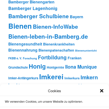
Bamberger Bienengarten
Bamberger Lagenhonig
Bamberger Schulbiene
Bayern
Bienen
Bienen-InfoWabe
Bienen-leben-in-Bamberg.de
Bienengesundheit
Bienenkrankheiten
Bienennahrung
Bienenpatenschaften
Bienenunterricht
Fortbildung
Franken
FKBB e. V.
Forschung
Honig
Ilona Munique
Grundschule
Honigernte
Imkerei
Imkern
Imker-Anfängerkurs
Imkerkurs
Insekten
Literatur
Lehrbienenstand
Jungimkerkurs
Cookies
Natur
Oberfranken
Monatsbetrachtungen
Pflanzen
Reinhold Burger
Rezension
Schulbienen-Unterricht
Wir verwenden Cookies, um unsere Website zu optimieren.
Unterricht
Schulunterricht
Trachtpflanzen