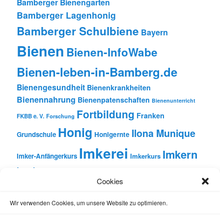
Bamberger Bienengarten
Bamberger Lagenhonig
Bamberger Schulbiene
Bayern
Bienen
Bienen-InfoWabe
Bienen-leben-in-Bamberg.de
Bienengesundheit
Bienenkrankheiten
Bienennahrung
Bienenpatenschaften
Bienenunterricht
Fortbildung
Franken
FKBB e. V.
Forschung
Honig
Ilona Munique
Grundschule
Honigernte
Imkerei
Imkern
Imker-Anfängerkurs
Imkerkurs
Insekten
Literatur
Lehrbienenstand
Jungimkerkurs
Cookies
Natur
Oberfranken
Monatsbetrachtungen
Pflanzen
Reinhold Burger
Rezension
Schulbienen-Unterricht
Wir verwenden Cookies, um unsere Website zu optimieren.
Unterricht
Schulunterricht
Trachtpflanzen