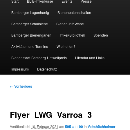
Start
BLIB-Imkerkurse
Events
Presse
Bamberger Lagenhonig
Bienenpatenschaften
Bamberger Schulbiene
Bienen-InfoWabe
Bamberger Bienengarten
Imker-Bibliothek
Spenden
Aktivitäten und Termine
Wie helfen?
Bienenstadt-Bamberg-Umweltpreis
Literatur und Links
Impressum
Datenschutz
Bilder-
← Vorheriges
Navigation
Flyer_LWG_Varroa_3
Veröffentlicht
10. Februar 2021
am
595 × 1190
in
Veitshöchheimer