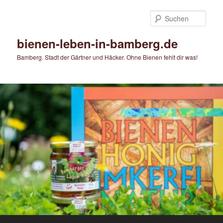
Zum
primären
Such
Inhalt
springen
bienen-leben-in-bamberg.de
Bamberg. Stadt der Gärtner und Häcker. Ohne Bienen fehlt dir was!
Hauptmenü