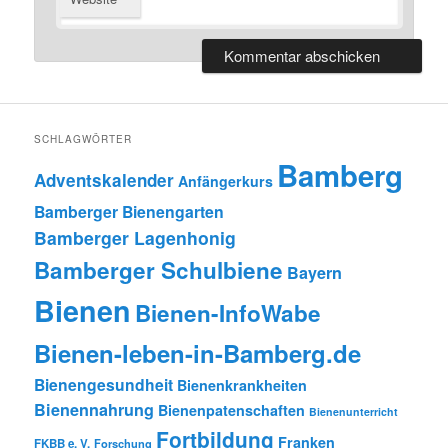
SCHLAGWÖRTER
Bamberg
Adventskalender
Anfängerkurs
Bamberger Bienengarten
Bamberger Lagenhonig
Bamberger Schulbiene
Bayern
Bienen
Bienen-InfoWabe
Bienen-leben-in-Bamberg.de
Bienengesundheit
Bienenkrankheiten
Bienennahrung
Bienenpatenschaften
Bienenunterricht
Fortbildung
Franken
FKBB e. V.
Forschung