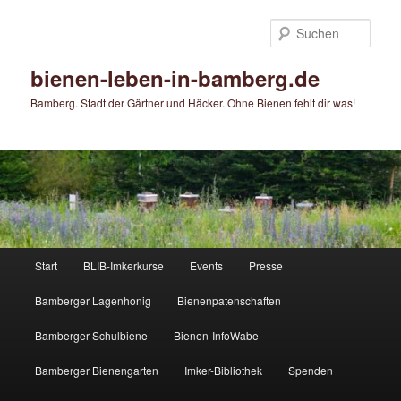
Zum
primären
Such
Inhalt
springen
bienen-leben-in-bamberg.de
Bamberg. Stadt der Gärtner und Häcker. Ohne Bienen fehlt dir was!
Hauptmenü
Start
BLIB-Imkerkurse
Events
Presse
Bamberger Lagenhonig
Bienenpatenschaften
Bamberger Schulbiene
Bienen-InfoWabe
Bamberger Bienengarten
Imker-Bibliothek
Spenden