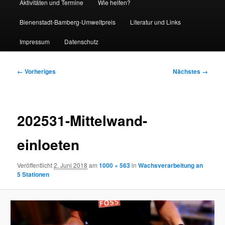
Aktivitäten und Termine
Wie helfen?
Bienenstadt-Bamberg-Umweltpreis
Literatur und Links
Impressum
Datenschutz
Bilder-
← Vorheriges
Nächstes →
Navigation
202531-Mittelwand-
einloeten
Veröffentlicht
2. Juni 2018
am
1000 × 563
in
Wachsverarbeitung an
5 Stationen