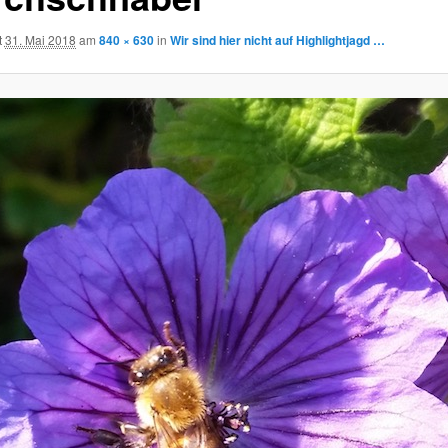
t
31. Mai 2018
am
840 × 630
in
Wir sind hier nicht auf Highlightjagd …