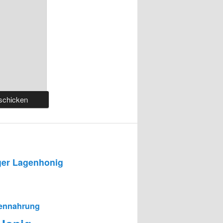
er Lagenhonig
ennahrung