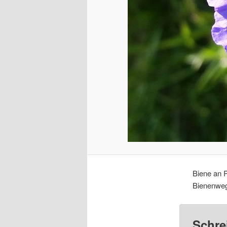
Biene an 
Bienenweg
Schre