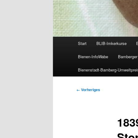
Hauptmenü
Start
BLIB-Imkerkurse
Bienen-InfoWabe
Bamberger 
Bienenstadt-Bamberg-Umweltprei
Bilder-
← Vorheriges
Navigation
183
Sto