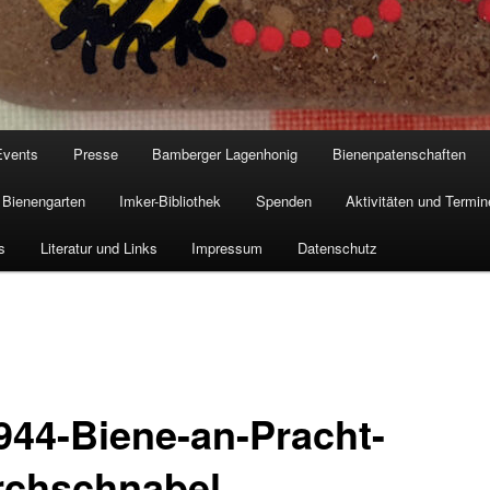
Events
Presse
Bamberger Lagenhonig
Bienenpatenschaften
Bienengarten
Imker-Bibliothek
Spenden
Aktivitäten und Termin
s
Literatur und Links
Impressum
Datenschutz
944-Biene-an-Pracht-
rchschnabel