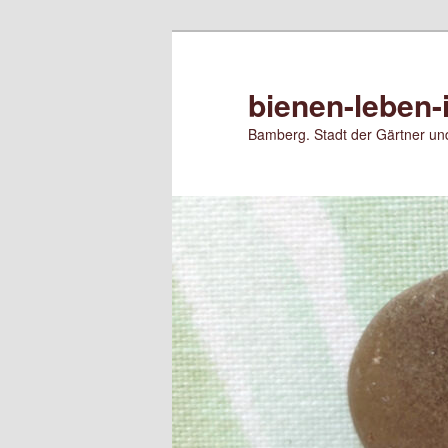
Zum
primären
Inhalt
bienen-leben-
springen
Bamberg. Stadt der Gärtner und