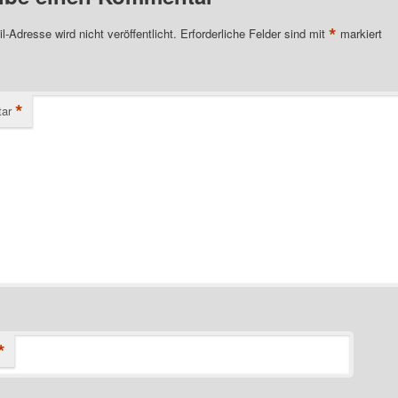
*
l-Adresse wird nicht veröffentlicht.
Erforderliche Felder sind mit
markiert
*
ar
*