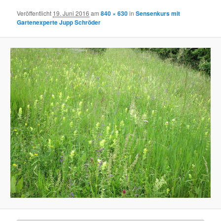
Veröffentlicht
19. Juni 2016
am
840 × 630
in
Sensenkurs mit
Gartenexperte Jupp Schröder