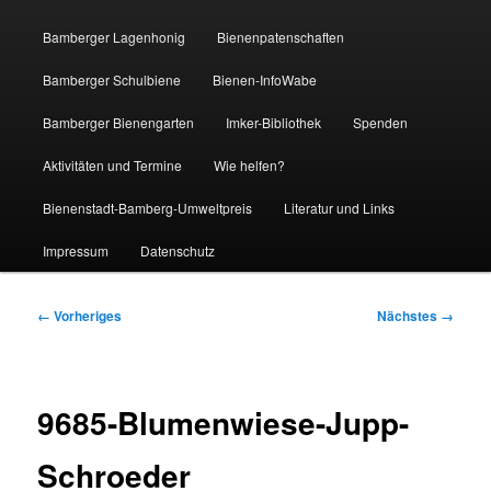
Bamberger Lagenhonig
Bienenpatenschaften
Bamberger Schulbiene
Bienen-InfoWabe
Bamberger Bienengarten
Imker-Bibliothek
Spenden
Aktivitäten und Termine
Wie helfen?
Bienenstadt-Bamberg-Umweltpreis
Literatur und Links
Impressum
Datenschutz
Bilder-
← Vorheriges
Nächstes →
Navigation
9685-Blumenwiese-Jupp-
Schroeder