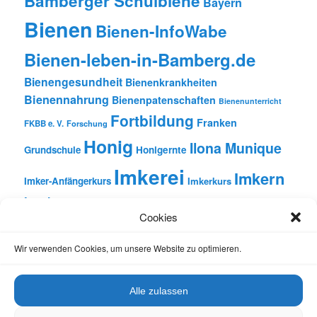
Bamberger Schulbiene
Bayern
Bienen
Bienen-InfoWabe
Bienen-leben-in-Bamberg.de
Bienengesundheit
Bienenkrankheiten
Bienennahrung
Bienenpatenschaften
Bienenunterricht
Fortbildung
Franken
FKBB e. V.
Forschung
Honig
Ilona Munique
Grundschule
Honigernte
Imkerei
Imkern
Imker-Anfängerkurs
Imkerkurs
Insekten
Literatur
Lehrbienenstand
Jungimkerkurs
Cookies
Natur
Oberfranken
Monatsbetrachtungen
Pflanzen
Reinhold Burger
Rezension
Schulbienen-Unterricht
Wir verwenden Cookies, um unsere Website zu optimieren.
Unterricht
Schulunterricht
Trachtpflanzen
Vortrag
Wachs
Wildbienen
Varroabehandlung
Alle zulassen