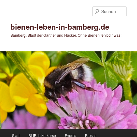
Zum
primären
Such
Inhalt
springen
bienen-leben-in-bamberg.de
Bamberg. Stadt der Gärtner und Häcker. Ohne Bienen fehlt dir was!
Hauptmenü
Start
BLIB-Imkerkurse
Events
Presse