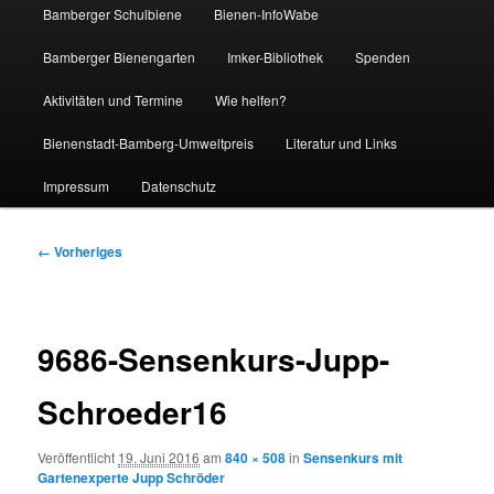
Bamberger Schulbiene
Bienen-InfoWabe
Bamberger Bienengarten
Imker-Bibliothek
Spenden
Aktivitäten und Termine
Wie helfen?
Bienenstadt-Bamberg-Umweltpreis
Literatur und Links
Impressum
Datenschutz
Bilder-
← Vorheriges
Navigation
9686-Sensenkurs-Jupp-
Schroeder16
Veröffentlicht
19. Juni 2016
am
840 × 508
in
Sensenkurs mit
Gartenexperte Jupp Schröder