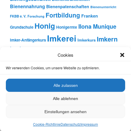
Bienennahrung
Bienenpatenschaften
Bienenunterricht
Fortbildung
Franken
FKBB e. V.
Forschung
Honig
Ilona Munique
Grundschule
Honigernte
Imkerei
Imkern
Imker-Anfängerkurs
Imkerkurs
Insekten
Literatur
Lehrbienenstand
Jungimkerkurs
Cookies
Natur
Oberfranken
Monatsbetrachtungen
Pflanzen
Reinhold Burger
Rezension
Schulbienen-Unterricht
Wir verwenden Cookies, um unsere Website zu optimieren.
Unterricht
Schulunterricht
Trachtpflanzen
Vortrag
Wachs
Wildbienen
Varroabehandlung
Alle zulassen
Alle ablehnen
Einstellungen ansehen
Datenschutz
Stolz präsentiert von WordPress
Cookie-Richtlinie
Datenschutz
Impressum