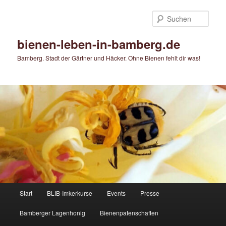
Zum
primären
Such
Inhalt
springen
bienen-leben-in-bamberg.de
Bamberg. Stadt der Gärtner und Häcker. Ohne Bienen fehlt dir was!
Hauptmenü
Start
BLIB-Imkerkurse
Events
Presse
Bamberger Lagenhonig
Bienenpatenschaften