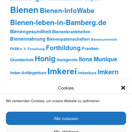
Bienen
Bienen-InfoWabe
Bienen-leben-in-Bamberg.de
Bienengesundheit
Bienenkrankheiten
Bienennahrung
Bienenpatenschaften
Bienenunterricht
Fortbildung
Franken
FKBB e. V.
Forschung
Honig
Ilona Munique
Grundschule
Honigernte
Imkerei
Imkern
Imker-Anfängerkurs
Imkerkurs
Insekten
Literatur
Lehrbienenstand
Jungimkerkurs
Cookies
Natur
Oberfranken
Monatsbetrachtungen
Pflanzen
Reinhold Burger
Rezension
Schulbienen-Unterricht
Wir verwenden Cookies, um unsere Website zu optimieren.
Unterricht
Schulunterricht
Trachtpflanzen
Vortrag
Wachs
Wildbienen
Varroabehandlung
Alle zulassen
Alle ablehnen