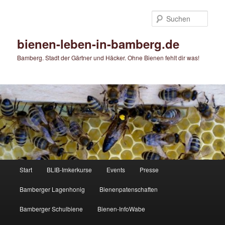
Zum
primären
Such
Inhalt
springen
bienen-leben-in-bamberg.de
Bamberg. Stadt der Gärtner und Häcker. Ohne Bienen fehlt dir was!
Hauptmenü
Start
BLIB-Imkerkurse
Events
Presse
Bamberger Lagenhonig
Bienenpatenschaften
Bamberger Schulbiene
Bienen-InfoWabe