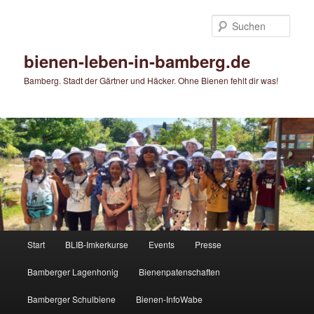
Zum
primären
Such
Inhalt
springen
bienen-leben-in-bamberg.de
Bamberg. Stadt der Gärtner und Häcker. Ohne Bienen fehlt dir was!
Hauptmenü
Start
BLIB-Imkerkurse
Events
Presse
Bamberger Lagenhonig
Bienenpatenschaften
Bamberger Schulbiene
Bienen-InfoWabe