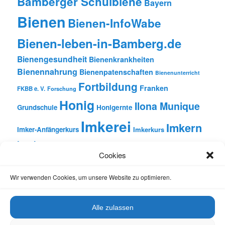
Bamberger Schulbiene
Bayern
Bienen
Bienen-InfoWabe
Bienen-leben-in-Bamberg.de
Bienengesundheit
Bienenkrankheiten
Bienennahrung
Bienenpatenschaften
Bienenunterricht
Fortbildung
Franken
FKBB e. V.
Forschung
Honig
Ilona Munique
Grundschule
Honigernte
Imkerei
Imkern
Imker-Anfängerkurs
Imkerkurs
Insekten
Literatur
Lehrbienenstand
Jungimkerkurs
Cookies
Natur
Oberfranken
Monatsbetrachtungen
Pflanzen
Reinhold Burger
Rezension
Schulbienen-Unterricht
Wir verwenden Cookies, um unsere Website zu optimieren.
Unterricht
Schulunterricht
Trachtpflanzen
Vortrag
Wachs
Wildbienen
Varroabehandlung
Alle zulassen