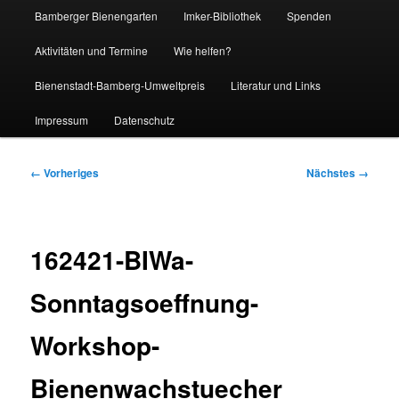
Bamberger Bienengarten
Imker-Bibliothek
Spenden
Aktivitäten und Termine
Wie helfen?
Bienenstadt-Bamberg-Umweltpreis
Literatur und Links
Impressum
Datenschutz
Bilder-
← Vorheriges
Nächstes →
Navigation
162421-BIWa-
Sonntagsoeffnung-
Workshop-
Bienenwachstuecher