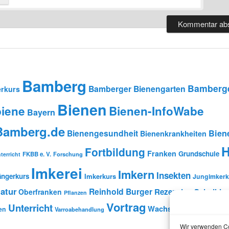
Bamberg
Bamberge
Bamberger Bienengarten
rkurs
Bienen
iene
Bienen-InfoWabe
Bayern
-Bamberg.de
Bienengesundheit
Bien
Bienenkrankheiten
H
Fortbildung
Franken
Grundschule
FKBB e. V.
Forschung
terricht
Imkerei
Imkern
Insekten
ängerkurs
Imkerkurs
Jungimkerk
atur
Reinhold Burger
Rezension
Schulbien
Oberfranken
Pflanzen
Vortrag
Unterricht
Wachs
en
Wildbienen
Varroabehandlung
Wir verwenden Co