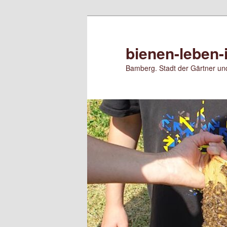
Zum
primären
Inhalt
bienen-leben-
springen
Bamberg. Stadt der Gärtner und