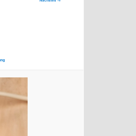
Nächstes →
ung