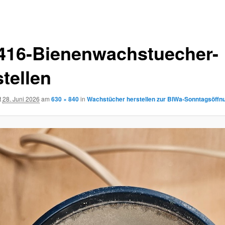
416-Bienenwachstuecher-
tellen
t
28. Juni 2026
am
630 × 840
in
Wachstücher herstellen zur BIWa-Sonntagsöffn