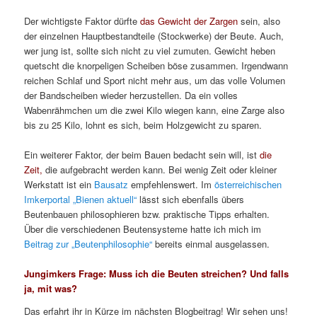
Der wichtigste Faktor dürfte
das Gewicht der Zargen
sein, also
der einzelnen Hauptbestandteile (Stockwerke) der Beute. Auch,
wer jung ist, sollte sich nicht zu viel zumuten. Gewicht heben
quetscht die knorpeligen Scheiben böse zusammen. Irgendwann
reichen Schlaf und Sport nicht mehr aus, um das volle Volumen
der Bandscheiben wieder herzustellen. Da ein volles
Wabenrähmchen um die zwei Kilo wiegen kann, eine Zarge also
bis zu 25 Kilo, lohnt es sich, beim Holzgewicht zu sparen.
Ein weiterer Faktor, der beim Bauen bedacht sein will, ist
die
Zeit,
die aufgebracht werden kann. Bei wenig Zeit oder kleiner
Werkstatt ist ein
Bausatz
empfehlenswert. Im
österreichischen
Imkerportal „Bienen aktuell“
lässt sich ebenfalls übers
Beutenbauen philosophieren bzw. praktische Tipps erhalten.
Über die verschiedenen Beutensysteme hatte ich mich im
Beitrag zur „Beutenphilosophie“
bereits einmal ausgelassen.
Jungimkers Frage: Muss ich die Beuten streichen? Und falls
ja, mit was?
Das erfahrt ihr in Kürze im nächsten Blogbeitrag! Wir sehen uns!