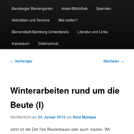
Bamberger Bienengarten
Imker-Bibliothek
Spenden
Aktivitäten und Termine
Wie helfen?
Bienenstadt-Bamberg-Umweltpreis
Literatur und Links
Impressum
Datenschutz
Beitragsnavigation
←
Vorheriger
Nächster
→
Winterarbeiten rund um die
Beute (I)
Veröffentlicht am
24. Januar 2013
von
Ilona Munique
Jetzt ist die Zeit fürs Beutenbauen oder auch -kaufen. Wir