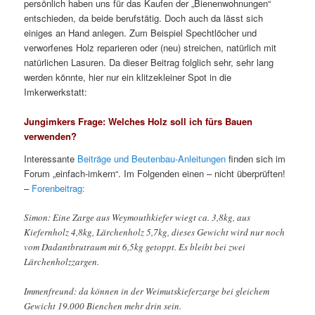
persönlich haben uns für das Kaufen der „Bienenwohnungen“
entschieden, da beide berufstätig. Doch auch da lässt sich
einiges an Hand anlegen. Zum Beispiel Spechtlöcher und
verworfenes Holz reparieren oder (neu) streichen, natürlich mit
natürlichen Lasuren. Da dieser Beitrag folglich sehr, sehr lang
werden könnte, hier nur ein klitzekleiner Spot in die
Imkerwerkstatt:
Jungimkers Frage: Welches Holz soll ich fürs Bauen
verwenden?
Interessante
Beiträge und Beutenbau-Anleitungen
finden sich im
Forum „einfach-imkern“. Im Folgenden einen – nicht überprüften!
–
Forenbeitrag:
Simon: Eine Zarge aus Weymouthkiefer wiegt ca. 3,8kg, aus
Kiefernholz 4,8kg, Lärchenholz 5,7kg, dieses Gewicht wird nur noch
vom Dadantbrutraum mit 6,5kg getoppt. Es bleibt bei zwei
Lärchenholzzargen.
Immenfreund: da können in der Weimutskieferzarge bei gleichem
Gewicht 19.000 Bienchen mehr drin sein.