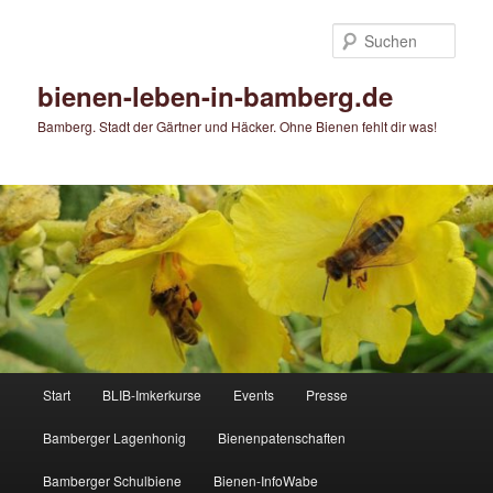
Zum
primären
Such
Inhalt
springen
bienen-leben-in-bamberg.de
Bamberg. Stadt der Gärtner und Häcker. Ohne Bienen fehlt dir was!
Hauptmenü
Start
BLIB-Imkerkurse
Events
Presse
Bamberger Lagenhonig
Bienenpatenschaften
Bamberger Schulbiene
Bienen-InfoWabe