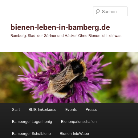
Zum
primären
Such
Inhalt
springen
bienen-leben-in-bamberg.de
Bamberg. Stadt der Gärtner und Häcker. Ohne Bienen fehlt dir was!
Hauptmenü
Start
BLIB-Imkerkurse
Events
Presse
Bamberger Lagenhonig
Bienenpatenschaften
Bamberger Schulbiene
Bienen-InfoWabe