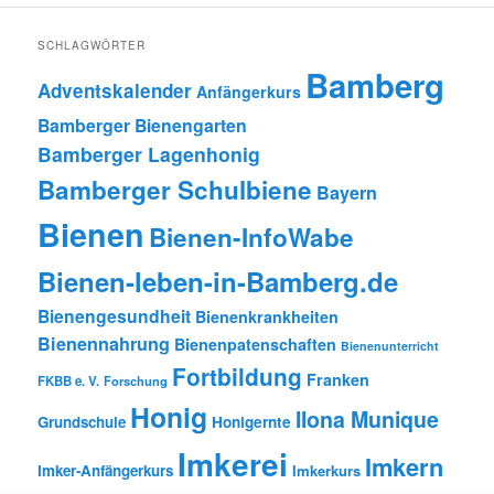
SCHLAGWÖRTER
Bamberg
Adventskalender
Anfängerkurs
Bamberger Bienengarten
Bamberger Lagenhonig
Bamberger Schulbiene
Bayern
Bienen
Bienen-InfoWabe
Bienen-leben-in-Bamberg.de
Bienengesundheit
Bienenkrankheiten
Bienennahrung
Bienenpatenschaften
Bienenunterricht
Fortbildung
Franken
FKBB e. V.
Forschung
Honig
Ilona Munique
Grundschule
Honigernte
Imkerei
Imkern
Imker-Anfängerkurs
Imkerkurs