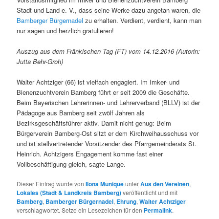
Stadt und Land e. V., dass seine Werke dazu angetan waren, die
Bamberger Bürgernadel
zu erhalten. Verdient, verdient, kann man
nur sagen und herzlich gratulieren!
Auszug aus dem Fränkischen Tag (FT) vom 14.12.2016 (Autorin:
Jutta Behr-Groh)
Walter Achtziger (66) ist vielfach engagiert. Im Imker- und
Bienenzuchtverein Bamberg führt er seit 2009 die Geschäfte.
Beim Bayerischen Lehrerinnen- und Lehrerverband (BLLV) ist der
Pädagoge aus Bamberg seit zwölf Jahren als
Bezirksgeschäftsführer aktiv. Damit nicht genug: Beim
Bürgerverein Bamberg-Ost sitzt er dem Kirchweihausschuss vor
und ist stellvertretender Vorsitzender des Pfarrgemeinderats St.
Heinrich. Achtzigers Engagement komme fast einer
Vollbeschäftigung gleich, sagte Lange.
Dieser Eintrag wurde von
Ilona Munique
unter
Aus den Vereinen
,
Lokales (Stadt & Landkreis Bamberg)
veröffentlicht und mit
Bamberg
,
Bamberger Bürgernadel
,
Ehrung
,
Walter Achtziger
verschlagwortet. Setze ein Lesezeichen für den
Permalink
.