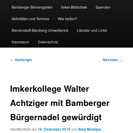
Bamberger Bienengarten
Imker-Bibliothek
Spenden
Aktivitäten und Termine
Wie helfen?
Bienenstadt-Bamberg-Umweltpreis
Literatur und Links
Impressum
Datenschutz
Beitragsnavigation
←
Vorheriger
Nächster
→
Imkerkollege Walter
Achtziger mit Bamberger
Bürgernadel gewürdigt
Veröffentlicht am
16. Dezember 2016
von
Ilona Munique