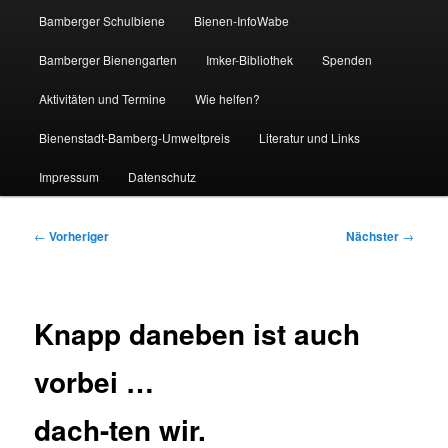
Bamberger Schulbiene
Bienen-InfoWabe
Bamberger Bienengarten
Imker-Bibliothek
Spenden
Aktivitäten und Termine
Wie helfen?
Bienenstadt-Bamberg-Umweltpreis
Literatur und Links
Impressum
Datenschutz
Beitragsnavigation
←
Vorheriger
Nächster
→
Knapp daneben ist auch
vorbei …
dach-ten wir.