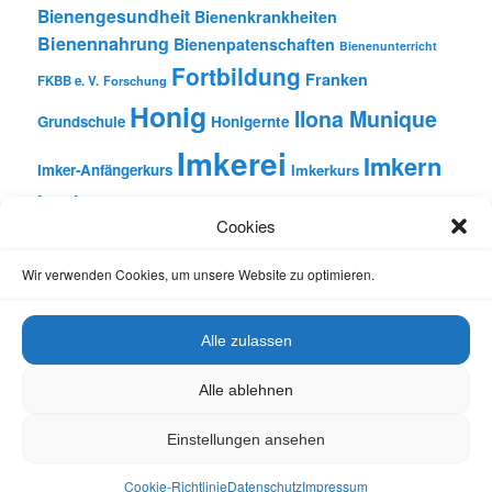
Bienengesundheit
Bienenkrankheiten
Bienennahrung
Bienenpatenschaften
Bienenunterricht
Fortbildung
Franken
FKBB e. V.
Forschung
Honig
Ilona Munique
Grundschule
Honigernte
Imkerei
Imkern
Imker-Anfängerkurs
Imkerkurs
Insekten
Literatur
Lehrbienenstand
Jungimkerkurs
Cookies
Natur
Oberfranken
Monatsbetrachtungen
Pflanzen
Reinhold Burger
Rezension
Schulbienen-Unterricht
Wir verwenden Cookies, um unsere Website zu optimieren.
Unterricht
Schulunterricht
Trachtpflanzen
Vortrag
Wachs
Wildbienen
Varroabehandlung
Alle zulassen
Alle ablehnen
Einstellungen ansehen
Datenschutz
Stolz präsentiert von WordPress
Cookie-Richtlinie
Datenschutz
Impressum