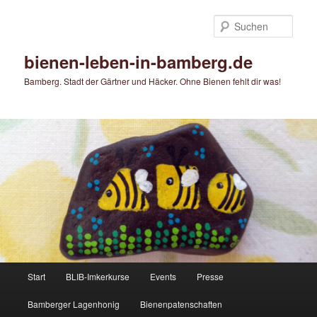
Zum
primären
Such
Inhalt
springen
bienen-leben-in-bamberg.de
Bamberg. Stadt der Gärtner und Häcker. Ohne Bienen fehlt dir was!
Hauptmenü
Start
BLIB-Imkerkurse
Events
Presse
Bamberger Lagenhonig
Bienenpatenschaften