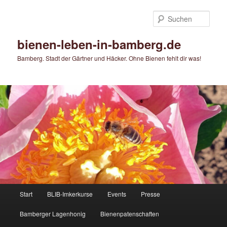
Zum
primären
Such
Inhalt
springen
bienen-leben-in-bamberg.de
Bamberg. Stadt der Gärtner und Häcker. Ohne Bienen fehlt dir was!
Hauptmenü
Start
BLIB-Imkerkurse
Events
Presse
Bamberger Lagenhonig
Bienenpatenschaften