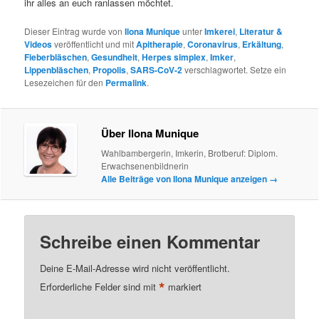
ihr alles an euch ranlassen möchtet.
Dieser Eintrag wurde von
Ilona Munique
unter
Imkerei
,
Literatur &
Videos
veröffentlicht und mit
Apitherapie
,
Coronavirus
,
Erkältung
,
Fieberbläschen
,
Gesundheit
,
Herpes simplex
,
Imker
,
Lippenbläschen
,
Propolis
,
SARS-CoV-2
verschlagwortet. Setze ein
Lesezeichen für den
Permalink
.
Über Ilona Munique
Wahlbambergerin, Imkerin, Brotberuf: Diplom.
Erwachsenenbildnerin
Alle Beiträge von Ilona Munique anzeigen
→
Schreibe einen Kommentar
Deine E-Mail-Adresse wird nicht veröffentlicht.
*
Erforderliche Felder sind mit
markiert