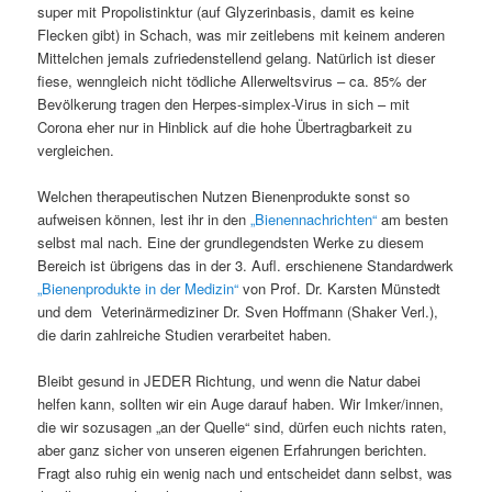
super mit Propolistinktur (auf Glyzerinbasis, damit es keine
Flecken gibt) in Schach, was mir zeitlebens mit keinem anderen
Mittelchen jemals zufriedenstellend gelang. Natürlich ist dieser
fiese, wenngleich nicht tödliche Allerweltsvirus – ca. 85% der
Bevölkerung tragen den Herpes-simplex-Virus in sich – mit
Corona eher nur in Hinblick auf die hohe Übertragbarkeit zu
vergleichen.
Welchen therapeutischen Nutzen Bienenprodukte sonst so
aufweisen können, lest ihr in den
„Bienennachrichten“
am besten
selbst mal nach. Eine der grundlegendsten Werke zu diesem
Bereich ist übrigens das in der 3. Aufl. erschienene Standardwerk
„Bienenprodukte in der Medizin“
von Prof. Dr. Karsten Münstedt
und dem Veterinärmediziner Dr. Sven Hoffmann (Shaker Verl.),
die darin zahlreiche Studien verarbeitet haben.
Bleibt gesund in JEDER Richtung, und wenn die Natur dabei
helfen kann, sollten wir ein Auge darauf haben. Wir Imker/innen,
die wir sozusagen „an der Quelle“ sind, dürfen euch nichts raten,
aber ganz sicher von unseren eigenen Erfahrungen berichten.
Fragt also ruhig ein wenig nach und entscheidet dann selbst, was