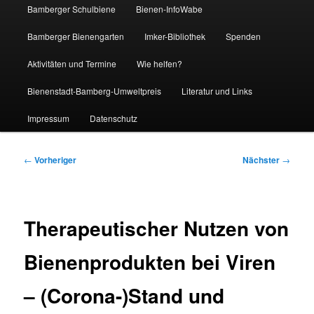
Bamberger Schulbiene
Bienen-InfoWabe
Bamberger Bienengarten
Imker-Bibliothek
Spenden
Aktivitäten und Termine
Wie helfen?
Bienenstadt-Bamberg-Umweltpreis
Literatur und Links
Impressum
Datenschutz
Beitragsnavigation
←
Vorheriger
Nächster
→
Therapeutischer Nutzen von
Bienenprodukten bei Viren
– (Corona-)Stand und