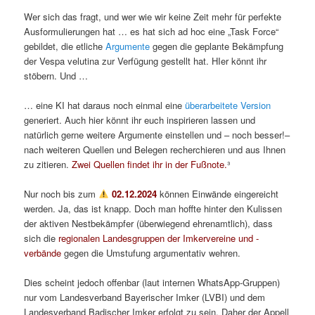
Wer sich das fragt, und wer wie wir keine Zeit mehr für perfekte
Ausformulierungen hat … es hat sich ad hoc eine „Task Force“
gebildet, die etliche
Argumente
gegen die geplante Bekämpfung
der Vespa velutina zur Verfügung gestellt hat. HIer könnt ihr
stöbern. Und …
… eine KI hat daraus noch einmal eine
überarbeitete Version
generiert. Auch hier könnt ihr euch inspirieren lassen und
natürlich gerne weitere Argumente einstellen und – noch besser!–
nach weiteren Quellen und Belegen recherchieren und aus Ihnen
zu zitieren.
Zwei Quellen findet ihr in der Fußnote.
³
Nur noch bis zum
02.12.2024
können Einwände eingereicht
werden. Ja, das ist knapp. Doch man hoffte hinter den Kulissen
der aktiven Nestbekämpfer (überwiegend ehrenamtlich), dass
sich die
regionalen Landesgruppen der Imkervereine und -
verbände
gegen die Umstufung argumentativ wehren.
Dies scheint jedoch offenbar (laut internen WhatsApp-Gruppen)
nur vom Landesverband Bayerischer Imker (LVBI) und dem
Landesverband Badischer Imker erfolgt zu sein. Daher der Appell