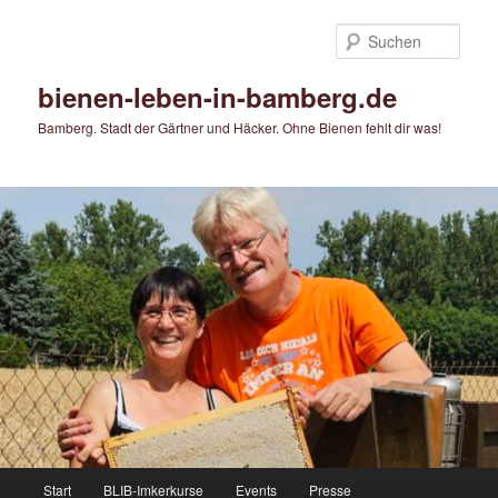
Zum
primären
Such
Inhalt
springen
bienen-leben-in-bamberg.de
Bamberg. Stadt der Gärtner und Häcker. Ohne Bienen fehlt dir was!
Hauptmenü
Start
BLIB-Imkerkurse
Events
Presse