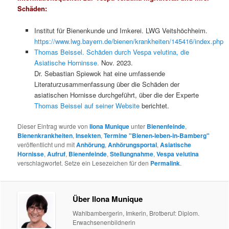
Schäden:
Institut für Bienenkunde und Imkerei. LWG Veitshöchheim.
https://www.lwg.bayern.de/bienen/krankheiten/145416/index.php
Thomas Beissel. Schäden durch Vespa velutina, die
Asiatische Horninsse.
Nov. 2023.
Dr. Sebastian Spiewok hat eine umfassende
Literaturzusammenfassung über die Schäden der
asiatischen Hornisse durchgeführt, über die der Experte
Thomas Beissel auf seiner Website
berichtet.
Dieser Eintrag wurde von
Ilona Munique
unter
Bienenfeinde
,
Bienenkrankheiten
,
Insekten
,
Termine "Bienen-leben-in-Bamberg"
veröffentlicht und mit
Anhörung
,
Anhörungsportal
,
Asiatische
Hornisse
,
Aufruf
,
Bienenfeinde
,
Stellungnahme
,
Vespa velutina
verschlagwortet. Setze ein Lesezeichen für den
Permalink
.
Über Ilona Munique
Wahlbambergerin, Imkerin, Brotberuf: Diplom.
Erwachsenenbildnerin