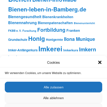
Bienen-leben-in-Bamberg.de
Bienengesundheit
Bienenkrankheiten
Bienennahrung
Bienenpatenschaften
Bienenunterricht
Fortbildung
Franken
FKBB e. V.
Forschung
Honig
Ilona Munique
Grundschule
Honigernte
Imkerei
Imkern
Imker-Anfängerkurs
Imkerkurs
Insekten
Literatur
Lehrbienenstand
Jungimkerkurs
Cookies
Natur
Oberfranken
Monatsbetrachtungen
Pflanzen
Reinhold Burger
Rezension
Schulbienen-Unterricht
Wir verwenden Cookies, um unsere Website zu optimieren.
Unterricht
Schulunterricht
Trachtpflanzen
Vortrag
Wachs
Wildbienen
Varroabehandlung
Alle zulassen
Alle ablehnen