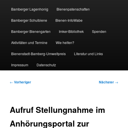
Bamberger Lagenhonig
Bienenpatenschaften
Bamberger Schulbiene
Bienen-InfoWabe
Bamberger Bienengarten
Imker-Bibliothek
Spenden
Aktivitäten und Termine
Wie helfen?
Bienenstadt-Bamberg-Umweltpreis
Literatur und Links
Impressum
Datenschutz
Beitragsnavigation
←
Vorheriger
Nächster
→
Aufruf Stellungnahme im
Anhörungsportal zur