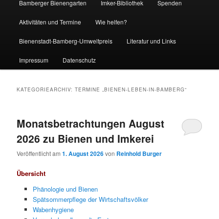
Bamberger Bienengarten
Imker-Bibliothek
Spenden
Aktivitäten und Termine
Wie helfen?
Bienenstadt-Bamberg-Umweltpreis
Literatur und Links
Impressum
Datenschutz
KATEGORIEARCHIV:
TERMINE „BIENEN-LEBEN-IN-BAMBERG“
Monatsbetrachtungen August
2026 zu Bienen und Imkerei
Veröffentlicht am
1. August 2026
von
Reinhold Burger
Übersicht
Phänologie und Bienen
Spätsommerpflege der Wirtschaftsvölker
Wabenhygiene