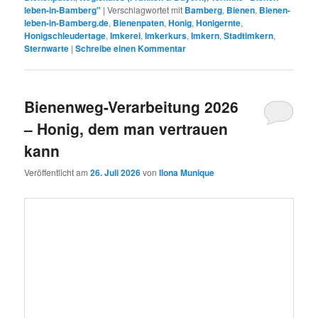
Teamwork bei der Honigverarbeitung der
Bienenweg-Ernte
– wir
waren dankbar um die Hilfe vom Bienenpaten-„Anhang“
Christine
und
Leon Liedtke
sowie FKBB-Beirätin
Marie Pailer,
die
stundenweise mit uns entdeckelten und schleuderten. Das im