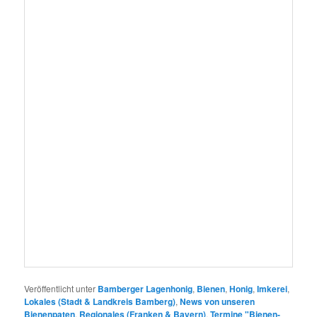
Bienenpaten
,
Regionales (Franken & Bayern)
,
Termine "Bienen-
leben-in-Bamberg"
|
Verschlagwortet mit
Bamberg
,
Bienen
,
Bienen-
leben-in-Bamberg.de
,
Bienenpaten
,
Honig
,
Honigernte
,
Honigschleudertage
,
Imkerei
,
Imkerkurs
,
Imkern
,
Stadtimkern
,
Sternwarte
|
Schreibe einen Kommentar
Bienenweg-Verarbeitung 2026
– Honig, dem man vertrauen
kann
Veröffentlicht am
26. Juli 2026
von
Ilona Munique