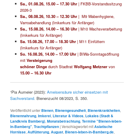
Sa., 01.08.26, 15.00 – 17.30 Uhr
| FKBB-Vorstandssitzung
2026-3
Sa., 08.08.26, 10.30 – 12.30 Uhr
| M9 Wabenhygiene,
Varroabehandlung (Imkerkurs für Anfänger)
Sa., 15.08.26, 14.00 – 16.30 Uhr
| M10 Wachsverarbeitung
(Imkerkurs für Anfänger)
Sa. 15.08.26, 17.00 – 18.30 Uhr
| M11 Einfüttern
(Imkerkurs für Anfänger)
So. 16.08.26, 14.00 – 17.00 Uhr
| BIWa-Sonntagsöffnung
mit
Versteigerung
schöner Dinge
durch Stadtrat
Wolfgang Metzner
von
15.00 – 16.30 Uhr
¹Pia Aumeier (2023):
Ameisensäure sicher einsetzen mit
Sachverstand.
Bienenzucht 08/2023, S. 350.
Veröffentlicht unter
Bienen
,
Bienengesundheit
,
Bienenkrankheiten
,
Bienennahrung
,
Imkerei
,
Literatur & Videos
,
Lokales (Stadt &
Landkreis Bamberg)
,
Monatsbetrachtung
,
Termine "Bienen-leben-
in-Bamberg"
,
Trachtpflanzen
|
Verschlagwortet mit
Asiatische
Hornisse
,
Auffütterung
,
August
,
Bienen-leben-in-Bamberg.de
,