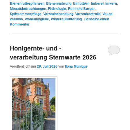
Bienenfutterpflanzen
,
Bienennahrung
,
Einfüttern
,
Imkerei
,
Imkern
,
Monatsbetrachtungen
,
Phänologie
,
Reinhold Burger
,
Spätsommerpflege
,
Varroabehandlung
,
Varroakontrolle
,
Vespa
velutina
,
Wabenhygiene
,
Winterauffütterung
|
Schreibe einen
Kommentar
Honigernte- und -
verarbeitung Sternwarte 2026
Veröffentlicht am
29. Juli 2026
von
Ilona Munique