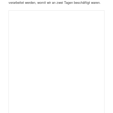
Nebenbei läuft die Broterwerbsarbeit weiter. Auch der
Bienengarten muss gegossen werden, wobei eine neue
Bienengarten-Fee namens Juline
half. Spät am
Abend noch wurde noch der verblüthe Lavendel
heruntergeschnitten und die leeren Honigrähmchen zum
Ausschlecken zurück in die Völker gegeben.