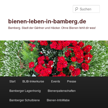
Zum
Zum
primären
sekundären
Such
Inhalt
Inhalt
springen
springen
bienen-leben-in-bamberg.de
Bamberg. Stadt der Gärtner und Häcker. Ohne Bienen fehlt dir was!
Hauptmenü
Start
BLIB-Imkerkurse
Events
Presse
Bamberger Lagenhonig
Bienenpatenschaften
Bamberger Schulbiene
Bienen-InfoWabe