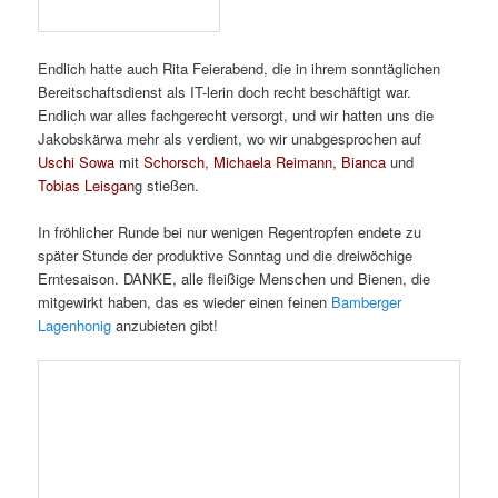
Veröffentlicht unter
Bamberger Lagenhonig
,
Bienen
,
Honig
,
Imkerei
,
Lokales (Stadt & Landkreis Bamberg)
,
News von unseren