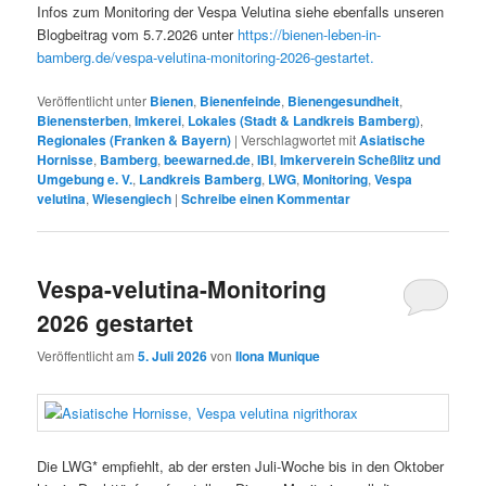
Infos zum Monitoring der Vespa Velutina siehe ebenfalls unseren
Blogbeitrag vom 5.7.2026 unter
https://bienen-leben-in-
bamberg.de/vespa-velutina-monitoring-2026-gestartet.
Veröffentlicht unter
Bienen
,
Bienenfeinde
,
Bienengesundheit
,
Bienensterben
,
Imkerei
,
Lokales (Stadt & Landkreis Bamberg)
,
Regionales (Franken & Bayern)
|
Verschlagwortet mit
Asiatische
Hornisse
,
Bamberg
,
beewarned.de
,
IBI
,
Imkerverein Scheßlitz und
Umgebung e. V.
,
Landkreis Bamberg
,
LWG
,
Monitoring
,
Vespa
velutina
,
Wiesengiech
|
Schreibe einen Kommentar
Vespa-velutina-Monitoring
2026 gestartet
Veröffentlicht am
5. Juli 2026
von
Ilona Munique
Die LWG* empfiehlt, ab der ersten Juli-Woche bis in den Oktober