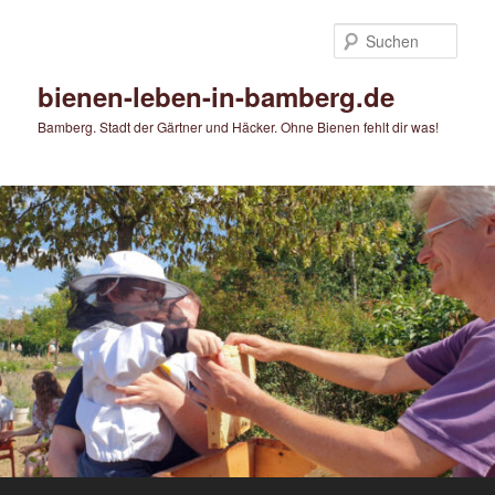
Zum
Zum
primären
sekundären
Such
Inhalt
Inhalt
springen
springen
bienen-leben-in-bamberg.de
Bamberg. Stadt der Gärtner und Häcker. Ohne Bienen fehlt dir was!
Hauptmenü