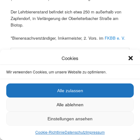
Der Lehrbienenstand befindet sich etwa 250 m außerhalb von
Zapfendorf, in Verlängerung der Oberleiterbacher Straße am
Biotop.
*Bienensachverständiger, Imkermeister, 2. Vors. im
FKBB e. V.
Cookies
Wir verwenden Cookies, um unsere Website zu optimieren.
Veröffentlicht unter
Aus den Vereinen
,
Bienenfeinde
,
Bienengesundheit
,
Bienenkrankheiten
,
Fortbildung
,
Imkerei
,
Lokales (Stadt & Landkreis Bamberg)
,
Regionales (Franken &
Alle zulassen
Bayern)
,
Termine "Bienen-leben-in-Bamberg"
,
Vortrag
|
Verschlagwortet mit
Amerikanische Faulbrut
,
Amöbenruhr
,
Asiatische Hornisse
,
Bienenfreunde Zapfendorf
,
Alle ablehnen
Bienengesundheit
,
Bienenkrankheiten
,
Bienenschädlinge
,
Imkerverein
,
Kalkbrut
,
Reinhold Burger
,
Ruhr
,
Varroa destructor
,
Einstellungen ansehen
Varroabefall
,
Varroabehandlung
,
Varroabekämpfung
,
Vespa
velutina nigrithorax
,
Vortrag
,
Zapfendorf
|
Schreibe einen
Kommentar
Cookie-Richtlinie
Datenschutz
Impressum