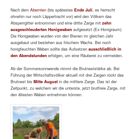
Nach dem
Abernten
(bis spätestes
Ende Juli
, es herrscht
ohnehin nur noch Läppertracht vor) wird den Völkern das
Absperrgitter entnommen und eine dritte Zarge mit
zehn
ausgeschleuderten Honigwaben
aufgesetzt (Ex-Honigraum).
Die Honigwaben wurden von den Bienen im gleichen Jahr
ausgebaut und bestehen aus frischem Wachs. Bei noch
honigfeuchten Waben sollte das Aufsetzen
ausschließlich in
den Abendstunden
erfolgen, um eine Räuberei zu vermeiden.
Ab der Sommersonnwende nimmt die Brutneststärke ab. Bei
Führung der Wirtschaftsvölker aktuell mit drei Zargen rückt das
Brutnest bis
Mitte August
in die mittlere Zarge. Das ist der
Zeitpunkt, zu welchem wir die unterste, jetzt brutfreie Zarge, mit
den ältesten Waben entnehmen können.