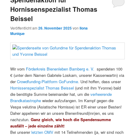
Hornissenspezialist Thomas
Beissel
Veröffentlicht am
26. November 2025
von
Ilona
Munique
Wir vom
Förderkreis Bienenleben Bamberg e. V.
spendeten 100
€ (unter dem Namen Gabriele Loskarn, unserer Kassenwartin) via
der
Crowdfunding-Plattform GoFundme.
Und hoffen, dass unser
Hornissenspezialist Thomas Beissel
(und mit ihm Yvonne) bald
die benötigte Summe beieinander hat, um die
verheerende
Brandkatastrophe
wieder aufzufangen. Im Kampf gegen die
Vespa velutina (Asiatische Hornisse) ist ER einer unser Besten!
Daher appelieren wir an unsere Bienenfreund(inn)en, es uns
nachzutun.
Ganz gleich, wie hoch die Spendensumme
ausfällt – jede einzelne zählt!
Bei unserer
letzten OMV
mit 14 Teilnehmenden (ja, wir sind noch