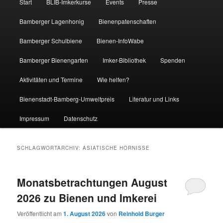
Start
BLIB-Imkerkurse
Events
Presse
Bamberger Lagenhonig
Bienenpatenschaften
Bamberger Schulbiene
Bienen-InfoWabe
Bamberger Bienengarten
Imker-Bibliothek
Spenden
Aktivitäten und Termine
Wie helfen?
Bienenstadt-Bamberg-Umweltpreis
Literatur und Links
Impressum
Datenschutz
SCHLAGWORTARCHIV:
ASIATISCHE HORNISSE
Monatsbetrachtungen August
2026 zu Bienen und Imkerei
Veröffentlicht am
1. August 2026
von
Reinhold Burger