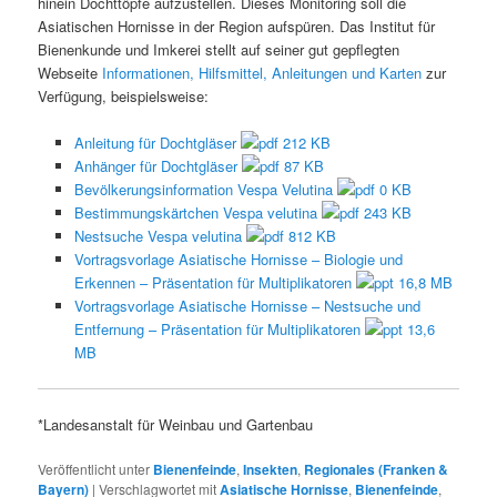
hinein Dochttöpfe aufzustellen. Dieses Monitoring soll die
Asiatischen Hornisse in der Region aufspüren. Das Institut für
Bienenkunde und Imkerei stellt auf seiner gut gepflegten
Webseite
Informationen, Hilfsmittel, Anleitungen und Karten
zur
Verfügung, beispielsweise:
Anleitung für Dochtgläser
212 KB
Anhänger für Dochtgläser
87 KB
Bevölkerungsinformation Vespa Velutina
0 KB
Bestimmungskärtchen Vespa velutina
243 KB
Nestsuche Vespa velutina
812 KB
Vortragsvorlage Asiatische Hornisse – Biologie und
Erkennen – Präsentation für Multiplikatoren
16,8 MB
Vortragsvorlage Asiatische Hornisse – Nestsuche und
Entfernung – Präsentation für Multiplikatoren
13,6
MB
*Landesanstalt für Weinbau und Gartenbau
Veröffentlicht unter
Bienenfeinde
,
Insekten
,
Regionales (Franken &
Bayern)
|
Verschlagwortet mit
Asiatische Hornisse
,
Bienenfeinde
,