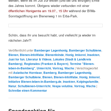
werden, wenn es im Juli zur ersten (und bei uns einzigen) Ernte
des Jahres kommt. Übrigens wieder verbunden mit einer
öffentlichen Honigernte am 19.07., 15 Uhr
während der BIWa-
Sonntagsöffnung am Bienenweg 1 im Erba-Park.
Schön, dass ihr uns besucht habt, und vielleicht ja wieder im
nächsten Jahr?!
Veröffentlicht unter
Bamberger Lagenhonig
,
Bamberger Schulbiene
,
Bienen
,
Bienen-InfoWabe
,
Bienenfeinde
,
Honig
,
Imkerei
,
Insekten
,
Just for fun
,
Literatur & Videos
,
Lokales (Stadt & Landkreis
Bamberg)
,
Regionales (Franken & Bayern)
,
Termine "Bienen-
leben-in-Bamberg"
,
Unterricht
,
Vortrag
,
Wachs
|
Verschlagwortet
mit
Asiatische Hornisse
,
Bamberg
,
Bamberger Lagenhonig
,
Bamberger Schulbiene
,
Bienen
,
Bienen-InfoWabe
,
Honig
,
Imkerei
,
Initiative Bienen-leben-in-Bamberg.de
,
Insekten
,
Kolpingsfamilie
,
Natur
,
Schulbienen-Unterricht
,
Vespa velutina
,
Vortrag
,
Wachs
|
Schreibe einen Kommentar
Spendenaktion für