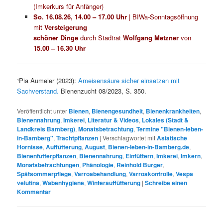
(Imkerkurs für Anfänger)
So. 16.08.26, 14.00 – 17.00 Uhr
| BIWa-Sonntagsöffnung
mit
Versteigerung
schöner Dinge
durch Stadtrat
Wolfgang Metzner
von
15.00 – 16.30 Uhr
¹Pia Aumeier (2023):
Ameisensäure sicher einsetzen mit
Sachverstand.
Bienenzucht 08/2023, S. 350.
Veröffentlicht unter
Bienen
,
Bienengesundheit
,
Bienenkrankheiten
,
Bienennahrung
,
Imkerei
,
Literatur & Videos
,
Lokales (Stadt &
Landkreis Bamberg)
,
Monatsbetrachtung
,
Termine "Bienen-leben-
in-Bamberg"
,
Trachtpflanzen
|
Verschlagwortet mit
Asiatische
Hornisse
,
Auffütterung
,
August
,
Bienen-leben-in-Bamberg.de
,
Bienenfutterpflanzen
,
Bienennahrung
,
Einfüttern
,
Imkerei
,
Imkern
,
Monatsbetrachtungen
,
Phänologie
,
Reinhold Burger
,
Spätsommerpflege
,
Varroabehandlung
,
Varroakontrolle
,
Vespa
velutina
,
Wabenhygiene
,
Winterauffütterung
|
Schreibe einen
Kommentar