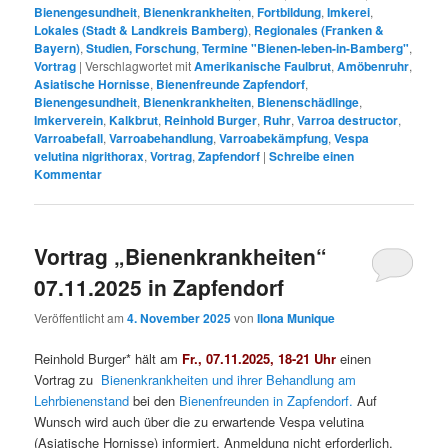
Bienengesundheit
,
Bienenkrankheiten
,
Fortbildung
,
Imkerei
,
Lokales (Stadt & Landkreis Bamberg)
,
Regionales (Franken &
Bayern)
,
Studien, Forschung
,
Termine "Bienen-leben-in-Bamberg"
,
Vortrag
|
Verschlagwortet mit
Amerikanische Faulbrut
,
Amöbenruhr
,
Asiatische Hornisse
,
Bienenfreunde Zapfendorf
,
Bienengesundheit
,
Bienenkrankheiten
,
Bienenschädlinge
,
Imkerverein
,
Kalkbrut
,
Reinhold Burger
,
Ruhr
,
Varroa destructor
,
Varroabefall
,
Varroabehandlung
,
Varroabekämpfung
,
Vespa
velutina nigrithorax
,
Vortrag
,
Zapfendorf
|
Schreibe einen
Kommentar
Vortrag „Bienenkrankheiten“
07.11.2025 in Zapfendorf
Veröffentlicht am
4. November 2025
von
Ilona Munique
Reinhold Burger* hält am
Fr., 07.11.2025, 18-21 Uhr
einen
Vortrag zu
Bienenkrankheiten und ihrer Behandlung am
Lehrbienenstand
bei den
Bienenfreunden in Zapfendorf.
Auf
Wunsch wird auch über die zu erwartende Vespa velutina
(Asiatische Hornisse) informiert. Anmeldung nicht erforderlich.