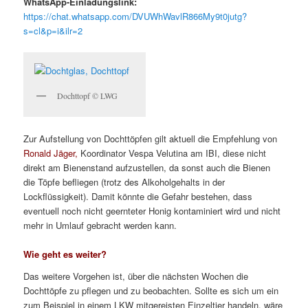
WhatsApp-Einladungslink:
https://chat.whatsapp.com/DVUWhWavlR866My9t0jutg?
s=cl&p=i&ilr=2
Dochttopf © LWG
Zur Aufstellung von Dochttöpfen gilt aktuell die Empfehlung von
Ronald Jäger,
Koordinator Vespa Velutina am IBI, diese nicht
direkt am Bienenstand aufzustellen, da sonst auch die Bienen
die Töpfe befliegen (trotz des Alkoholgehalts in der
Lockflüssigkeit). Damit könnte die Gefahr bestehen, dass
eventuell noch nicht geernteter Honig kontaminiert wird und nicht
mehr in Umlauf gebracht werden kann.
Wie geht es weiter?
Das weitere Vorgehen ist, über die nächsten Wochen die
Dochttöpfe zu pflegen und zu beobachten. Sollte es sich um ein
zum Beispiel in einem LKW mitgereisten Einzeltier handeln, wäre