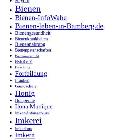
Bayern
Bienen
Bienen-InfoWabe
Bienen-leben-in-Bamberg.de
Bienengesundheit
Bienenkrankheiten
Bienennahrung
Bienenpatenschaften
Bienenunterricht
FKBB e. V.
Forschung
Fortbildung
Franken
Grundschule
Honig
Honigernte
Ilona Munique
Imker-Anfängerkurs
Imkerei
Imkerkurs
Imkern