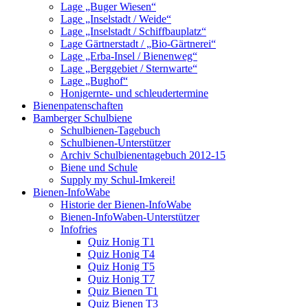
Lage „Buger Wiesen“
Lage „Inselstadt / Weide“
Lage „Inselstadt / Schiffbauplatz“
Lage Gärtnerstadt / „Bio-Gärtnerei“
Lage „Erba-Insel / Bienenweg“
Lage „Berggebiet / Sternwarte“
Lage „Bughof“
Honigernte- und schleudertermine
Bienenpatenschaften
Bamberger Schulbiene
Schulbienen-Tagebuch
Schulbienen-Unterstützer
Archiv Schulbienentagebuch 2012-15
Biene und Schule
Supply my Schul-Imkerei!
Bienen-InfoWabe
Historie der Bienen-InfoWabe
Bienen-InfoWaben-Unterstützer
Infofries
Quiz Honig T1
Quiz Honig T4
Quiz Honig T5
Quiz Honig T7
Quiz Bienen T1
Quiz Bienen T3