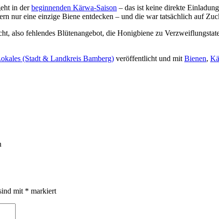
eht in der
beginnenden Kärwa-Saison
– das ist keine direkte Einladu
tern nur eine einzige Biene entdecken – und die war tatsächlich auf Zu
t, also fehlendes Blütenangebot, die Honigbiene zu Verzweiflungstate
okales (Stadt & Landkreis Bamberg)
veröffentlicht und mit
Bienen
,
Kä
n
sind mit
*
markiert