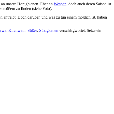
ng an unsere Honigbienen. Eher an
Wespen,
doch auch deren Saison ist
ckersüßem zu finden (siehe Foto).
n antreibt. Doch darüber, und was zu tun einem möglich ist, haben
rwa
,
Kirchweih
,
Süßes
,
Süßigkeiten
verschlagwortet. Setze ein