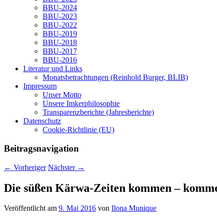
BBU-2024
BBU-2023
BBU-2022
BBU-2019
BBU-2018
BBU-2017
BBU-2016
Literatur und Links
Monatsbetrachtungen (Reinhold Burger, BLIB)
Impressum
Unser Motto
Unsere Imkerphilosophie
Transparenzberichte (Jahresberichte)
Datenschutz
Cookie-Richtlinie (EU)
Beitragsnavigation
←
Vorheriger
Nächster
→
Die süßen Kärwa-Zeiten kommen – komme
Veröffentlicht am
9. Mai 2016
von
Ilona Munique