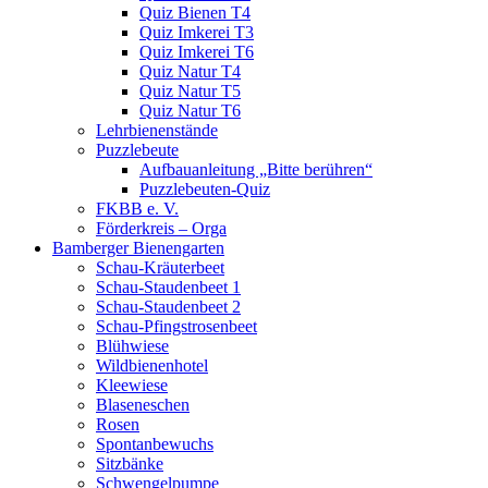
Quiz Bienen T4
Quiz Imkerei T3
Quiz Imkerei T6
Quiz Natur T4
Quiz Natur T5
Quiz Natur T6
Lehrbienenstände
Puzzlebeute
Aufbauanleitung „Bitte berühren“
Puzzlebeuten-Quiz
FKBB e. V.
Förderkreis – Orga
Bamberger Bienengarten
Schau-Kräuterbeet
Schau-Staudenbeet 1
Schau-Staudenbeet 2
Schau-Pfingstrosenbeet
Blühwiese
Wildbienenhotel
Kleewiese
Blaseneschen
Rosen
Spontanbewuchs
Sitzbänke
Schwengelpumpe