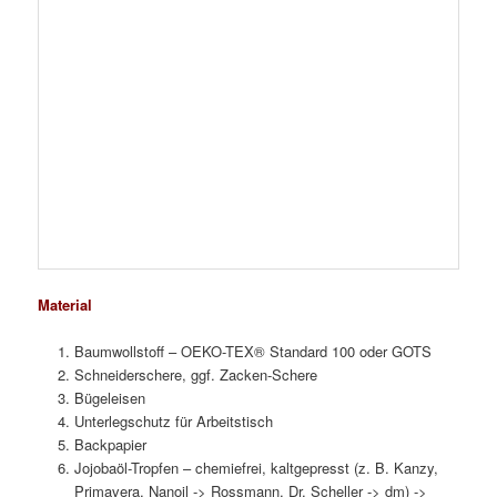
Baumwollstoff – OEKO-TEX® Standard 100 oder GOTS
Schneiderschere, ggf. Zacken-Schere
Bügeleisen
Unterlegschutz für Arbeitstisch
Backpapier
Jojobaöl-Tropfen – chemiefrei, kaltgepresst (z. B. Kanzy,
Primavera, Nanoil -> Rossmann, Dr. Scheller -> dm) ->
Nicht in direktem Kontakt mit fettigen Lebensmittel
verwenden! Siehe auch „Hinweise“
Alternativ hochwertiges Bio-Rapsöl oder Kokos-Öl
geraspeltes Bienenwachs (1 Stunde vorab das Wachsstück
in den Kühlschrank legen)
gemahlenes Kiefernharz – ohne synthetische Zusätze (z.
B. Little Bee Fresh aus Österreich) – kann auch
weggelassen werden, macht die Tücher aber robuster, weil
sich Bienenwachs und Stoff besser verbinden und wirkt
zusätzlich antibakteriell
Alternativ Fichten- oder Lärchenharz, da allgemein weniger
allergieauslösend