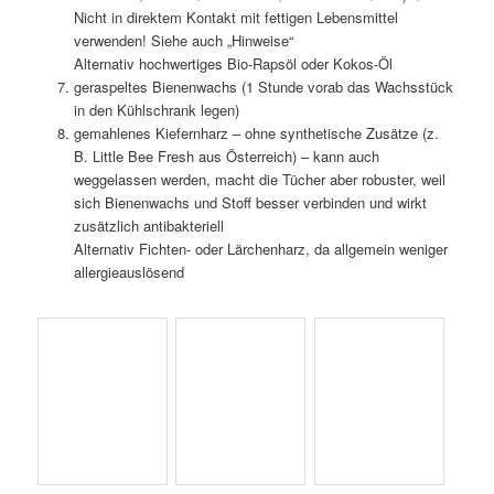
So geht‘s
Baumwollstoff mit(Zacken-)Schere auf gewünschte Größe
zuschneiden, für mehr Stücke hilft Schablone
Backpapier auf den mit einem Unterlegschutz abgedeckten
Tisch ausbreiten und Stoff platzieren
gleichmäßig Jojoba-, Raps- oder Kokosöl darauf träufeln.
Nicht zu stark tränken, beim späteren Bügeln verteilt sich
das von allein
geraspeltes oder dünn geschabtes Bienenwachs und (mit
Mörser oder Kaffeemühle, hier nur 1x kurz drücken)
zerkleinertes Kiefern- oder Fichtenharz (1-3 g) auf den Stoff
verteilen. Nicht zu viel verwenden, sonst wird das Tuch zu
steif. Besser erst testen, nachstreuen geht immer. Auch
möglich: Wachs im Wasserbad schmelzen, mit Backpinsel
auftragen
Zweites Stück Backpapier obenauf legen
mit Bügeleisen (Stufe bis Baumwollstufe ohne Dampf)
vorsichtig und ohne großen Druck über das Backpapier
fahren, bis alles verteilt ist; Alternativ Backofen