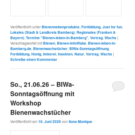
Natur.
Was?
Informationen für Groß und Klein, Beratung für
Jungimker/innen und Fachgespräche für alte Hasen. Kaffee
gegen Spende. Nutzung der
Imker-Bibliothek.
ab 15 Uhr | Workshop Bienenwachstücher
Was?
Wir stellen praktische und nachhaltige Bienenwachstücher
für den Haushalt her. Materialien (Eigenwachs unserer Bienen,
vorgewaschene Deko-Baumwollstoffe weiß- und gelbgrundig mit
Bienenmotiv nach Öko-Tex 100) können im beschränkten
Umfang vor Ort kostengünstig bezogen werden. Oder ihr bringt
eure eigenen Dekostoffe mit. Schere für Dekoschnitt ist
vorhanden.
Für wen?
Ohne Altersbeschränkung
Kosten?
Keine, bei Bedarf Materialkosten
Referentin?
Ilona Munique, Imkerin
Wo?
Bienen-InfoWabe,
Bienenweg 1, 96047 Bamberg (Erba-
Park)