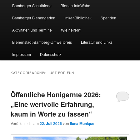
Bamberger Schulbiene
Bienen-InfoWabe
Bamberger Bienengarten
Imker-Bibliothek
Spenden
Aktivitäten und Termine
Wie helfen?
Bienenstadt-Bamberg-Umweltpreis
Literatur und Links
Impressum
Datenschutz
KATEGORIEARCHIV:
JUST FOR FUN
Öffentliche Honigernte 2026:
„Eine wertvolle Erfahrung,
kaum in Worte zu fassen“
Veröffentlicht am
22. Juli 2026
von
Ilona Munique