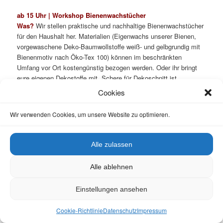
Bürgerverein Erba und
Förderkreis Bienenleben: den
Schulterschluss genießen
Veröffentlicht am
9. Juni 2026
von
Ilona Munique
Vor einigen Monaten ist unser
FKBB e. V.
dem
Bürgerverein Erba
e. V.
als Mitglied beigetreten. Versteht sich, dass wir unseren
Mitgliedskolleg*innen eine spannende wie genussreiche
Cookies
Schulbienenführung versprachen.
Wir verwenden Cookies, um unsere Website zu optimieren.
Alle zulassen
Alle ablehnen
Einstellungen ansehen
Cookie-Richtlinie
Datenschutz
Impressum