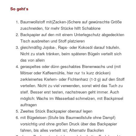
oberes Backpapier abziehen und das fertige Tuch kurz hin-
und herwedeln und aufhängen, bis es fest ist
Pflege der Tücher
aufbewahren liegend oder gerollt (lichtgeschützt, nicht zu
warm)
reinigen, ggf. mit Schwämmchen, unter fließend lauwarmen
Wasser
(alkoholfreies) Spülmittel nur bei hartnäckiger
Verschmutzung
nur ausdrücken, nicht wringen oder zu fest rubbeln; dann
sanft ausstreichen, mit den Händen Wasser abstreifen, mit
Abtrocktuch nachtrocknen, aufhängen
brüchige, schadhafte Stellen zwischen Backpapier
aufbügeln, ggf. mit Wachs und / oder Öl nachbessern
Hinweise