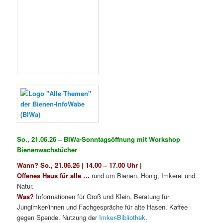
Veröffentlicht unter
Bamberger Lagenhonig
,
Bienen
,
Bienennebenprodukte
,
Honig
,
Imkerei
,
Insekten
,
Just for fun
,
Lokales (Stadt & Landkreis Bamberg)
,
Regionales (Franken &
Bayern)
,
Termine "Bienen-leben-in-Bamberg"
,
Wachs
|
Verschlagwortet mit
Bienen
,
Bienen-InfoWabe
,
Bienen-leben-in-
Bamberg.de
,
Bienenwachstücher
,
BIWa-Sonntagsöffnung
,
Honig
,
Imkerei
,
Insekten
,
Natur
,
Wachs
|
Schreibe einen Kommentar