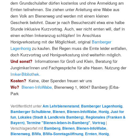
dem Grundschulalter dürfen kostenlos und ohne Anmeldung am
Ernten teilnehmen. Sie ziehen unter Anleitung eine Wabe aus
dem Volk am Bienenweg und werden mit einem kleinen
Geschenk belohnt. Dauer je nach Besucherzahl etwa eine halbe
Stunde inklusive Kurzvortrag. Auch, wer nicht ernten will, darf in
einen echten Imkeranzug schlüpfen! Im Anschluss
Honigverkostung mit der Möglichkeit, original
Bamberger
Lagenhonig
zu kaufen. Bei Regen muss die Ernte leider entfallen,
doch Kurzvortrag und Honigverkostung sind weiterhin möglich.
Und sonst?
Informationen für Groß und Klein, Beratung für
Jungimker/innen und Fachgespräche für alte Hasen. Nutzung der
Imker-Bibliothek.
Kosten?
Keine, über Spenden freuen wir uns
Wo?
Bienen-InfoWabe,
Bienenweg 1, 96047 Bamberg (Erba-
Park
Veröffentlicht unter
Am Lehrbienenstand
,
Bamberger Lagenhonig
,
Bamberger Schulbiene
,
Bienen
,
Bienen-InfoWabe
,
Honig
,
Just for
fun
,
Lokales (Stadt & Landkreis Bamberg)
,
Regionales (Franken &
Bayern)
,
Termine "Bienen-leben-in-Bamberg"
,
Vortrag
|
Verschlagwortet mit
Bamberg
,
Bienen
,
Bienen-InfoWabe
,
Bienenweg
,
BIWa
,
BIWa-Sonntagsöffnung
,
Ernten
,
Honig
,