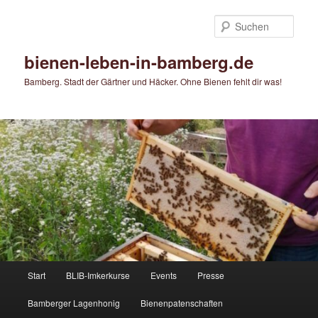
Zum
Zum
primären
sekundären
Such
Inhalt
Inhalt
springen
springen
bienen-leben-in-bamberg.de
Bamberg. Stadt der Gärtner und Häcker. Ohne Bienen fehlt dir was!
Hauptmenü
Start
BLIB-Imkerkurse
Events
Presse
Bamberger Lagenhonig
Bienenpatenschaften