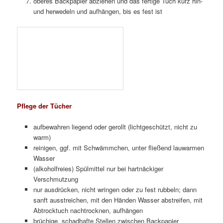
Wachstücher sind nicht geeignet für rohes Fleisch oder
Fisch!
Für geruchsintensive Lebensmitteln (z. B. Zwiebeln) am
besten immer dasselbe Tuch verwenden
Das Bundes­institut für Risiko­bewertung (BfR) gibt zu
bedenken, dass die Imprägnier­hilfen auf Speisen übergehen
könnten. Jojobaöl habe nichts in Lebens­mitteln zu suchen
und solle nicht für die Tücher verwendet werden
[möglicherweise toxische Wirkungen auf Darmzellen].
Bienenwachs ist zwar als Zusatz­stoff erlaubt, doch gerade
fettige Speisen können viel davon aufnehmen. Kritisch ist
das, wenn das Wachs schad­stoff­belastet ist. Auch Keime
können zum Problem werden […] Quelle vom 20.06. 2026:
https://www.bfr.bund.de/fragen-und-
antworten/thema/bienenwachstuecher-worauf-sollten-sie-
achten/
Fotogalerie