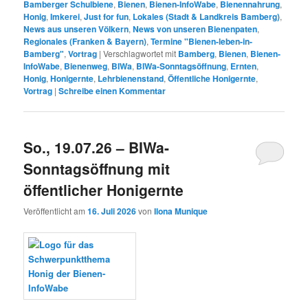
Bamberger Schulbiene
,
Bienen
,
Bienen-InfoWabe
,
Bienennahrung
,
Honig
,
Imkerei
,
Just for fun
,
Lokales (Stadt & Landkreis Bamberg)
,
News aus unseren Völkern
,
News von unseren Bienenpaten
,
Regionales (Franken & Bayern)
,
Termine "Bienen-leben-in-
Bamberg"
,
Vortrag
|
Verschlagwortet mit
Bamberg
,
Bienen
,
Bienen-
InfoWabe
,
Bienenweg
,
BIWa
,
BIWa-Sonntagsöffnung
,
Ernten
,
Honig
,
Honigernte
,
Lehrbienenstand
,
Öffentliche Honigernte
,
Vortrag
|
Schreibe einen Kommentar
So., 19.07.26 – BIWa-
Sonntagsöffnung mit
öffentlicher Honigernte
Veröffentlicht am
16. Juli 2026
von
Ilona Munique