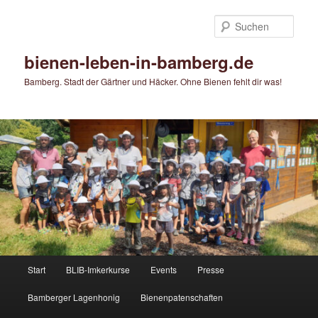
Zum
primären
Such
Inhalt
springen
bienen-leben-in-bamberg.de
Bamberg. Stadt der Gärtner und Häcker. Ohne Bienen fehlt dir was!
Hauptmenü
Start
BLIB-Imkerkurse
Events
Presse
Bamberger Lagenhonig
Bienenpatenschaften