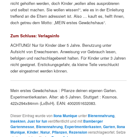
nicht geholfen werden, doch Kinder „wollen alles ausprobieren
und selbst machen. Sie wollen wissen!“, wie es in der Einleitung
treffend an die Eltern adressiert ist. Also … kauft es, helft ihnen,
doch getreu dem Motto: „MEIN erstes Gewächshaus“.
Zum Schluss: Verlagsinfo
ACHTUNG! Nur für Kinder über 5 Jahre. Benutzung unter
Aufsicht von Erwachsenen. Anweisung vor Gebrauch lesen,
befolgen und nachschlagebereit halten. Für Kinder unter 3 Jahren
nicht geeignet. Erstickungsgefahr, da kleine Teile verschluckt
oder eingeatmet werden können.
Mein erstes Gewächshaus : Pflanze deinen eigenen Garten.
Experimentierkasten. Alter: ab 5 Jahren. Stuttgart : Kosmos.
422x294x84mm (LxBxH). EAN: 4002051632083.
Dieser Eintrag wurde von
Ilona Munique
unter
Bienennahrung
,
Insekten
,
Just for fun
veröffentlicht und mit
Bamberger
Gartenmesse
,
Bienennahrung
,
Experimentierkasten
,
Garten
,
Ilona
Munique
,
Kinder
,
Natur
,
Pflanzen
,
Rezension
verschlagwortet. Setze