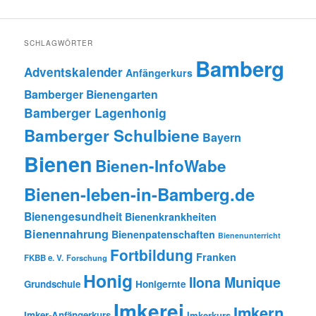
SCHLAGWÖRTER
Bamberg
Adventskalender
Anfängerkurs
Bamberger Bienengarten
Bamberger Lagenhonig
Bamberger Schulbiene
Bayern
Bienen
Bienen-InfoWabe
Bienen-leben-in-Bamberg.de
Bienengesundheit
Bienenkrankheiten
Bienennahrung
Bienenpatenschaften
Bienenunterricht
Fortbildung
Franken
FKBB e. V.
Forschung
Honig
Ilona Munique
Grundschule
Honigernte
Imkerei
Imkern
Imker-Anfängerkurs
Imkerkurs