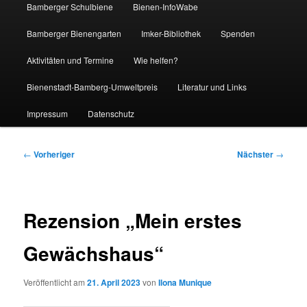
Bamberger Schulbiene
Bienen-InfoWabe
Bamberger Bienengarten
Imker-Bibliothek
Spenden
Aktivitäten und Termine
Wie helfen?
Bienenstadt-Bamberg-Umweltpreis
Literatur und Links
Impressum
Datenschutz
Beitragsnavigation
←
Vorheriger
Nächster
→
Rezension „Mein erstes
Gewächshaus“
Veröffentlicht am
21. April 2023
von
Ilona Munique