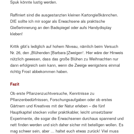
Spuk könnte lustig werden.
Raffiniert sind die ausgestanzten kleinen Kartongießkännchen.
DIE sollte ich mir sogar als Erwachsene als praktische
Gießerinnerung an den Badspiegel oder aufs Handydisplay
kleben!
Kritik gibt’s lediglich auf hohem Niveau, nämlich beim Versuch
Nr. 26, den „Blühenden [Barbara-]Zweigen“. Hier wäre der Hinweis
nützlich gewesen, dass das große Blühen zu Weihnachten nur
dann erfolgreich sein kann, wenn die Zweige wenigstens einmal
richtig Frost abbekommen haben.
Fazit
Ob erste Pflanzenzuchtversuche, Kenntnisse zu
Pflanzenbedürfnissen, Forschungsaufgaben oder ob erstes
Gärtnern und Kreatives mit der Natur erleben – die fünf
Hauptkapitel stecken voller praktikabler, leicht umsetzbarer
Experimente, die sogar die Erwachsenen durchaus spannend und
nett finden werden und sich daher sicher mit beteiligen wollen. Es
mag schwer sein, aber … haltet euch etwas zurück! Viel muss