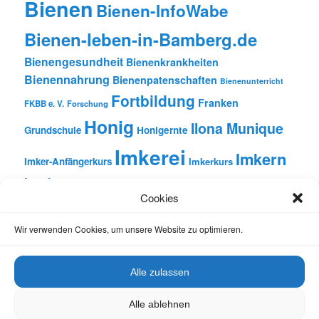
Bienen
Bienen-InfoWabe
Bienen-leben-in-Bamberg.de
Bienengesundheit
Bienenkrankheiten
Bienennahrung
Bienenpatenschaften
Bienenunterricht
Fortbildung
Franken
FKBB e. V.
Forschung
Honig
Ilona Munique
Grundschule
Honigernte
Imkerei
Imkern
Imker-Anfängerkurs
Imkerkurs
Insekten
Literatur
Lehrbienenstand
Jungimkerkurs
Cookies
Natur
Oberfranken
Monatsbetrachtungen
Pflanzen
Reinhold Burger
Rezension
Schulbienen-Unterricht
Wir verwenden Cookies, um unsere Website zu optimieren.
Unterricht
Schulunterricht
Trachtpflanzen
Vortrag
Wachs
Wildbienen
Varroabehandlung
Alle zulassen
Alle ablehnen