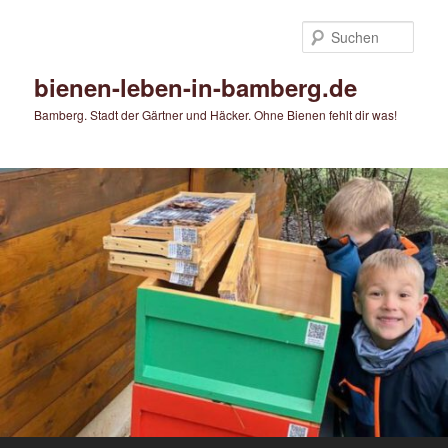
Zum
primären
Such
Inhalt
springen
bienen-leben-in-bamberg.de
Bamberg. Stadt der Gärtner und Häcker. Ohne Bienen fehlt dir was!
Hauptmenü