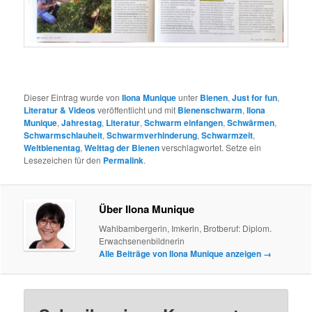
Dieser Eintrag wurde von
Ilona Munique
unter
Bienen
,
Just for fun
,
Literatur & Videos
veröffentlicht und mit
Bienenschwarm
,
Ilona
Munique
,
Jahrestag
,
Literatur
,
Schwarm einfangen
,
Schwärmen
,
Schwarmschlauheit
,
Schwarmverhinderung
,
Schwarmzeit
,
Weltbienentag
,
Welttag der Bienen
verschlagwortet. Setze ein
Lesezeichen für den
Permalink
.
Über Ilona Munique
Wahlbambergerin, Imkerin, Brotberuf: Diplom.
Erwachsenenbildnerin
Alle Beiträge von Ilona Munique anzeigen
→