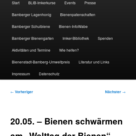
Start
BLIB-Imkerkurse
Events
Presse
Bamberger Lagenhonig
Bienenpatenschaften
Bamberger Schulbiene
Bienen-InfoWabe
Bamberger Bienengarten
Imker-Bibliothek
Spenden
Aktivitäten und Termine
Wie helfen?
Bienenstadt-Bamberg-Umweltpreis
Literatur und Links
Impressum
Datenschutz
Beitragsnavigation
←
Vorheriger
Nächster
→
20.05. – Bienen schwärmen
am „Welttag der Bienen“