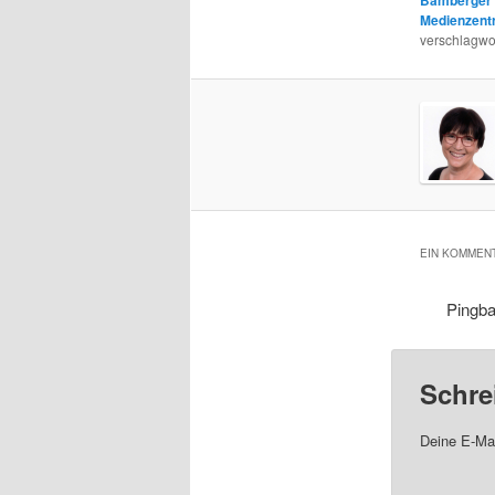
Medienzent
verschlagwor
EIN KOMMENT
Pingb
Schre
Deine E-Mai