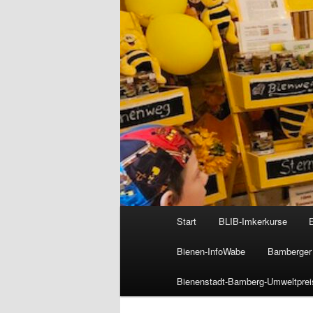
Hauptmenü
Start
BLIB-Imkerkurse
Bienen-InfoWabe
Bamberger 
Bienenstadt-Bamberg-Umweltprei