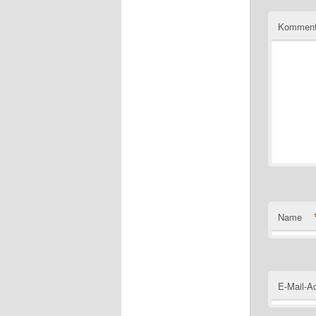
Komment
Name
E-Mail-A