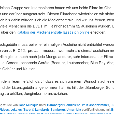
kleinen Gruppe von Interessierten hatten wir uns beide Filme im Obst
 und darüber ausgetauscht. Diesen Filmabend wiederholen wir sicher
ch bis dahin würden sich die Medienzentrale und wir uns freuen, we
 viele Menschen die DvDs im Heinrichsdamm 32 ausleihen würden. 
g über den
Katalog der Medienzentrale lässt sich online
erledigen.
iedsgebühr muss bei einer einmaligen Ausleihe nicht entrichtet werd
 von z. B. € 12,- pro Jahr moderat, wer mehr als einmal ausleihen m
lich gibt es auch noch jede Menge anderer, sehr interessanter Filme
 außerdem passende Geräte (Beamer, Lautsprecher, Blue Ray-Abspi
n Gebühr und Kaution.
n dem Team herzlich dafür, dass es sich unserem Wunsch nach ein
nd der Lizenzgebühr angenommen hat! Es hilft der „Bamberger Schu
rag zu erfüllen, Jungimker heranzuziehen.
rag wurde von
Ilona Munique
unter
Bamberger Schulbiene
,
Im Klassenzimmer
,
Ju
 Videos
,
Lokales (Stadt & Landkreis Bamberg)
,
Unterricht
veröffentlicht und mit
B
Schulbiene
,
Bienen
,
Film
,
Im Klassenzimmer
,
Imker-Bücherei
,
Imkerbücherei
,