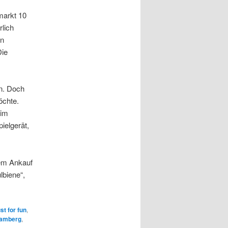
markt 10
lich
nn
Die
en. Doch
öchte.
 im
elgerät,
em Ankauf
lbiene“,
st for fun
,
amberg
,