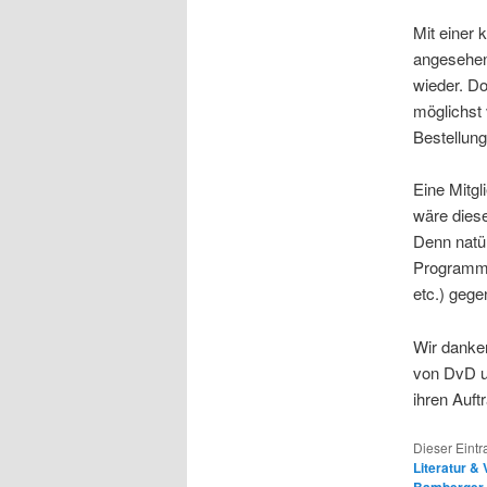
Mit einer 
angesehen
wieder. Do
möglichst
Bestellun
Eine Mitgl
wäre diese
Denn natür
Programm,
etc.) gege
Wir danke
von DvD u
ihren Auft
Dieser Eint
Literatur &
Bamberger 