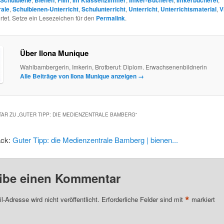
rale
,
Schulbienen-Unterricht
,
Schulunterricht
,
Unterricht
,
Unterrichtsmaterial
,
V
tet. Setze ein Lesezeichen für den
Permalink
.
Über Ilona Munique
Wahlbambergerin, Imkerin, Brotberuf: Diplom. Erwachsenenbildnerin
Alle Beiträge von Ilona Munique anzeigen
→
AR ZU „
GUTER TIPP: DIE MEDIENZENTRALE BAMBERG
“
ack:
Guter Tipp: die Medienzentrale Bamberg | bienen...
ibe einen Kommentar
*
l-Adresse wird nicht veröffentlicht.
Erforderliche Felder sind mit
markiert