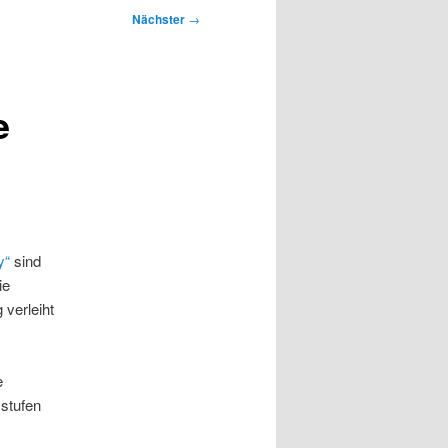
Nächster
→
e
y“
sind
ie
verleiht
e
sstufen