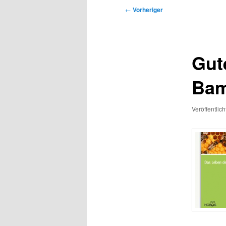
Beitragsnavigation
←
Vorheriger
Gut
Bam
Veröffentlic