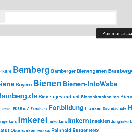
Bamberg
Bamberge
Bamberger Bienengarten
rkurs
Bienen
iene
Bienen-InfoWabe
Bayern
-Bamberg.de
Bienengesundheit
Bien
Bienenkrankheiten
H
Fortbildung
Franken
Grundschule
FKBB e. V.
Forschung
terricht
Imkerei
Imkern
Insekten
ängerkurs
Imkerkurs
Jungimkerk
atur
Reinhold Burger
Rezension
Schulbien
Oberfranken
Pflanzen