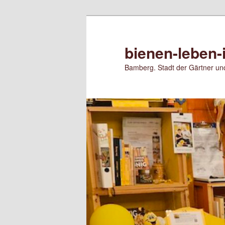
Zum
primären
Inhalt
bienen-leben-
springen
Bamberg. Stadt der Gärtner und