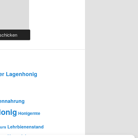
r Lagenhonig
ennahrung
onig
Honigernte
Lehrbienenstand
urs
en-Unterricht