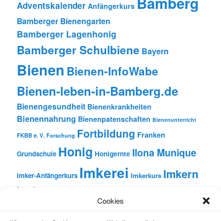
Bamberg
Adventskalender
Anfängerkurs
Bamberger Bienengarten
Bamberger Lagenhonig
Bamberger Schulbiene
Bayern
Bienen
Bienen-InfoWabe
Bienen-leben-in-Bamberg.de
Bienengesundheit
Bienenkrankheiten
Bienennahrung
Bienenpatenschaften
Bienenunterricht
Fortbildung
Franken
FKBB e. V.
Forschung
Honig
Ilona Munique
Grundschule
Honigernte
Imkerei
Imkern
Imker-Anfängerkurs
Imkerkurs
Insekten
Literatur
Lehrbienenstand
Jungimkerkurs
Cookies
Natur
Oberfranken
Monatsbetrachtungen
Pflanzen
Reinhold Burger
Rezension
Schulbienen-Unterricht