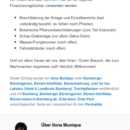
Finanzierungslücken verwenden werden:
Beschilderung der Anlage und Einzelbereiche (fast
vollständig bezahlt, es fehlen noch Pfosten)
Botanische Pflanzenbeschilderungen (zum Teil finanziert)
Schau-Grabanlage (vor allem Dekor-Stein)
Wasser-Pumpbrunnen (noch offen)
Fahrradständer (noch offen)
Und vor allem freuen wir uns über Ihren / Euren Besuch, der zum
Nachmachen inspirieren soll! Herzlich Willkommen!
Dieser Eintrag wurde von
Ilona Munique
unter
Bamberger
Bienengarten
,
Bienen-InfoWabe
,
Bienennahrung
,
Just for fun
,
Lokales (Stadt & Landkreis Bamberg)
,
Trachtpflanzen
veröffentlicht
und mit
Bamberg
,
Bamberger Bienengarten
,
Bienen-InfoWabe
,
Bienen-leben-in-Bamberg.de
,
Erba-Insel
,
Erba-Park
verschlagwortet. Setze ein Lesezeichen für den
Permalink
.
Über Ilona Munique