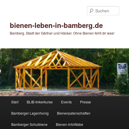
Zum
primären
Such
Inhalt
springen
bienen-leben-in-bamberg.de
Bamberg. Stadt der Gärtner und Häcker. Ohne Bienen fehlt dir was!
Hauptmenü
Start
BLIB-Imkerkurse
Events
Presse
Bamberger Lagenhonig
Bienenpatenschaften
Bamberger Schulbiene
Bienen-InfoWabe