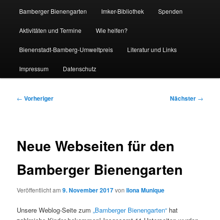
Bamberger Bienengarten
Imker-Bibliothek
Spenden
Aktivitäten und Termine
Wie helfen?
Bienenstadt-Bamberg-Umweltpreis
Literatur und Links
Impressum
Datenschutz
Beitragsnavigation
←
Vorheriger
Nächster
→
Neue Webseiten für den
Bamberger Bienengarten
Veröffentlicht am
9. November 2017
von
Ilona Munique
Unsere Weblog-Seite zum
„Bamberger Bienengarten“
hat