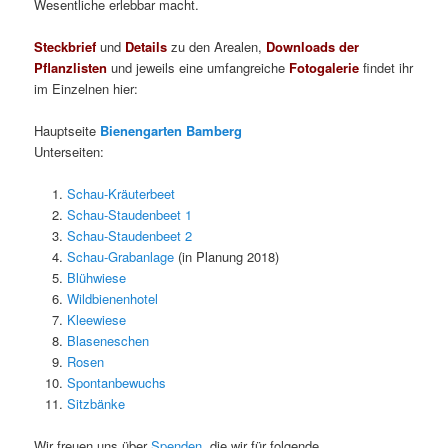
Wesentliche erlebbar macht.
Steckbrief
und
Details
zu den Arealen,
Downloads der
Pflanzlisten
und jeweils eine umfangreiche
Fotogalerie
findet ihr
im Einzelnen hier:
Hauptseite
Bienengarten Bamberg
Unterseiten:
Schau-Kräuterbeet
Schau-Staudenbeet 1
Schau-Staudenbeet 2
Schau-Grabanlage
(in Planung 2018)
Blühwiese
Wildbienenhotel
Kleewiese
Blaseneschen
Rosen
Spontanbewuchs
Sitzbänke
Wir freuen uns über
Spenden,
die wir für folgende