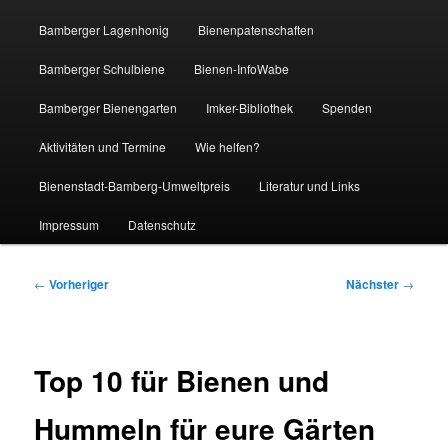
Bamberger Lagenhonig
Bienenpatenschaften
Bamberger Schulbiene
Bienen-InfoWabe
Bamberger Bienengarten
Imker-Bibliothek
Spenden
Aktivitäten und Termine
Wie helfen?
Bienenstadt-Bamberg-Umweltpreis
Literatur und Links
Impressum
Datenschutz
Beitragsnavigation
←
Vorheriger
Nächster
→
Top 10 für Bienen und
Hummeln für eure Gärten