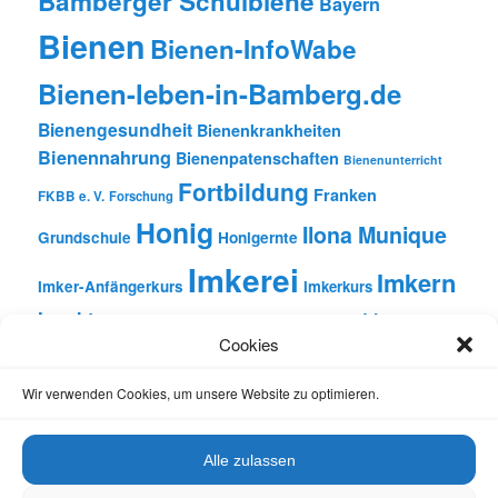
Bamberger Schulbiene
Bayern
Bienen
Bienen-InfoWabe
Bienen-leben-in-Bamberg.de
Bienengesundheit
Bienenkrankheiten
Bienennahrung
Bienenpatenschaften
Bienenunterricht
Fortbildung
Franken
FKBB e. V.
Forschung
Honig
Ilona Munique
Grundschule
Honigernte
Imkerei
Imkern
Imker-Anfängerkurs
Imkerkurs
Insekten
Literatur
Lehrbienenstand
Jungimkerkurs
Cookies
Natur
Oberfranken
Monatsbetrachtungen
Pflanzen
Reinhold Burger
Rezension
Schulbienen-Unterricht
Wir verwenden Cookies, um unsere Website zu optimieren.
Unterricht
Schulunterricht
Trachtpflanzen
Vortrag
Wachs
Wildbienen
Varroabehandlung
Alle zulassen