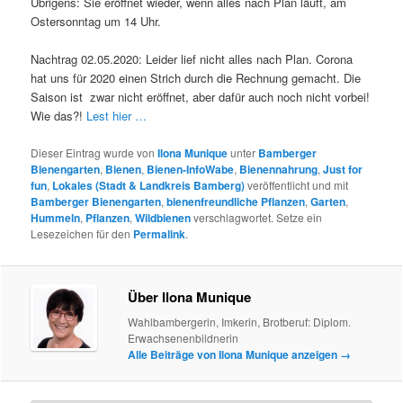
Übrigens: Sie eröffnet wieder, wenn alles nach Plan läuft, am
Ostersonntag um 14 Uhr.
Nachtrag 02.05.2020: Leider lief nicht alles nach Plan. Corona
hat uns für 2020 einen Strich durch die Rechnung gemacht. Die
Saison ist zwar nicht eröffnet, aber dafür auch noch nicht vorbei!
Wie das?!
Lest hier …
Dieser Eintrag wurde von
Ilona Munique
unter
Bamberger
Bienengarten
,
Bienen
,
Bienen-InfoWabe
,
Bienennahrung
,
Just for
fun
,
Lokales (Stadt & Landkreis Bamberg)
veröffentlicht und mit
Bamberger Bienengarten
,
bienenfreundliche Pflanzen
,
Garten
,
Hummeln
,
Pflanzen
,
Wildbienen
verschlagwortet. Setze ein
Lesezeichen für den
Permalink
.
Über Ilona Munique
Wahlbambergerin, Imkerin, Brotberuf: Diplom.
Erwachsenenbildnerin
Alle Beiträge von Ilona Munique anzeigen
→