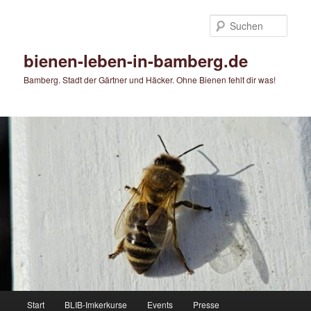
Zum
primären
Such
Inhalt
springen
bienen-leben-in-bamberg.de
Bamberg. Stadt der Gärtner und Häcker. Ohne Bienen fehlt dir was!
Hauptmenü
Start
BLIB-Imkerkurse
Events
Presse