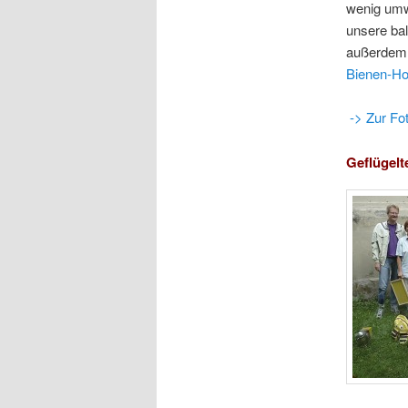
wenig umw
unsere ba
außerdem 
Bienen-Ho
-> Zur Fot
Geflügelt