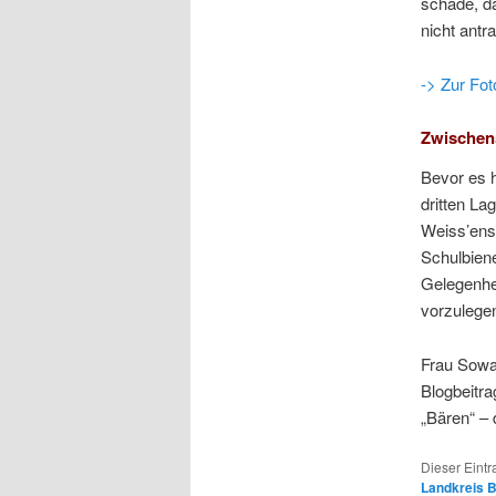
schade, d
nicht antr
-> Zur Fot
Zwischen
Bevor es 
dritten La
Weiss’ens 
Schulbiene
Gelegenhe
vorzulege
Frau Sowas
Blogbeitra
„Bären“ – 
Dieser Eint
Landkreis 