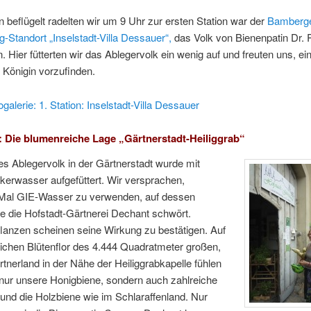
beflügelt radelten wir um 9 Uhr zur ersten Station war der
Bamberg
-Standort „Inselstadt-Villa Dessauer“,
das Volk von Bienenpatin Dr. 
Hier fütterten wir das Ablegervolk ein wenig auf und freuten uns, ei
e Königin vorzufinden.
ogalerie: 1. Station: Inselstadt-Villa Dessauer
n: Die blumenreiche Lage „Gärtnerstadt-Heiliggrab“
s Ablegervolk in der Gärtnerstadt wurde mit
kerwasser aufgefüttert. Wir versprachen,
Mal GIE-Wasser zu verwenden, auf dessen
e die Hofstadt-Gärtnerei Dechant schwört.
flanzen scheinen seine Wirkung zu bestätigen. Auf
ichen Blütenflor des 4.444 Quadratmeter großen,
rtnerland in der Nähe der Heiliggrabkapelle fühlen
 nur unsere Honigbiene, sondern auch zahlreiche
nd die Holzbiene wie im Schlaraffenland. Nur