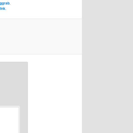
iggrab
,
ink
.