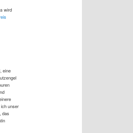
s wird
reis
, eine
hutzengel
ouren
und
einere
 ich unser
, das
tin