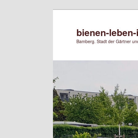
Zum
primären
Inhalt
bienen-leben-
springen
Bamberg. Stadt der Gärtner und