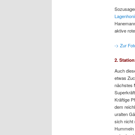
Sozusagen 
Lagenhonig
Hanemann. 
aktive rot
-> Zur Fot
2. Statio
Auch diese
etwas Zuc
nächstes 
Superkräft
Kräftige P
dem reichl
uralten Gä
sich nicht
Hummeln u