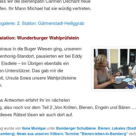
ass wir die Bienenpatin Carmen Dechant heue
afen. Ihr Mann Michael hat sie würdig vertreten.
ogalerie: 2. Station: Gärtnerstadt-Heiliggrab
station: Wunderburger Wahlprüfstein
hinaus in die Buger Wiesen ging, unserem
genhonig-Standort, pausierten wir bei Eddy
Eisdiele – im Übrigen ebenfalls ein
n-Unterstützer. Das gab mir die
it, Ursula Sowa unsere Wahlprüfsteine
n.
 Antworten erfahrt ihr im nächsten
g, also noch vor dem Teil 2 „Von Kröten, Bienen, Engeln und Bären 
dieses Rätsel lösen wir auch dort auf.
rag wurde von
Ilona Munique
unter
Bamberger Schulbiene
,
Bienen
,
Lokales (Stad
Bamberg)
,
News aus unseren Völkern
,
Termine "Bienen-leben-in-Bamberg"
veröf