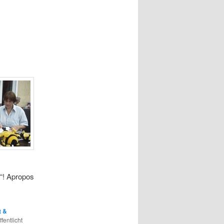
…“! Apropos
t &
fentlicht