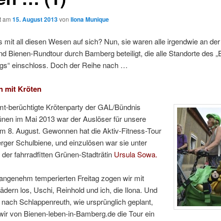
ht am
15. August 2013
von
Ilona Munique
 mit all diesen Wesen auf sich? Nun, sie waren alle irgendwie an der
nd Bienen-Rundtour durch Bamberg beteiligt, die alle Standorte des 
gs“ einschloss. Doch der Reihe nach …
n mit Kröten
mt-berüchtigte Krötenparty der GAL/Bündnis
ünen im Mai 2013 war der Auslöser für unsere
m 8. August. Gewonnen hat die Aktiv-Fitness-Tour
ger Schulbiene, und einzulösen war sie unter
 der fahrradfitten Grünen-Stadträtin
Ursula Sowa.
angenehm temperierten Freitag zogen wir mit
dern los, Uschi, Reinhold und ich, die Ilona. Und
 nach Schlappenreuth, wie ursprünglich geplant,
l wir von Bienen-leben-in-Bamberg.de die Tour ein