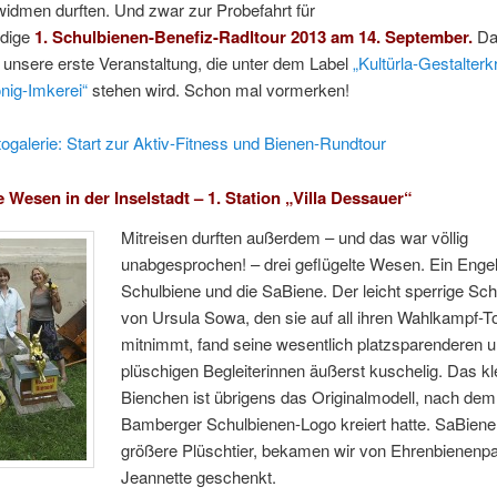
idmen durften. Und zwar zur Probefahrt für
ldige
1.
Schulbienen-Benefiz-Radltour 2013 am 14. September.
Da
unsere erste Veranstaltung, die unter dem Label
„Kultürla-Gestalterk
nig-Imkerei“
stehen wird. Schon mal vormerken!
ogalerie: Start zur Aktiv-Fitness und Bienen-Rundtour
e Wesen in der Inselstadt – 1. Station „Villa Dessauer“
Mitreisen durften außerdem – und das war völlig
unabgesprochen! – drei geflügelte Wesen. Ein Engel
Schulbiene und die SaBiene. Der leicht sperrige Sc
von Ursula Sowa, den sie auf all ihren Wahlkampf-T
mitnimmt, fand seine wesentlich platzsparenderen 
plüschigen Begleiterinnen äußerst kuschelig. Das kl
Bienchen ist übrigens das Originalmodell, nach dem
Bamberger Schulbienen-Logo kreiert hatte. SaBiene
größere Plüschtier, bekamen wir von Ehrenbienenpa
Jeannette geschenkt.