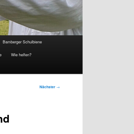
Bamberger Schulbiene
e
Wie helfen?
Nächster
→
nd