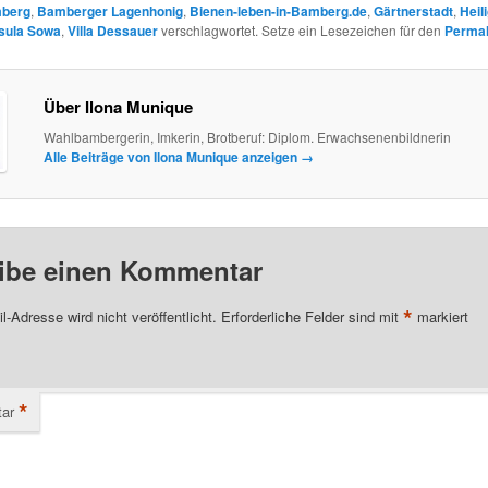
berg
,
Bamberger Lagenhonig
,
Bienen-leben-in-Bamberg.de
,
Gärtnerstadt
,
Heil
sula Sowa
,
Villa Dessauer
verschlagwortet. Setze ein Lesezeichen für den
Permal
Über Ilona Munique
Wahlbambergerin, Imkerin, Brotberuf: Diplom. Erwachsenenbildnerin
Alle Beiträge von Ilona Munique anzeigen
→
ibe einen Kommentar
*
l-Adresse wird nicht veröffentlicht.
Erforderliche Felder sind mit
markiert
*
ar