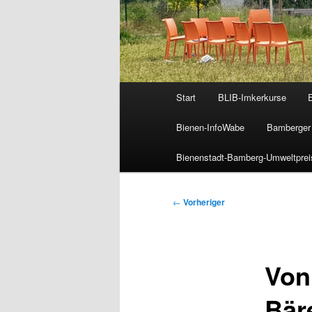
Hauptmenü
Start
BLIB-Imkerkurse
Bienen-InfoWabe
Bamberger 
Bienenstadt-Bamberg-Umweltprei
Beitragsnavigation
←
Vorheriger
Von
Bär