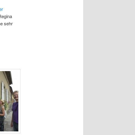
er
Regina
ne sehr