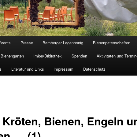
Events
Presse
Bamberger Lagenhonig
Bienenpatenschaften
Bienengarten
Imker-Bibliothek
Spenden
Aktivitäten und Termin
s
Literatur und Links
Impressum
Datenschutz
 Kröten, Bienen, Engeln u
en … (1)