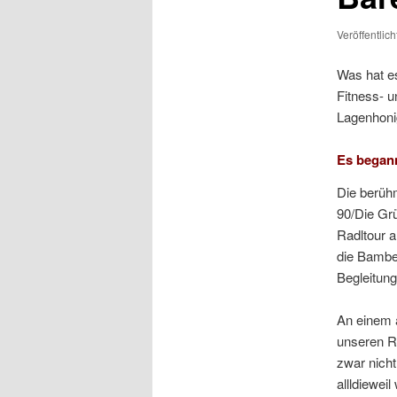
Veröffentlic
Was hat es
Fitness- u
Lagenhoni
Es began
Die berüh
90/Die Gr
Radltour a
die Bamber
Begleitung
An einem 
unseren Rä
zwar nicht
allldiewei