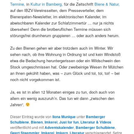
Termine,
in
Kultur in Bamberg,
für die Zeitschrift
Biene & Natur,
auf den IBZV-Vereinsseiten, dem Presseverteiler, dem
Bienenpaten-Newsletter, im elektronischen Kalender, im
abwischbaren Kalender zur Schlafzimmertür … nur ja nichts
übersehen! Denn die brotberuflichen Termine müssen sich
störungsfrei drumherum gruppieren … oder auch anders herum.
Zu den Bienen gehen wir aber trotzdem auch im Winter. Wir
sehen nach, ob ihre Wohnung in Ordnung ist und kein Windstoß
etwa die Bedachung heruntergerissen oder ein Wildschwein den
Stock umgeschmissen hat. Oder zweibeinige Wesen ihr Mütchen
an ihnen gekühlt haben, was – zum Glück und toi, toi, toi! – bei
noch nicht vorgekommen ist.
Ja, es ist in allen 12 Monaten einiges zu tun, doch auch von
allem ein wenig auszuruh’n. Das tun wir dann „zwischen den
Jahren“.
Dieser Eintrag wurde von
Ilona Munique
unter
Bamberger
Schulbiene
,
Bienen
,
Imkerei
,
Just for fun
,
Literatur & Videos
veröffentlicht und mit
Adventskalender
,
Bamberger Schulbiene
,
Geert Staemmler
,
Imkerei
,
Imkern
,
Literatur
verschlagwortet. Setze