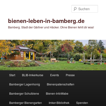
Zum
primären
Such
Inhalt
springen
bienen-leben-in-bamberg.de
Bamberg. Stadt der Gärtner und Häcker. Ohne Bienen fehlt dir was!
Hauptmenü
Start
BLIB-Imkerkurse
Events
Presse
Bamberger Lagenhonig
Bienenpatenschaften
Bamberger Schulbiene
Bienen-InfoWabe
Bamberger Bienengarten
Imker-Bibliothek
Spenden