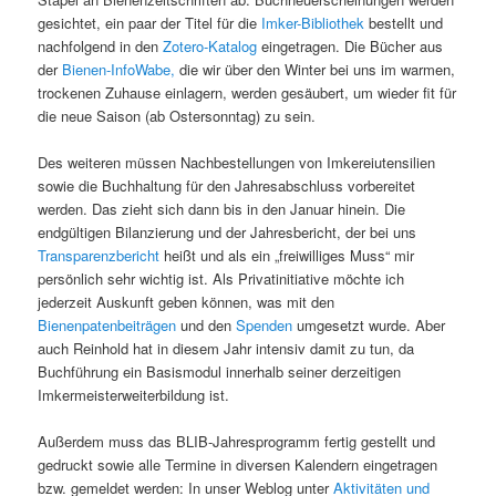
gesichtet, ein paar der Titel für die
Imker-Bibliothek
bestellt und
nachfolgend in den
Zotero-Katalog
eingetragen. Die Bücher aus
der
Bienen-InfoWabe,
die wir über den Winter bei uns im warmen,
trockenen Zuhause einlagern, werden gesäubert, um wieder fit für
die neue Saison (ab Ostersonntag) zu sein.
Des weiteren müssen Nachbestellungen von Imkereiutensilien
sowie die Buchhaltung für den Jahresabschluss vorbereitet
werden. Das zieht sich dann bis in den Januar hinein. Die
endgültigen Bilanzierung und der Jahresbericht, der bei uns
Transparenzbericht
heißt und als ein „freiwilliges Muss“ mir
persönlich sehr wichtig ist. Als Privatinitiative möchte ich
jederzeit Auskunft geben können, was mit den
Bienenpatenbeiträgen
und den
Spenden
umgesetzt wurde. Aber
auch Reinhold hat in diesem Jahr intensiv damit zu tun, da
Buchführung ein Basismodul innerhalb seiner derzeitigen
Imkermeisterweiterbildung ist.
Außerdem muss das BLIB-Jahresprogramm fertig gestellt und
gedruckt sowie alle Termine in diversen Kalendern eingetragen
bzw. gemeldet werden: In unser Weblog unter
Aktivitäten und