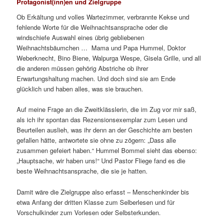
Protagonist(inn)en und Zielgruppe
Ob Erkältung und volles Wartezimmer, verbrannte Kekse und
fehlende Worte für die Weihnachtsansprache oder die
windschiefe Auswahl eines übrig gebliebenen
Weihnachtsbäumchen … Mama und Papa Hummel, Doktor
Weberknecht, Bino Biene, Walpurga Wespe, Gisela Grille, und all
die anderen müssen gehörig Abstriche ob ihrer
Erwartungshaltung machen. Und doch sind sie am Ende
glücklich und haben alles, was sie brauchen.
Auf meine Frage an die Zweitklässlerin, die im Zug vor mir saß,
als ich ihr spontan das Rezensionsexemplar zum Lesen und
Beurteilen auslieh, was ihr denn an der Geschichte am besten
gefallen hätte, antwortete sie ohne zu zögern: „Dass alle
zusammen gefeiert haben.“ Hummel Bommel sieht das ebenso:
„Hauptsache, wir haben uns!“ Und Pastor Fliege fand es die
beste Weihnachtsansprache, die sie je hatten.
Damit wäre die Zielgruppe also erfasst – Menschenkinder bis
etwa Anfang der dritten Klasse zum Selberlesen und für
Vorschulkinder zum Vorlesen oder Selbsterkunden.