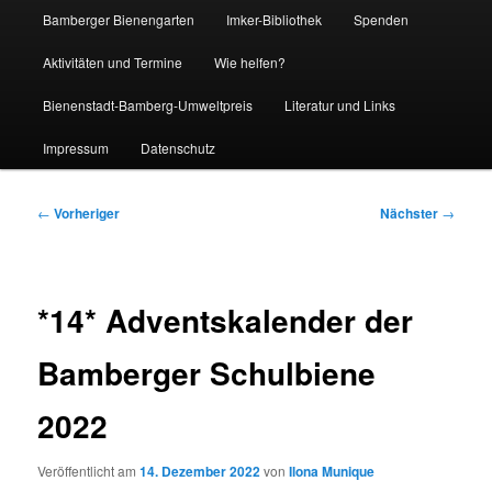
Bamberger Bienengarten
Imker-Bibliothek
Spenden
Aktivitäten und Termine
Wie helfen?
Bienenstadt-Bamberg-Umweltpreis
Literatur und Links
Impressum
Datenschutz
Beitragsnavigation
←
Vorheriger
Nächster
→
*14* Adventskalender der
Bamberger Schulbiene
2022
Veröffentlicht am
14. Dezember 2022
von
Ilona Munique