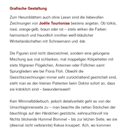
Grafische Gestaltung
Zum Herumblättern auch ohne Lesen sind die liebevollen
Zeichnungen von
Joëlle Tourlonias
bestens angetan. Ob türkis,
rosé, orange-gelb, braun oder rot – stets wirken die Farben
harmonisch und freundlich inmitten weiß-bläulicher
Winterlandschaften mit Schneemann und -bär.
Die Figuren sind nicht überzeichnet, sondern eine gelungene
Mischung aus mal schlanken, mal moppeligen Körperteilen mit
stets filigranen Flügelchen, Antennen oder Füßchen samt
Sprungfedern wie bei Fiona Floh. Obwohl die
Gesichtszeichnungen immer sehr zurückhaltend gestrichelt sind,
sieht man es den kleinen Patienten beim Doktor sofort an, dass
sie kränklich sind – bewundernswert!
Kein Wimmelbilderbuch, jedoch detailverliebt geht es von der
Umschlaginnenseite zu – man beachte die netten Söckchen der
bäuchlings auf den Händchen gestützte, sehnsuchtsvoll ins
Nichts blickende Hummel Bommel – bis zur letzten Seite, wo sie
(diesmal nicht verbrannte) Kekse knuspert. Ach, wo kommen