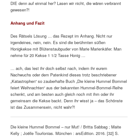
DIE denn auf einmal her? Lasen wir nicht, die wären verbrannt
gewesen?!
Anhang und Fazit
Des Rätsels Lösung … das Rezept im Anhang. Nicht nur
irgendeines, nein, nein. Es sind die berühmten süßen
Honigkekse mit Blütenstaubpuder von Marie Marienkäfer. Man
nehme für 20 Kekse 1 1/2 Tasse Honig …
… ach, das lest ihr doch selbst nach, indem ihr eurem
Nachwuchs oder dem Patenkind dieses trotz beschriebener
„Katastrophen“ so zauberhafte Buch „Die kleine Hummel Bommel
feiert Weihnachten“ aus der bekannten Hummel-Bommel-Reihe
schenkt, und am besten auch gleich noch mit ihm oder ihr
gemeinsam die Kekse backt. Denn ihr wisst ja – das Schönste
ist das Zusammensein, nicht wahr?!
Die kleine Hummel Bommel – nur Mut! / Britta Sabbag ; Maite
Kelly ; Joe͏̈lle Tourlonias. München : arsEdition. 2016. [32] S.