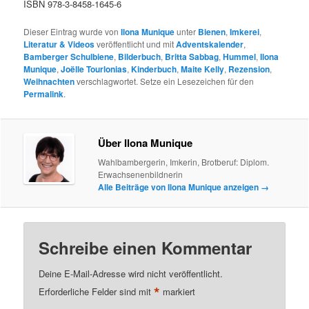
ISBN 978-3-8458-1645-6
Dieser Eintrag wurde von
Ilona Munique
unter
Bienen
,
Imkerei
,
Literatur & Videos
veröffentlicht und mit
Adventskalender
,
Bamberger Schulbiene
,
Bilderbuch
,
Britta Sabbag
,
Hummel
,
Ilona
Munique
,
Joëlle Tourlonias
,
Kinderbuch
,
Maite Kelly
,
Rezension
,
Weihnachten
verschlagwortet. Setze ein Lesezeichen für den
Permalink
.
Über Ilona Munique
Wahlbambergerin, Imkerin, Brotberuf: Diplom.
Erwachsenenbildnerin
Alle Beiträge von Ilona Munique anzeigen
→
Schreibe einen Kommentar
Deine E-Mail-Adresse wird nicht veröffentlicht.
*
Erforderliche Felder sind mit
markiert