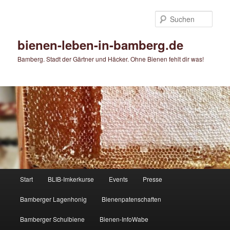
Zum
primären
Such
Inhalt
springen
bienen-leben-in-bamberg.de
Bamberg. Stadt der Gärtner und Häcker. Ohne Bienen fehlt dir was!
Hauptmenü
Start
BLIB-Imkerkurse
Events
Presse
Bamberger Lagenhonig
Bienenpatenschaften
Bamberger Schulbiene
Bienen-InfoWabe