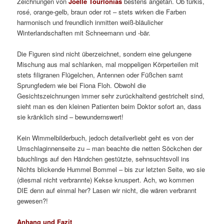
Zeichnungen von
Joëlle Tourlonias
bestens angetan. Ob türkis,
rosé, orange-gelb, braun oder rot – stets wirken die Farben
harmonisch und freundlich inmitten weiß-bläulicher
Winterlandschaften mit Schneemann und -bär.
Die Figuren sind nicht überzeichnet, sondern eine gelungene
Mischung aus mal schlanken, mal moppeligen Körperteilen mit
stets filigranen Flügelchen, Antennen oder Füßchen samt
Sprungfedern wie bei Fiona Floh. Obwohl die
Gesichtszeichnungen immer sehr zurückhaltend gestrichelt sind,
sieht man es den kleinen Patienten beim Doktor sofort an, dass
sie kränklich sind – bewundernswert!
Kein Wimmelbilderbuch, jedoch detailverliebt geht es von der
Umschlaginnenseite zu – man beachte die netten Söckchen der
bäuchlings auf den Händchen gestützte, sehnsuchtsvoll ins
Nichts blickende Hummel Bommel – bis zur letzten Seite, wo sie
(diesmal nicht verbrannte) Kekse knuspert. Ach, wo kommen
DIE denn auf einmal her? Lasen wir nicht, die wären verbrannt
gewesen?!
Anhang und Fazit