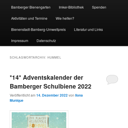
Bamberger Bienengarten
Imker-Bibliothek
Spenden
Aktivitäten und Termine
Wie helfen?
Bienenstadt-Bamberg-Umweltpreis
Literatur und Links
Impressum
Datenschutz
SCHLAGWORTARCHIV:
HUMMEL
*14* Adventskalender der
Bamberger Schulbiene 2022
Veröffentlicht am
14. Dezember 2022
von
Ilona
Munique