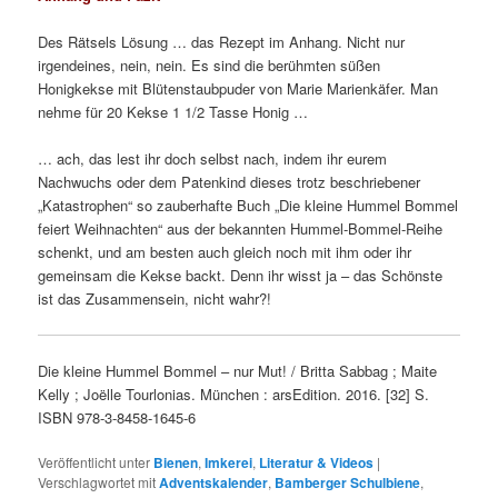
Des Rätsels Lösung … das Rezept im Anhang. Nicht nur
irgendeines, nein, nein. Es sind die berühmten süßen
Honigkekse mit Blütenstaubpuder von Marie Marienkäfer. Man
nehme für 20 Kekse 1 1/2 Tasse Honig …
… ach, das lest ihr doch selbst nach, indem ihr eurem
Nachwuchs oder dem Patenkind dieses trotz beschriebener
„Katastrophen“ so zauberhafte Buch „Die kleine Hummel Bommel
feiert Weihnachten“ aus der bekannten Hummel-Bommel-Reihe
schenkt, und am besten auch gleich noch mit ihm oder ihr
gemeinsam die Kekse backt. Denn ihr wisst ja – das Schönste
ist das Zusammensein, nicht wahr?!
Die kleine Hummel Bommel – nur Mut! / Britta Sabbag ; Maite
Kelly ; Joe͏̈lle Tourlonias. München : arsEdition. 2016. [32] S.
ISBN 978-3-8458-1645-6
Veröffentlicht unter
Bienen
,
Imkerei
,
Literatur & Videos
|
Verschlagwortet mit
Adventskalender
,
Bamberger Schulbiene
,