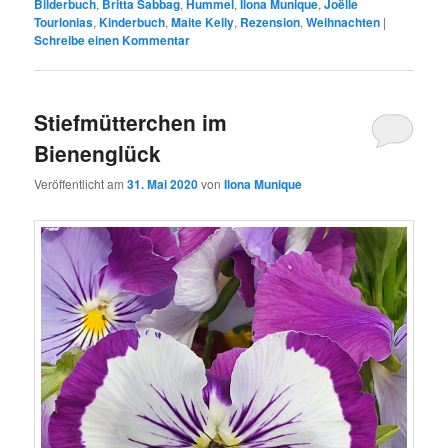
Bilderbuch
,
Britta Sabbag
,
Hummel
,
Ilona Munique
,
Joëlle
Tourlonias
,
Kinderbuch
,
Maite Kelly
,
Rezension
,
Weihnachten
|
Schreibe einen Kommentar
Stiefmütterchen im
Bienenglück
Veröffentlicht am
31. Mai 2020
von
Ilona Munique