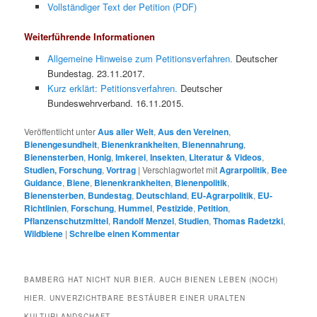
Vollständiger Text der Petition (PDF)
Weiterführende Informationen
Allgemeine Hinweise zum Petitionsverfahren.
Deutscher
Bundestag. 23.11.2017.
Kurz erklärt: Petitionsverfahren.
Deutscher
Bundeswehrverband. 16.11.2015.
Veröffentlicht unter
Aus aller Welt
,
Aus den Vereinen
,
Bienengesundheit
,
Bienenkrankheiten
,
Bienennahrung
,
Bienensterben
,
Honig
,
Imkerei
,
Insekten
,
Literatur & Videos
,
Studien, Forschung
,
Vortrag
|
Verschlagwortet mit
Agrarpolitik
,
Bee
Guidance
,
Biene
,
Bienenkrankheiten
,
Bienenpolitik
,
Bienensterben
,
Bundestag
,
Deutschland
,
EU-Agrarpolitik
,
EU-
Richtlinien
,
Forschung
,
Hummel
,
Pestizide
,
Petition
,
Pflanzenschutzmittel
,
Randolf Menzel
,
Studien
,
Thomas Radetzki
,
Wildbiene
|
Schreibe einen Kommentar
BAMBERG HAT NICHT NUR BIER. AUCH BIENEN LEBEN (NOCH)
HIER. UNVERZICHTBARE BESTÄUBER EINER URALTEN
KULTURLANDSCHAFT.