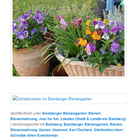
Veröffentlicht unter
Bamberger Bienengarten
,
Bienen
,
Bienennahrung
,
Just for fun
,
Lokales (Stadt & Landkreis Bamberg)
|
Verschlagwortet mit
Bamberg
,
Bamberger Bienengarten
,
Bienen
,
Bienennahrung
,
Garten
,
Hummel
,
Karl Dechant
,
Stiefmütterchen
|
Schreibe einen Kommentar