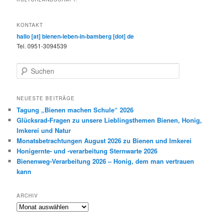
KONTAKT
hallo [at] bienen-leben-in-bamberg [dot] de
Tel. 0951-3094539
S
u
c
h
NEUESTE BEITRÄGE
e
Tagung „Bienen machen Schule“ 2026
n
Glücksrad-Fragen zu unsere Lieblingsthemen Bienen, Honig,
Imkerei und Natur
Monatsbetrachtungen August 2026 zu Bienen und Imkerei
Honigernte- und -verarbeitung Sternwarte 2026
Bienenweg-Verarbeitung 2026 – Honig, dem man vertrauen
kann
ARCHIV
Archiv