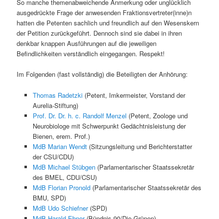
So manche themenabweichende Anmerkung oder unglücklich
ausgedrückte Frage der anwesenden Fraktionsvertreter(inne)n
hatten die Petenten sachlich und freundlich auf den Wesenskern
der Petition zurückgeführt. Dennoch sind sie dabei in ihren
denkbar knappen Ausführungen auf die jeweiligen
Befindlichkeiten verständlich eingegangen. Respekt!
Im Folgenden (fast vollständig) die Beteiligten der Anhörung:
Thomas Radetzki
(Petent, Imkermeister, Vorstand der
Aurelia-Stiftung)
Prof. Dr. Dr. h. c. Randolf Menzel
(Petent, Zoologe und
Neurobiologe mit Schwerpunkt Gedächtnisleistung der
Bienen, erem. Prof.)
MdB Marian Wendt
(Sitzungsleitung und Berichterstatter
der CSU/CDU)
MdB Michael Stübgen
(Parlamentarischer Staatssekretär
des
BMEL, CDU/CSU)
MdB Florian Pronold
(Parlamentarischer Staatssekretär des
BMU, SPD)
MdB Udo Schiefner
(SPD)
MdB Harald Ebner
(Bündnis 90/Die Grünen)