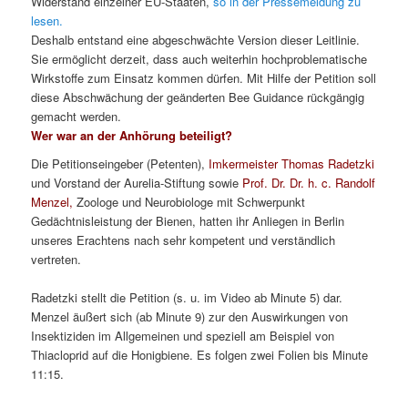
Widerstand einzelner EU-Staaten,
so in der Pressemeldung zu
lesen.
Deshalb entstand eine abgeschwächte Version dieser Leitlinie.
Sie ermöglicht derzeit, dass auch weiterhin hochproblematische
Wirkstoffe zum Einsatz kommen dürfen. Mit Hilfe der Petition soll
diese Abschwächung der geänderten Bee Guidance rückgängig
gemacht werden.
Wer war an der Anhörung beteiligt?
Die Petitionseingeber (Petenten),
Imkermeister Thomas Radetzki
und Vorstand der Aurelia-Stiftung sowie
Prof. Dr. Dr. h. c. Randolf
Menzel,
Zoologe und Neurobiologe mit Schwerpunkt
Gedächtnisleistung der Bienen, hatten ihr Anliegen in Berlin
unseres Erachtens nach sehr kompetent und verständlich
vertreten.
Radetzki stellt die Petition (s. u. im Video ab Minute 5) dar.
Menzel äußert sich (ab Minute 9) zur den Auswirkungen von
Insektiziden im Allgemeinen und speziell am Beispiel von
Thiacloprid auf die Honigbiene. Es folgen zwei Folien bis Minute
11:15.