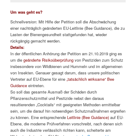
Um was geht es?
Schnellversion: Mit Hilfe der Petition soll die Abschwächung
einer nachträglich geänderten EU-Leitlinie (Bee Guidance), die zu
Lasten der Bienengesundheit stattgefunden hat, wieder
rückgängig gemacht werden.
Details:
In der öffentlichen Anhörung der Petition am 21.10.2019 ging es
um die
geänderte Risikoüberprüfung
von Pestiziden zum Schutz
insbesondere von Wildbienen und Hummeln und im allgemeinen
von Insekten. Genauer gesagt darum, dass unsere politischen
Vertreter auf EU-Ebene für eine
„tatsächlich wirksame“
Bee
Guidance
eintreten.
So soll das gesamte Ausmaß der Schäden durch
Pflanzenschutzmittel und Pestizide nebst den daraus
resultierenden „Cocktails“ mit geeigneten Methoden ermittelbar
sein, um die darauf hin notwendigen Schutzmaßnahmen ergreifen
zu können. Eine entsprechende
Leitlinie (Bee Guidance)
auf EU-
Ebene, die moderne Prüfverfahren vorschreibt, nach denen sich
auch die Industrie verlässlich richten kann, scheiterte am