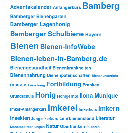
Bamberg
Adventskalender
Anfängerkurs
Bamberger Bienengarten
Bamberger Lagenhonig
Bamberger Schulbiene
Bayern
Bienen
Bienen-InfoWabe
Bienen-leben-in-Bamberg.de
Bienengesundheit
Bienenkrankheiten
Bienennahrung
Bienenpatenschaften
Bienenunterricht
Fortbildung
Franken
FKBB e. V.
Forschung
Honig
Ilona Munique
Grundschule
Honigernte
Imkerei
Imkern
Imker-Anfängerkurs
Imkerkurs
Insekten
Literatur
Lehrbienenstand
Jungimkerkurs
Natur
Oberfranken
Monatsbetrachtungen
Pflanzen