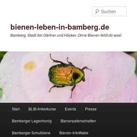
Zum
Zum
primären
sekundären
Such
Inhalt
Inhalt
springen
springen
bienen-leben-in-bamberg.de
Bamberg. Stadt der Gärtner und Häcker. Ohne Bienen fehlt dir was!
Hauptmenü
Start
BLIB-Imkerkurse
Events
Presse
Bamberger Lagenhonig
Bienenpatenschaften
Bamberger Schulbiene
Bienen-InfoWabe