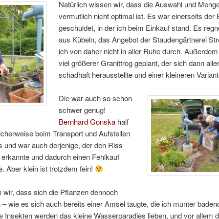
Natürlich wissen wir, dass die Auswahl und Meng
vermutlich nicht optimal ist. Es war einerseits der 
geschuldet, in der ich beim Einkauf stand. Es regn
aus Kübeln, das Angebot der Staudengärtnerei Str
ich von daher nicht in aller Ruhe durch. Außerdem
viel größerer Granittrog geplant, der sich dann alle
schadhaft herausstellte und einer kleineren Varian
Die war auch so schon
schwer genug!
Bernhard Gonska
half
icherweise beim Transport und Aufstellen
 und war auch derjenige, der den Riss
g erkannte und dadurch einen Fehlkauf
e. Aber klein ist trotzdem fein!
 wir, dass sich die Pflanzen dennoch
 – wie es sich auch bereits einer Amsel taugte, die ich munter badend
e Insekten werden das kleine Wasserparadies lieben, und vor allem d