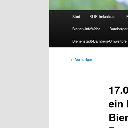
Hauptmenü
Start
BLIB-Imkerkurse
Bienen-InfoWabe
Bamberger 
Bienenstadt-Bamberg-Umweltprei
Beitragsnavigation
←
Vorheriger
17.
ein
Bie