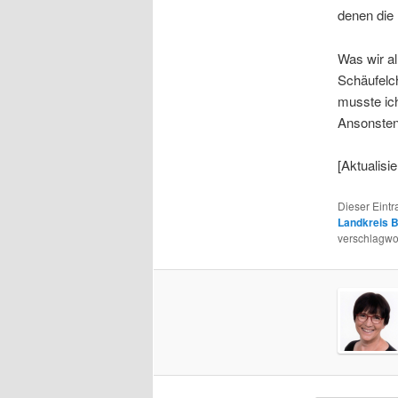
denen die 
Was wir al
Schäufelc
musste ich
Ansonsten
[Aktualisie
Dieser Eint
Landkreis 
verschlagwor