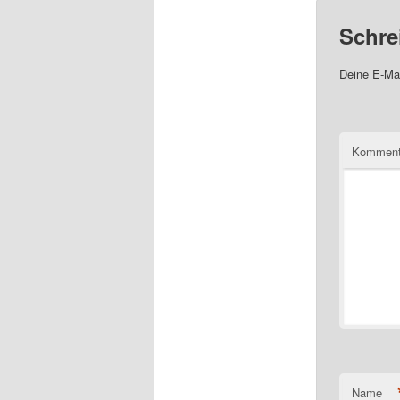
Schre
Deine E-Mai
Komment
Name