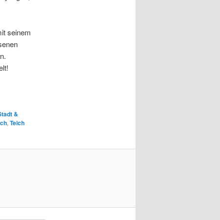
mit seinem
hsenen
n.
lt!
Stadt &
ich
,
Teich