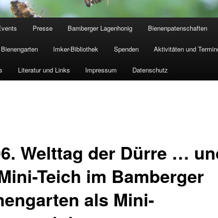
Events
Presse
Bamberger Lagenhonig
Bienenpatenschaften
Bienengarten
Imker-Bibliothek
Spenden
Aktivitäten und Termin
s
Literatur und Links
Impressum
Datenschutz
06. Welttag der Dürre … un
 Mini-Teich im Bamberger
nengarten als Mini-