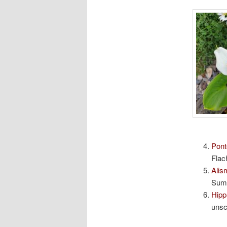
Pont
Flac
Alis
Sump
Hipp
unsc