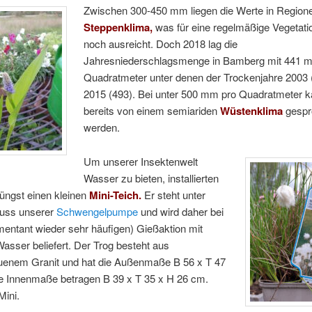
Zwischen 300-450 mm liegen die Werte in Region
Steppenklima,
was für eine regelmäßige Vegetati
noch ausreicht. Doch 2018 lag die
Jahresniederschlagsmenge in Bamberg mit 441 
Quadratmeter unter denen der Trockenjahre 2003 
2015 (493). Bei unter 500 mm pro Quadratmeter 
bereits von einem semiariden
Wüstenklima
gespr
werden.
Um unserer Insektenwelt
Wasser zu bieten, installierten
jüngst einen kleinen
Mini-Teich.
Er steht unter
uss unserer
Schwengelpumpe
und wird daher bei
entant wieder sehr häufigen) Gießaktion mit
asser beliefert. Der Trog besteht aus
enem Granit und hat die Außenmaße B 56 x T 47
ie Innenmaße betragen B 39 x T 35 x H 26 cm.
Mini.