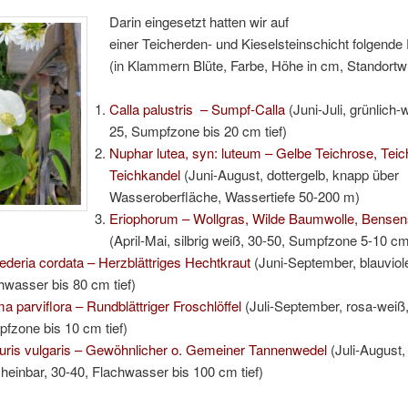
Darin eingesetzt hatten wir auf
einer Teicherden- und Kieselsteinschicht folgende
(in Klammern Blüte, Farbe, Höhe in cm, Standort
Calla palustris – Sumpf-Calla
(Juni-Juli, grünlich-
25, Sumpfzone bis 20 cm tief)
Nuphar lutea, syn: luteum – Gelbe Teichrose, Te
Teichkandel
(Juni-August, dottergelb, knapp über
Wasseroberfläche, Wassertiefe 50-200 m)
Eriophorum – Wollgras, Wilde Baumwolle, Bensen
(April-Mai, silbrig weiß, 30-50, Sumpfzone 5-10 cm 
ederia cordata – Herzblättriges Hechtkraut
(Juni-September, blauviole
hwasser bis 80 cm tief)
ma parviflora – Rundblättriger Froschlöffel
(Juli-September, rosa-weiß,
fzone bis 10 cm tief)
uris vulgaris – Gewöhnlicher o. Gemeiner Tannenwedel
(Juli-August,
heinbar, 30-40, Flachwasser bis 100 cm tief)