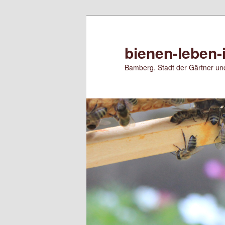
Zum
primären
Inhalt
bienen-leben-
springen
Bamberg. Stadt der Gärtner und