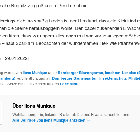
nahe Regnitz zu groß und reißend erscheint.
lerdings nicht so spaßig fanden ist der Umstand, dass ein Kleinkind 
hen die Steine herausbaggern wollte. Den dabei zusehenden Erwac
 erklären, dass wir ungern alles noch mal von vorne anlegen möchte
 – habt Spaß am Beobachten der wundersamen Tier- wie Pflanzenwe
rt: 29.01.2022]
rag wurde von
Ilona Munique
unter
Bamberger Bienengarten
,
Insekten
,
Lokales (
Bamberg)
veröffentlicht und mit
Bamberger Bienengarten
,
Insektenschutz
,
Minite
tet. Setze ein Lesezeichen für den
Permalink
.
Über Ilona Munique
Wahlbambergerin, Imkerin, Brotberuf: Diplom. Erwachsenenbildnerin
Alle Beiträge von Ilona Munique anzeigen
→