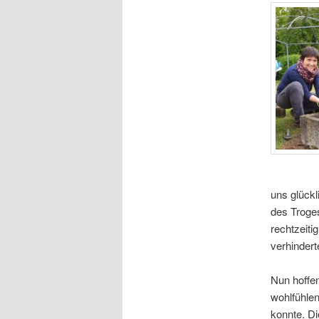
uns glückl
des Troges
rechtzeiti
verhindert
Nun hoffen
wohlfühlen
konnte. Di