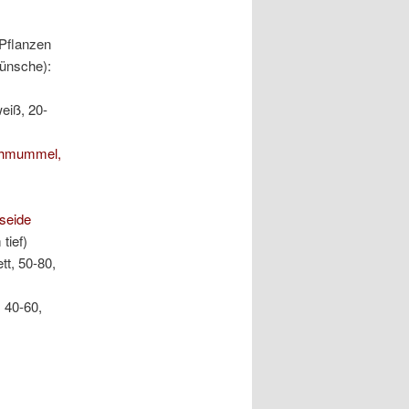
 Pflanzen
wünsche):
weiß, 20-
ichmummel,
seide
tief)
tt, 50-80,
 40-60,