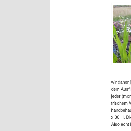
wir daher 
dem Ausfl
jeder (mom
frischem W
handbehau
x 36 H. D
Also echt 