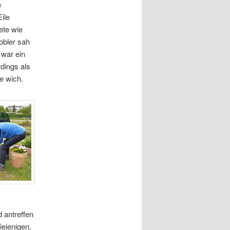
e
Eile
ete wie
obler sah
 war ein
rdings als
te wich.
 antreffen
iejenigen,