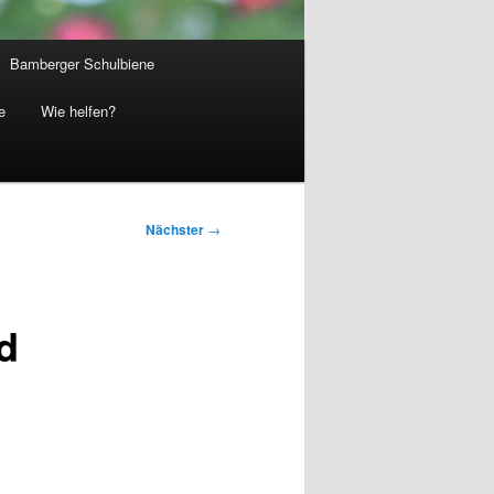
Bamberger Schulbiene
e
Wie helfen?
Nächster
→
d