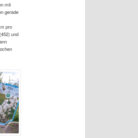
en mit
on gerade
mm pro
(452) und
kann
ochen