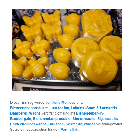
Dieser Eintrag wurde von
Ilona Munique
unter
Bienennebenprodukte
,
Just for fun
,
Lokales (Stadt & Landkreis
Bamberg)
,
Wachs
veröffentlicht und mit
Bienen-leben-in-
Bamberg.de
,
Bienennebenprodukte
,
Bienenwachs
,
Eigenwachs
,
Entdeckelungswachs
,
Haushalt
,
Kosmetik
,
Wachs
verschlagwortet.
Setze ein Lesezeichen für den
Permalink
.