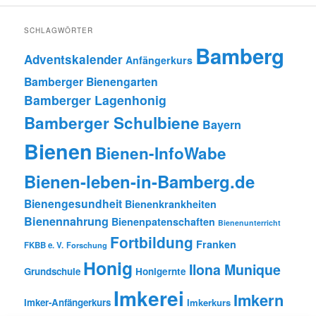
SCHLAGWÖRTER
Bamberg
Adventskalender
Anfängerkurs
Bamberger Bienengarten
Bamberger Lagenhonig
Bamberger Schulbiene
Bayern
Bienen
Bienen-InfoWabe
Bienen-leben-in-Bamberg.de
Bienengesundheit
Bienenkrankheiten
Bienennahrung
Bienenpatenschaften
Bienenunterricht
Fortbildung
Franken
FKBB e. V.
Forschung
Honig
Ilona Munique
Grundschule
Honigernte
Imkerei
Imkern
Imker-Anfängerkurs
Imkerkurs