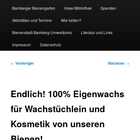
Bamberger Bienengarten
Imker-Bibliothek
Spenden
Aktivitäten und Termine
Wie helfen?
Bienenstadt-Bamberg-Umweltpreis
Literatur und Links
Impressum
Datenschutz
Beitragsnavigation
←
Vorheriger
Nächster
→
Endlich! 100% Eigenwachs
für Wachstüchlein und
Kosmetik von unseren
Bienen!