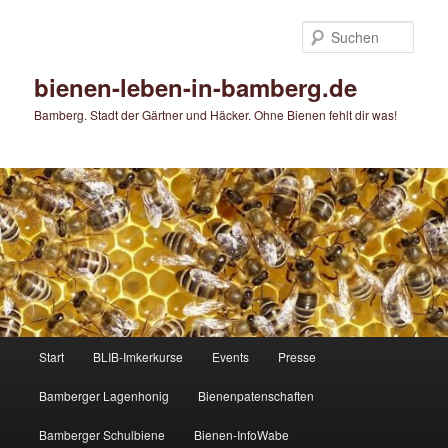
Zum
primären
Such
Inhalt
springen
bienen-leben-in-bamberg.de
Bamberg. Stadt der Gärtner und Häcker. Ohne Bienen fehlt dir was!
Hauptmenü
Start
BLIB-Imkerkurse
Events
Presse
Bamberger Lagenhonig
Bienenpatenschaften
Bamberger Schulbiene
Bienen-InfoWabe