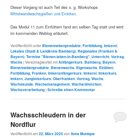
Dieser Vorgang ist auch Teil des o. g. Workshops
Mittelwandwachsgießen und Einlöten
.
Das Modul 11 zum Einfüttern fand am selben Tag statt und wird
im kommenden Weblog erläutert.
Veröffentlicht unter
Bienennebenprodukte
,
Fortbildung
,
Imkerei
,
Lokales (Stadt & Landkreis Bamberg)
,
Regionales (Franken &
Bayern)
,
Termine "Bienen-leben-in-Bamberg"
,
Unterricht
,
Vortrag
,
Wachs
|
Verschlagwortet mit
Anfängerkurs
,
Bamberg
,
Bayern
,
Bienennebenprodukte
,
Bienenwachs
,
Eigenwachs
,
Einlöten
,
Fortbildung
,
Franken
,
Imkeranfängerkurs
,
Imkerei
,
Imkerkurs
,
Imkern
,
Jungimkerkurs
,
Oberfranken
,
Vortrag
,
Wachs
,