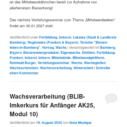
ist das Mittelwandrähmchen bereit zur Aufnahme von
allerfeinstem Bienenhonig!
Das nächste Vertiefungsseminar zum Thema „Mittelwandwaben“
findet am 30.01.2027 statt.
Veröffentlicht unter
Fortbildung
,
Imkerei
,
Lokales (Stadt & Landkreis
Bamberg)
,
Regionales (Franken & Bayern)
,
Termine "Bienen-
leben-in-Bamberg"
,
Vortrag
,
Wachs
|
Verschlagwortet mit
Bamberg
,
Bayern
,
Bienennebenprodukte
,
Eigenwachs
,
Einlöten
,
Fortbildung
,
Franken
,
Imkerei
,
Imkern
,
Mittelwände
,
Mittelwandgießform
,
Reinhold Burger
,
Vertiefungsseminar
,
Wachs
,
Wachsgießen
,
Wachsschmelzen
,
Wachsverarbeitung
,
Winterarbeit
|
Schreibe
einen Kommentar
Wachsverarbeitung (BLIB-
Imkerkurs für Anfänger AK25,
Modul 10)
Veröffentlicht am
19. August 2025
von
Ilona Munique