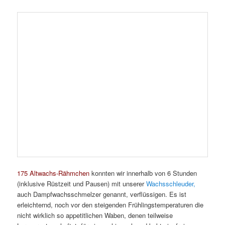
Wachskunde
,
Wachsmanagement
,
Wachsrähmchen
,
Wachsverarbeitung
|
Schreibe einen Kommentar
Wachsschleudern in der
Nordflur
Veröffentlicht am
22. März 2025
von
Ilona Munique