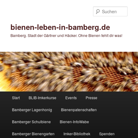
Zum
Zum
primären
sekundären
Such
Inhalt
Inhalt
springen
springen
bienen-leben-in-bamberg.de
Bamberg. Stadt der Gärtner und Häcker. Ohne Bienen fehlt dir was!
Hauptmenü
Start
BLIB-Imkerkurse
Events
Presse
Bamberger Lagenhonig
Bienenpatenschaften
Bamberger Schulbiene
Bienen-InfoWabe
Bamberger Bienengarten
Imker-Bibliothek
Spenden