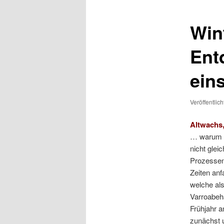
Win
Ent
ein
Veröffentlic
Altwachs
… warum s
nicht glei
Prozessen
Zeiten anf
welche als
Varroabeh
Frühjahr an
zunächst 