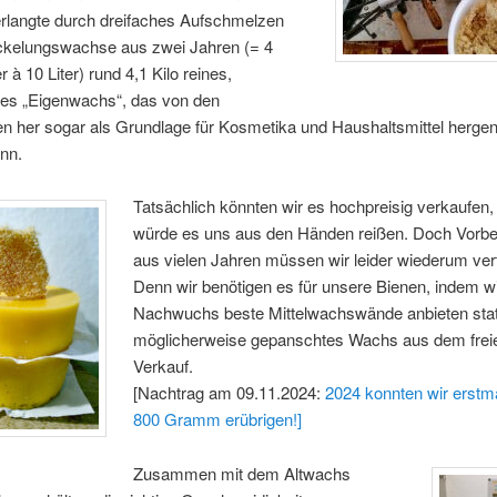
erlangte durch dreifaches Aufschmelzen
ckelungswachse aus zwei Jahren (= 4
 à 10 Liter) rund 4,1 Kilo reines,
es „Eigenwachs“, das von den
n her sogar als Grundlage für Kosmetika und Haushaltsmittel her
nn.
Tatsächlich könnten wir es hochpreisig verkaufen
würde es uns aus den Händen reißen. Doch Vorbe
aus vielen Jahren müssen wir leider wiederum ver
Denn wir benötigen es für unsere Bienen, indem w
Nachwuchs beste Mittelwachswände anbieten stat
möglicherweise gepanschtes Wachs aus dem frei
Verkauf.
[Nachtrag am 09.11.2024:
2024 konnten wir erstm
800 Gramm erübrigen!]
Zusammen mit dem Altwachs