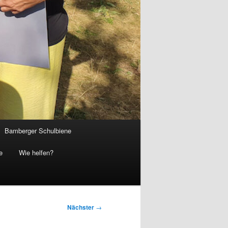
Bamberger Schulbiene
e
Wie helfen?
Nächster
→