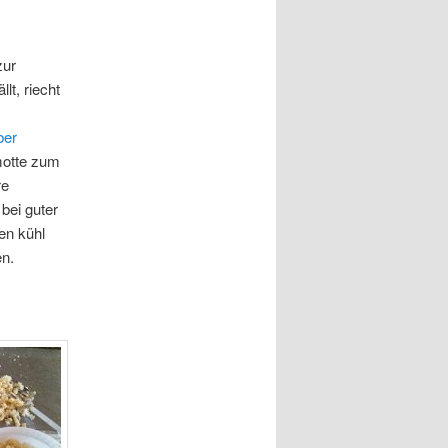
zur
lt, riecht
ber
motte zum
re
 bei guter
en kühl
en.