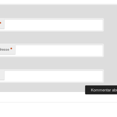
*
*
dresse