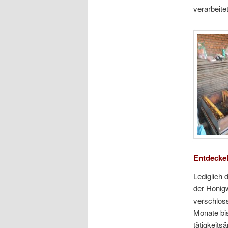
verarbeite
Entdeckel
Lediglich
der Honigw
verschloss
Monate bi
tätigkeits