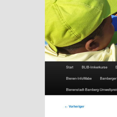
Hauptmenü
Start
BLIB-Imkerkurse
Bienen-InfoWabe
Bamberger 
Bienenstadt-Bamberg-Umweltprei
Beitragsnavigation
←
Vorheriger