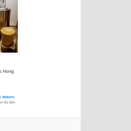
ls Honig
i
,
Imkern
,
en für den