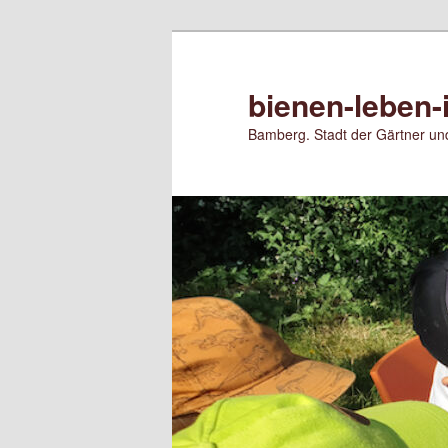
Zum
primären
Inhalt
bienen-leben-
springen
Bamberg. Stadt der Gärtner und