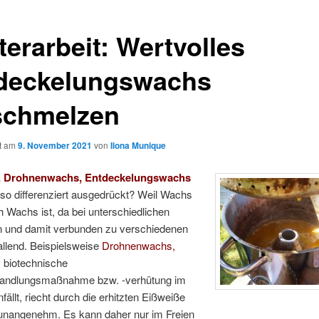
terarbeit: Wertvolles
deckelungswachs
schmelzen
ht am
9. November 2021
von
Ilona Munique
, Drohnenwachs, Entdeckelungswachs
o differenziert ausgedrückt? Weil Wachs
ch Wachs ist, da bei unterschiedlichen
 und damit verbunden zu verschiedenen
allend. Beispielsweise
Drohnenwachs,
 biotechnische
andlungsmaßnahme bzw. -verhütung im
fällt, riecht durch die erhitzten Eißweiße
unangenehm. Es kann daher nur im Freien