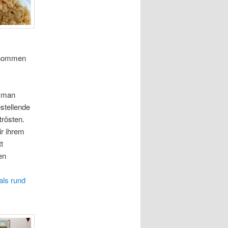
genommen
, man
stellende
trösten.
ir ihrem
t
en
als rund