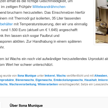
en erhält es die richtige Geschmeidigkeit, um
im zeitigen Frühjahr
Mittelwandrähmchen
hend brucharm herzustellen. Das Einschmelzen hierfür
 einem mit Thermoöl gut isolierten, 35 Liter fassenden
behälter
mit Temperatursteuerung, den wir uns einmalig
r rund 1.500 Euro (aktuell um € 1.645) angeschafft
nk ihm lassen sich sogar Faulbrut und
poren abtöten. Zur Handhabung in einem späteren
hr.
llem ist Wachs ein noch viel aufwändiger herzustellendes Urprodukt a
vom Wert her schwer unterschätzt.
rag wurde von
Ilona Munique
unter
Imkerei
,
Wachs
veröffentlicht und mit
Altwaben
,
nprodukte
,
Bienenwachs
,
Eigenwachs
,
Entdeckelungswachs
,
Haushalt
,
Imkere
Wachs
,
Wachsverarbeitung
,
Winterarbeiten
verschlagwortet. Setze ein Lesezeich
Über Ilona Munique