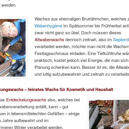
t werden.
Wachse aus ehemaligen Bruträhmchen, welches 
Wabenhygiene
im Spätsommer bis Frühherbst anfäl
zwar nicht ganz so übel. Doch müssen dieses
Altwabenwachs
dennoch zeitnah, also im
Septem
verarbeitet werden, möchte man nicht die Wachs
Festtagsschmaus einladen. Eine Tiefkühltruhe wä
praktisch, kostet jedoch viel Energie, die man sich
Planung schenken kann. Besser ist es, die Altwab
und luftig aufzubewahren und zeitnah zu verarbeit
ungswachs – feinstes Wachs für Kosmetik und Haushalt
 das
Entdeckelungswachs
also, welches bei
abenverarbeitung anfällt, kann – gut
en in lebensmittelechten Gefäßen – einige
s Jahre aufbewahrt und im
ärmeren Winter verarbeitet werden.