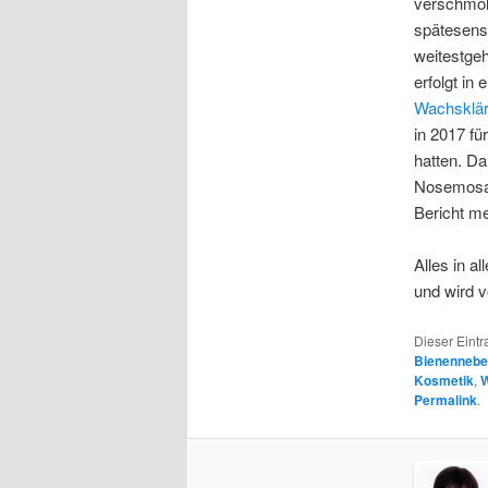
verschmolz
spätesens 
weitestge
erfolgt in
Wachsklär
in 2017 fü
hatten. Da
Nosemosas
Bericht me
Alles in a
und wird 
Dieser Eint
Bienennebe
Kosmetik
,
Permalink
.