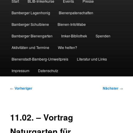
Start
BLIB-Imkerkurse
Events
Presse
Bamberger Lagenhonig
Bienenpatenschaften
Bamberger Schulbiene
Bienen-InfoWabe
Bamberger Bienengarten
Imker-Bibliothek
Spenden
Aktivitäten und Termine
Wie helfen?
Bienenstadt-Bamberg-Umweltpreis
Literatur und Links
Impressum
Datenschutz
Beitragsnavigation
←
Vorheriger
Nächster
→
11.02. – Vortrag
Naturgarten für