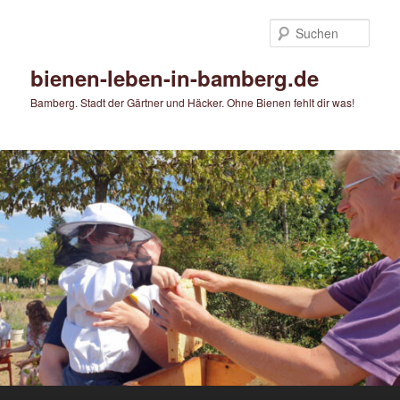
Zum
primären
Such
Inhalt
springen
bienen-leben-in-bamberg.de
Bamberg. Stadt der Gärtner und Häcker. Ohne Bienen fehlt dir was!
Hauptmenü