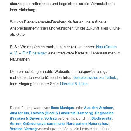
überzeugen, mitnehmen und begeistern, so die Veranstalter in
ihrer Einladung.
Wir von Bienen-leben-in-Bamberg.de freuen uns auf neue
Ansprechpartern/innen und wünschen für die Zukunft alles Grüne,
äh, Gute!
P. S.: Wir empfehlen euch, mal hier rein zu sehen:
NaturGarten
e. V. – Für Einsteiger:
eine interaktive Karte zu Lebensräumen im
Naturgarten.
Die sehr schön gemachte Webseite mit ausgewählten, gut
recherchierten weiterführenden Infos,
beispielsweise zu Totholz,
fand Eingang in unsere Seite
Literatur & Links.
Dieser Eintrag wurde von
Ilona Munique
unter
Aus den Vereinen
,
Just for fun
,
Lokales (Stadt & Landkreis Bamberg)
,
Regionales
(Franken & Bayern)
,
Vortrag
veröffentlicht und mit
Biodiversität
,
Garten
,
Gründungsversammlung
,
Naturgarten
,
Naturschutz
,
Vereine
,
Vortrag
verschlagwortet. Setze ein Lesezeichen für den