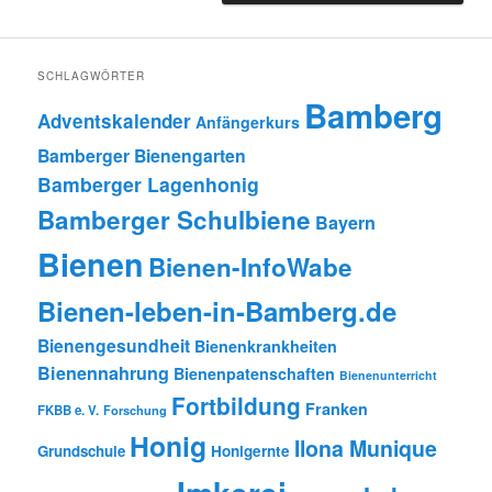
SCHLAGWÖRTER
Bamberg
Adventskalender
Anfängerkurs
Bamberger Bienengarten
Bamberger Lagenhonig
Bamberger Schulbiene
Bayern
Bienen
Bienen-InfoWabe
Bienen-leben-in-Bamberg.de
Bienengesundheit
Bienenkrankheiten
Bienennahrung
Bienenpatenschaften
Bienenunterricht
Fortbildung
Franken
FKBB e. V.
Forschung
Honig
Ilona Munique
Grundschule
Honigernte