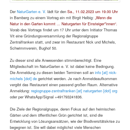
Der
NaturGarten e. V.
lädt für den
Sa., 11.02.2023 um 19.00 Uhr
in Bamberg zu einem Vortrag ein mit Birgit Helbig:
„Wenn die
Natur in den Garten kommt … Naturgarten für Einsteiger*innen“.
Vorab des Vortrags findet um 17 Uhr unter dem Initiator Thomas
Vit eine Gründungsversammlung der Regionalgruppe
Zentralfranken statt, und zwar im Restaurant Nick und Michels,
Schwimmverein, Bughof 50.
Zu dieser sind alle Anwesenden stimmberechtigt. Eine
Mitgliedschaft im NaturGarten e. V. ist dabei keine Bedingung.
Die Anmeldung zu diesen beiden Terminen soll an
info [at] nick-
michels [dot] de
gerichtet werden. Je nach Anmeldeaufkommen
vergibt das Restaurant einen passend großen Raum. Alternative
Anmeldung:
regiogruppe-zentralfranken [at] naturgarten [dot] org
oder per WhatsApp/Signal +491793241836.
Die Ziele der Regionalgruppe, deren Fokus auf den heimischen
Gärten und dem öffentlichen Grün gerichtet ist, sind die
Entwicklung von Lösungsansätzen, wie der Biodiversitätskrise zu
begegnen ist. Sie will dabei möglichst viele Menschen