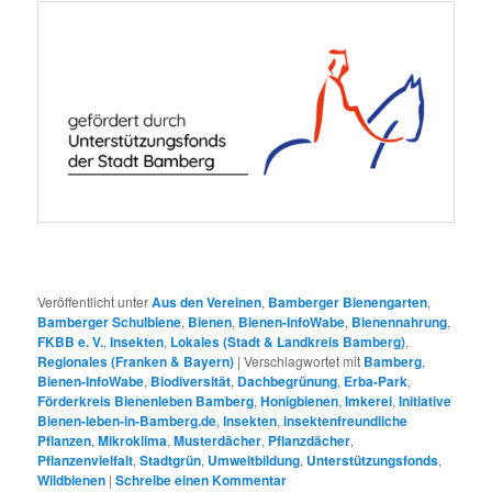
Veröffentlicht unter
Aus den Vereinen
,
Bamberger Bienengarten
,
Bamberger Schulbiene
,
Bienen
,
Bienen-InfoWabe
,
Bienennahrung
,
FKBB e. V.
,
Insekten
,
Lokales (Stadt & Landkreis Bamberg)
,
Regionales (Franken & Bayern)
|
Verschlagwortet mit
Bamberg
,
Bienen-InfoWabe
,
Biodiversität
,
Dachbegrünung
,
Erba-Park
,
Förderkreis Bienenleben Bamberg
,
Honigbienen
,
Imkerei
,
Initiative
Bienen-leben-in-Bamberg.de
,
Insekten
,
insektenfreundliche
Pflanzen
,
Mikroklima
,
Musterdächer
,
Pflanzdächer
,
Pflanzenvielfalt
,
Stadtgrün
,
Umweltbildung
,
Unterstützungsfonds
,
Wildbienen
|
Schreibe einen Kommentar