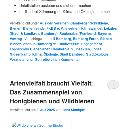
Unfallstellen ausloten und sicherer machen
Im Stadtrat Stimmung für Klima und Ökologie machen
Veröffentlicht unter
Aus den Vereinen
,
Bamberger Schulbiene
,
Bienen
,
Bienenfeinde
,
FKBB e. V.
,
Insekten
,
Klimawandel
,
Lokales
(Stadt & Landkreis Bamberg)
,
Regionales (Franken & Bayern)
,
Vortrag
|
Verschlagwortet mit
Bamberg
,
Bamberg Foren
,
Bienen
,
Bienen-leben-in-Bamberg.de
,
Biodiversität
,
Engagement
,
Förderkreis Bienenleben Bamberg e. V.
,
Insekten
,
Jonas
Glüsenkamp
,
Klima
,
Ökologie
,
Stadt Bamberg
,
Stadtökologie
,
Veranstaltung
|
Schreibe einen Kommentar
Artenvielfalt braucht Vielfalt:
Das Zusammenspiel von
Honigbienen und Wildbienen
Veröffentlicht am
8. Juli 2025
von
Ilona Munique