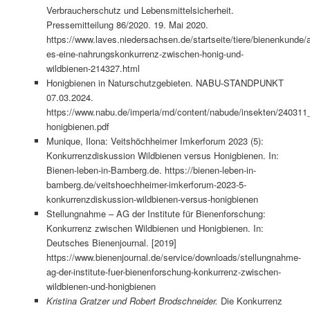
Verbraucherschutz und Lebensmittelsicherheit.
Pressemitteilung 86/2020. 19. Mai 2020.
https://www.laves.niedersachsen.de/startseite/tiere/bienenkunde/a
es-eine-nahrungskonkurrenz-zwischen-honig-und-
wildbienen-214327.html
Honigbienen in Naturschutzgebieten. NABU-STANDPUNKT
07.03.2024.
https://www.nabu.de/imperia/md/content/nabude/insekten/240311
honigbienen.pdf
Munique, Ilona: Veitshöchheimer Imkerforum 2023 (5):
Konkurrenzdiskussion Wildbienen versus Honigbienen. In:
Bienen-leben-in-Bamberg.de. https://bienen-leben-in-
bamberg.de/veitshoechheimer-imkerforum-2023-5-
konkurrenzdiskussion-wildbienen-versus-honigbienen
Stellungnahme – AG der Institute für Bienenforschung:
Konkurrenz zwischen Wildbienen und Honigbienen. In:
Deutsches Bienenjournal. [2019]
https://www.bienenjournal.de/service/downloads/stellungnahme-
ag-der-institute-fuer-bienenforschung-konkurrenz-zwischen-
wildbienen-und-honigbienen
Kristina Gratzer und Robert Brodschneider.
Die Konkurrenz