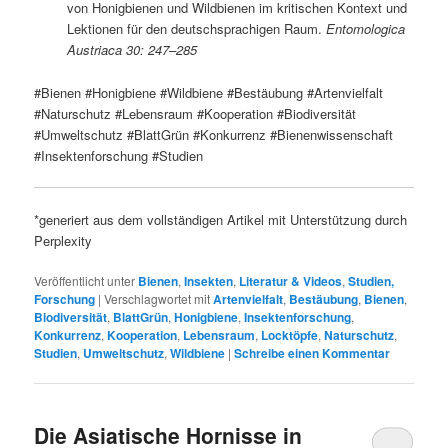
von Honigbienen und Wildbienen im kritischen Kontext und
Lektionen für den deutschsprachigen Raum.
Entomologica
Austriaca 30: 247–285
#Bienen #Honigbiene #Wildbiene #Bestäubung #Artenvielfalt
#Naturschutz #Lebensraum #Kooperation #Biodiversität
#Umweltschutz #BlattGrün #Konkurrenz #Bienenwissenschaft
#Insektenforschung #Studien
*generiert aus dem vollständigen Artikel mit Unterstützung durch
Perplexity
Veröffentlicht unter
Bienen
,
Insekten
,
Literatur & Videos
,
Studien,
Forschung
|
Verschlagwortet mit
Artenvielfalt
,
Bestäubung
,
Bienen
,
Biodiversität
,
BlattGrün
,
Honigbiene
,
Insektenforschung
,
Konkurrenz
,
Kooperation
,
Lebensraum
,
Locktöpfe
,
Naturschutz
,
Studien
,
Umweltschutz
,
Wildbiene
|
Schreibe einen Kommentar
Die Asiatische Hornisse in