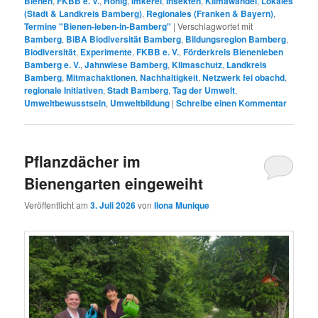
Bienen
,
FKBB e. V.
,
Honig
,
Imkerei
,
Insekten
,
Klimawandel
,
Lokales
(Stadt & Landkreis Bamberg)
,
Regionales (Franken & Bayern)
,
Termine "Bienen-leben-in-Bamberg"
|
Verschlagwortet mit
Bamberg
,
BiBA Biodiversität Bamberg
,
Bildungsregion Bamberg
,
Biodiversität
,
Experimente
,
FKBB e. V.
,
Förderkreis Bienenleben
Bamberg e. V.
,
Jahnwiese Bamberg
,
Klimaschutz
,
Landkreis
Bamberg
,
Mitmachaktionen
,
Nachhaltigkeit
,
Netzwerk fei obachd
,
regionale Initiativen
,
Stadt Bamberg
,
Tag der Umwelt
,
Umweltbewusstsein
,
Umweltbildung
|
Schreibe einen Kommentar
Pflanzdächer im
Bienengarten eingeweiht
Veröffentlicht am
3. Juli 2026
von
Ilona Munique