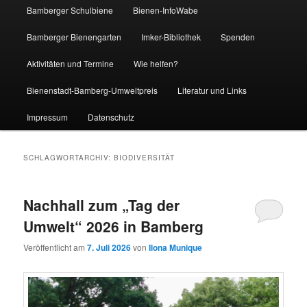
Bamberger Schulbiene
Bienen-InfoWabe
Bamberger Bienengarten
Imker-Bibliothek
Spenden
Aktivitäten und Termine
Wie helfen?
Bienenstadt-Bamberg-Umweltpreis
Literatur und Links
Impressum
Datenschutz
SCHLAGWORTARCHIV:
BIODIVERSITÄT
Nachhall zum „Tag der
Umwelt“ 2026 in Bamberg
Veröffentlicht am
7. Juli 2026
von
Ilona Munique