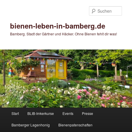
Zum
Zum
primären
sekundären
Such
Inhalt
Inhalt
springen
springen
bienen-leben-in-bamberg.de
Bamberg. Stadt der Gärtner und Häcker. Ohne Bienen fehlt dir was!
Hauptmenü
Start
BLIB-Imkerkurse
Events
Presse
Bamberger Lagenhonig
Bienenpatenschaften