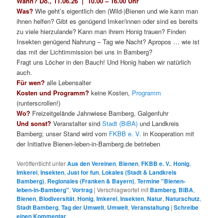
Wann? Do., 11.06.26 | 10.00 – 16.00 Uhr
Was?
Wie geht’s eigentlich den (Wild-)Bienen und wie kann man
ihnen helfen? Gibt es genügend Imker/innen oder sind es bereits
zu viele hierzulande? Kann man ihrem Honig trauen? Finden
Insekten genügend Nahrung – Tag wie Nacht? Apropos … wie ist
das mit der Lichtimmission bei uns in Bamberg?
Fragt uns Löcher in den Bauch! Und Honig haben wir natürlich
auch.
Für wen?
alle Lebensalter
Kosten und Programm?
keine Kosten,
Programm
(runterscrollen!)
Wo?
Freizeitgelände Jahnwiese Bamberg, Galgenfuhr
Und sonst?
Veranstalter sind
Stadt (BiBA)
und Landkreis
Bamberg; unser Stand wird vom
FKBB e. V.
in Kooperation mit
der Initiative Bienen-leben-in-Bamberg.de betrieben
Veröffentlicht unter
Aus den Vereinen
,
Bienen
,
FKBB e. V.
,
Honig
,
Imkerei
,
Insekten
,
Just for fun
,
Lokales (Stadt & Landkreis
Bamberg)
,
Regionales (Franken & Bayern)
,
Termine "Bienen-
leben-in-Bamberg"
,
Vortrag
|
Verschlagwortet mit
Bamberg
,
BiBA
,
Bienen
,
Biodiversität
,
Honig
,
Imkerei
,
Insekten
,
Natur
,
Naturschutz
,
Stadt Bamberg
,
Tag der Umwelt
,
Umwelt
,
Veranstaltung
|
Schreibe
einen Kommentar