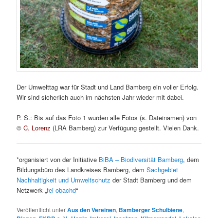
Der Umwelttag war für Stadt und Land Bamberg ein voller Erfolg.
Wir sind sicherlich auch im nächsten Jahr wieder mit dabei.
P. S.: Bis auf das Foto 1 wurden alle Fotos (s. Dateinamen) von
©
C. Lorenz
(LRA Bamberg) zur Verfügung gestellt. Vielen Dank.
*organisiert von der Initiative
BiBA – Biodiversität Bamberg
, dem
Bildungsbüro des Landkreises Bamberg, dem
Sachgebiet
Nachhaltigkeit und Umweltschutz
der Stadt Bamberg und dem
Netzwerk „
fei obachd
“
Veröffentlicht unter
Aus den Vereinen
,
Bamberger Schulbiene
,