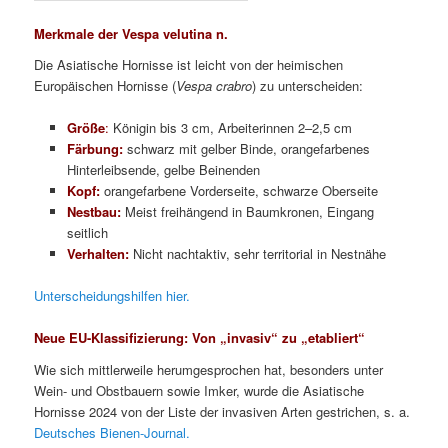
Merkmale der Vespa velutina n.
Die Asiatische Hornisse ist leicht von der heimischen
Europäischen Hornisse (
Vespa crabro
) zu unterscheiden:
Größe
:
Königin bis 3 cm, Arbeiterinnen 2–2,5 cm
Färbung:
schwarz mit gelber Binde, orangefarbenes
Hinterleibsende, gelbe Beinenden
Kopf:
orangefarbene Vorderseite, schwarze Oberseite
Nestbau:
Meist freihängend in Baumkronen, Eingang
seitlich
Verhalten:
Nicht nachtaktiv, sehr territorial in Nestnähe
Unterscheidungshilfen hier.
Neue EU-Klassifizierung: Von „invasiv“ zu „etabliert“
Wie sich mittlerweile herumgesprochen hat, besonders unter
Wein- und Obstbauern sowie Imker, wurde die Asiatische
Hornisse 2024 von der Liste der invasiven Arten gestrichen, s. a.
Deutsches Bienen-Journal.