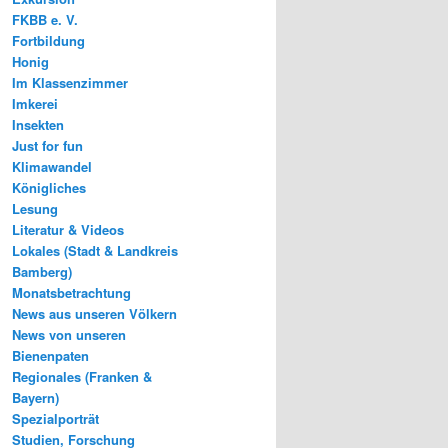
FKBB e. V.
Fortbildung
Honig
Im Klassenzimmer
Imkerei
Insekten
Just for fun
Klimawandel
Königliches
Lesung
Literatur & Videos
Lokales (Stadt & Landkreis
Bamberg)
Monatsbetrachtung
News aus unseren Völkern
News von unseren
Bienenpaten
Regionales (Franken &
Bayern)
Spezialporträt
Studien, Forschung