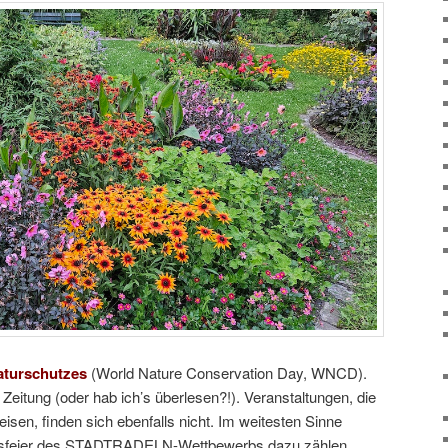
aturschutzes
(
World Nature Conservation Day, WNCD).
 Zeitung (oder hab ich’s überlesen?!). Veranstaltungen, die
eisen, finden sich ebenfalls nicht. Im weitesten Sinne
sfeier des STADTRADELN-Wettbewerbs dazu zählen,