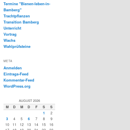
Termine "Bienen-leben-in-
Bamberg"
Trachtpflanzen
Transition Bamberg
Unterricht
Vortrag
Wachs
Wahlprüfsteine
META
Anmelden
Eintrags-Feed
Kommentar-Feed
WordPress.org
AUGUST 2026
M
D
M
D
F
S
S
1
2
3
4
5
6
7
8
9
10
11
12
13
14
15
16
17
18
19
20
21
22
23