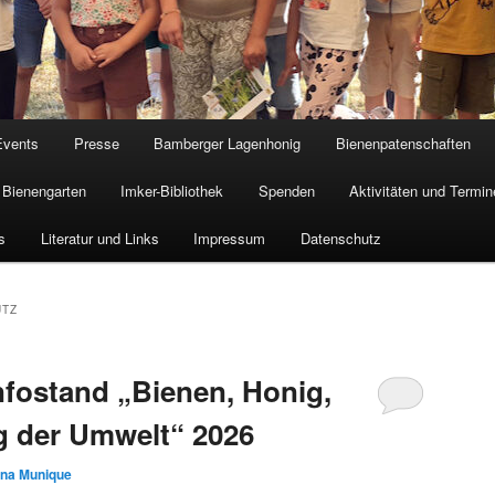
Events
Presse
Bamberger Lagenhonig
Bienenpatenschaften
Bienengarten
Imker-Bibliothek
Spenden
Aktivitäten und Termin
s
Literatur und Links
Impressum
Datenschutz
UTZ
Infostand „Bienen, Honig,
g der Umwelt“ 2026
ona Munique