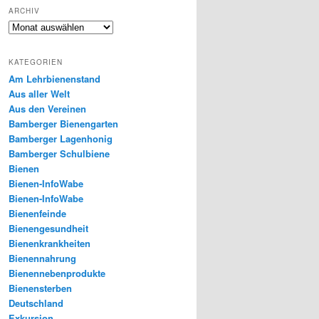
ARCHIV
Archiv
KATEGORIEN
Am Lehrbienenstand
Aus aller Welt
Aus den Vereinen
Bamberger Bienengarten
Bamberger Lagenhonig
Bamberger Schulbiene
Bienen
Bienen-InfoWabe
Bienen-InfoWabe
Bienenfeinde
Bienengesundheit
Bienenkrankheiten
Bienennahrung
Bienennebenprodukte
Bienensterben
Deutschland
Exkursion