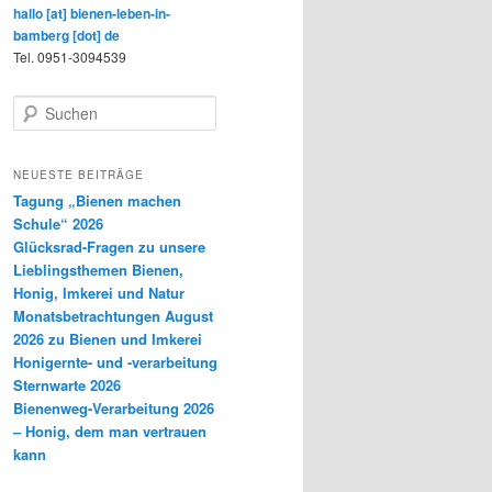
hallo [at] bienen-leben-in-
bamberg [dot] de
Tel. 0951-3094539
S
u
c
h
NEUESTE BEITRÄGE
e
Tagung „Bienen machen
n
Schule“ 2026
Glücksrad-Fragen zu unsere
Lieblingsthemen Bienen,
Honig, Imkerei und Natur
Monatsbetrachtungen August
2026 zu Bienen und Imkerei
Honigernte- und -verarbeitung
Sternwarte 2026
Bienenweg-Verarbeitung 2026
– Honig, dem man vertrauen
kann