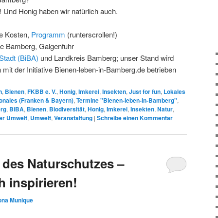
! Und Honig haben wir natürlich auch.
e Kosten,
Programm
(runterscrollen!)
se Bamberg, Galgenfuhr
Stadt (BiBA)
und Landkreis Bamberg; unser Stand wird
 mit der Initiative Bienen-leben-in-Bamberg.de betrieben
n
,
Bienen
,
FKBB e. V.
,
Honig
,
Imkerei
,
Insekten
,
Just for fun
,
Lokales
onales (Franken & Bayern)
,
Termine "Bienen-leben-in-Bamberg"
,
rg
,
BiBA
,
Bienen
,
Biodiversität
,
Honig
,
Imkerei
,
Insekten
,
Natur
,
er Umwelt
,
Umwelt
,
Veranstaltung
|
Schreibe einen Kommentar
g des Naturschutzes –
 inspirieren!
lona Munique