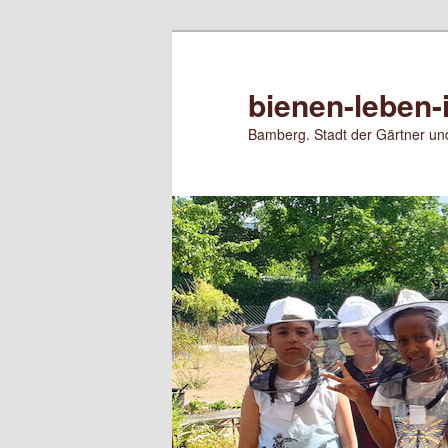
Zum
Zum
primären
sekundären
Inhalt
Inhalt
bienen-leben-
springen
springen
Bamberg. Stadt der Gärtner und