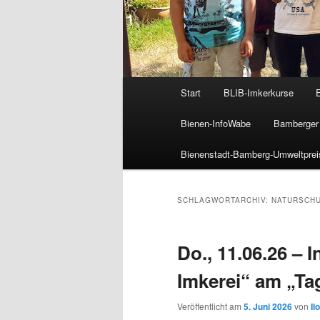
Hauptmenü
Start
BLIB-Imkerkurse
Bienen-InfoWabe
Bamberger 
Bienenstadt-Bamberg-Umweltprei
SCHLAGWORTARCHIV:
NATURSCH
Do., 11.06.26 – 
Imkerei“ am „Ta
Veröffentlicht am
5. Juni 2026
von
Il