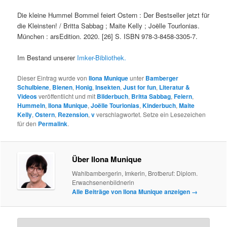
Die kleine Hummel Bommel feiert Ostern : Der Bestseller jetzt für
die Kleinsten! / Britta Sabbag ; Maite Kelly ; Joe͏̈lle Tourlonias.
München : arsEdition. 2020. [26] S. ISBN 978-3-8458-3305-7.
Im Bestand unserer
Imker-Bibliothek.
Dieser Eintrag wurde von
Ilona Munique
unter
Bamberger
Schulbiene
,
Bienen
,
Honig
,
Insekten
,
Just for fun
,
Literatur &
Videos
veröffentlicht und mit
Bilderbuch
,
Britta Sabbag
,
Feiern
,
Hummeln
,
Ilona Munique
,
Joëlle Tourlonias
,
Kinderbuch
,
Maite
Kelly
,
Ostern
,
Rezension
,
v
verschlagwortet. Setze ein Lesezeichen
für den
Permalink
.
Über Ilona Munique
Wahlbambergerin, Imkerin, Brotberuf: Diplom.
Erwachsenenbildnerin
Alle Beiträge von Ilona Munique anzeigen
→