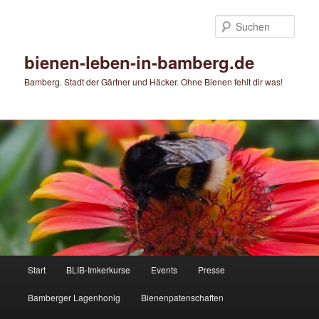
Zum
primären
Such
Inhalt
springen
bienen-leben-in-bamberg.de
Bamberg. Stadt der Gärtner und Häcker. Ohne Bienen fehlt dir was!
Hauptmenü
Start
BLIB-Imkerkurse
Events
Presse
Bamberger Lagenhonig
Bienenpatenschaften