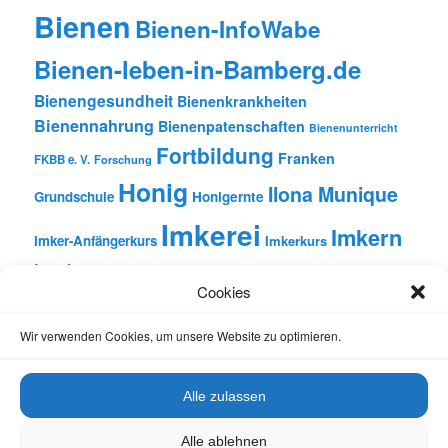
Bienen
Bienen-InfoWabe
Bienen-leben-in-Bamberg.de
Bienengesundheit
Bienenkrankheiten
Bienennahrung
Bienenpatenschaften
Bienenunterricht
Fortbildung
Franken
FKBB e. V.
Forschung
Honig
Ilona Munique
Grundschule
Honigernte
Imkerei
Imkern
Imker-Anfängerkurs
Imkerkurs
Insekten
Literatur
Lehrbienenstand
Jungimkerkurs
Cookies
Natur
Oberfranken
Monatsbetrachtungen
Pflanzen
Reinhold Burger
Rezension
Schulbienen-Unterricht
Wir verwenden Cookies, um unsere Website zu optimieren.
Unterricht
Schulunterricht
Trachtpflanzen
Vortrag
Wachs
Wildbienen
Varroabehandlung
Alle zulassen
Alle ablehnen