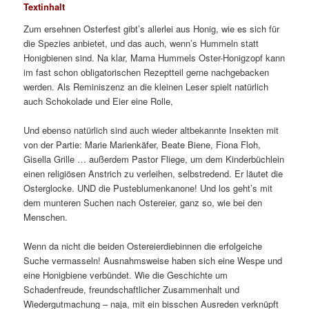
Textinhalt
Zum ersehnen Osterfest gibt’s allerlei aus Honig, wie es sich für
die Spezies anbietet, und das auch, wenn’s Hummeln statt
Honigbienen sind. Na klar, Mama Hummels Oster-Honigzopf kann
im fast schon obligatorischen Rezeptteil gerne nachgebacken
werden. Als Reminiszenz an die kleinen Leser spielt natürlich
auch Schokolade und Eier eine Rolle,
Und ebenso natürlich sind auch wieder altbekannte Insekten mit
von der Partie: Marie Marienkäfer, Beate Biene, Fiona Floh,
Gisella Grille … außerdem Pastor Fliege, um dem Kinderbüchlein
einen religiösen Anstrich zu verleihen, selbstredend. Er läutet die
Osterglocke. UND die Pusteblumenkanone! Und los geht’s mit
dem munteren Suchen nach Ostereier, ganz so, wie bei den
Menschen.
Wenn da nicht die beiden Ostereierdiebinnen die erfolgeiche
Suche vermasseln! Ausnahmsweise haben sich eine Wespe und
eine Honigbiene verbündet. Wie die Geschichte um
Schadenfreude, freundschaftlicher Zusammenhalt und
Wiedergutmachung – naja, mit ein bisschen Ausreden verknüpft