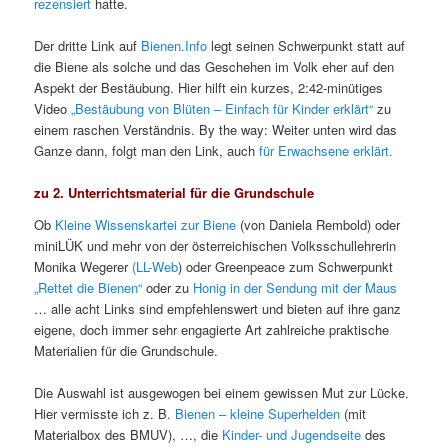
rezensiert
hatte.
Der dritte Link auf
Bienen.Info
legt seinen Schwerpunkt statt auf
die Biene als solche und das Geschehen im Volk eher auf den
Aspekt der Bestäubung. Hier hilft ein kurzes, 2:42-minütiges
Video
„Bestäubung von Blüten – Einfach für Kinder erklärt“
zu
einem raschen Verständnis. By the way: Weiter unten wird das
Ganze dann, folgt man den Link, auch
für Erwachsene erklärt.
zu 2. Unterrichtsmaterial für die Grundschule
Ob
Kleine Wissenskartei zur Biene
(von Daniela Rembold) oder
miniLÜK und mehr von der österreichischen Volksschullehrerin
Monika Wegerer
(LL-Web
) oder Greenpeace zum Schwerpunkt
„Rettet die Bienen“
oder zu
Honig in der Sendung mit der Maus
… alle acht Links sind empfehlenswert und bieten auf ihre ganz
eigene, doch immer sehr engagierte Art zahlreiche praktische
Materialien für die Grundschule.
Die Auswahl ist ausgewogen bei einem gewissen Mut zur Lücke.
Hier vermisste ich z. B.
Bienen – kleine Superhelden
(mit
Materialbox des BMUV), …, die
Kinder- und Jugendseite
des