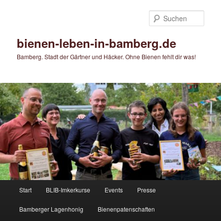
Zum
primären
Such
Inhalt
springen
bienen-leben-in-bamberg.de
Bamberg. Stadt der Gärtner und Häcker. Ohne Bienen fehlt dir was!
Hauptmenü
Start
BLIB-Imkerkurse
Events
Presse
Bamberger Lagenhonig
Bienenpatenschaften