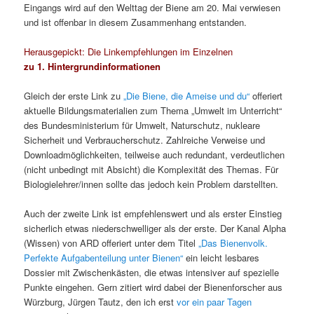
Eingangs wird auf den Welttag der Biene am 20. Mai verwiesen
und ist offenbar in diesem Zusammenhang entstanden.
Herausgepickt: Die Linkempfehlungen im Einzelnen
zu 1. Hintergrundinformationen
Gleich der erste Link zu
„Die Biene, die Ameise und du“
offeriert
aktuelle Bildungsmaterialien zum Thema „Umwelt im Unterricht“
des Bundesministerium für Umwelt, Naturschutz, nukleare
Sicherheit und Verbraucherschutz. Zahlreiche Verweise und
Downloadmöglichkeiten, teilweise auch redundant, verdeutlichen
(nicht unbedingt mit Absicht) die Komplexität des Themas. Für
Biologielehrer/innen sollte das jedoch kein Problem darstellten.
Auch der zweite Link ist empfehlenswert und als erster Einstieg
sicherlich etwas niederschwelliger als der erste. Der Kanal Alpha
(Wissen) von ARD offeriert unter dem Titel
„Das Bienenvolk.
Perfekte Aufgabenteilung unter Bienen“
ein leicht lesbares
Dossier mit Zwischenkästen, die etwas intensiver auf spezielle
Punkte eingehen. Gern zitiert wird dabei der Bienenforscher aus
Würzburg, Jürgen Tautz, den ich erst
vor ein paar Tagen