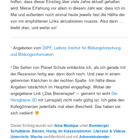
hoffen, dass dieser Einstieg über viele Jahre aktuell gehalten
wird. Meine Erfahrung vor allem in diesem Jahr war, dass ich im
Mai und außerdem noch einmal heute jeweils fast die Hälfte der
von mir empfohlenen Links aktualisieren musste. Also dann …
bleibt dran, und weiter so!
¹ Angeboten vom
DIPF, Leibniz-Institut für Bildungsforschung
und Bildungsinformation
² Die Seiten von Planet Schule entdeckte ich, als ich gerade mit
der Rezension fertig war, dann doch noch. Und zwar in einem
getrennten Kästchen in der rechten Spalte. Ich hätte diese
Angaben tatsächlich im Hauptteil eingepflegt. Wobei der
angegebene Link („Das Bienenspiel“ – gemeint ist wohl
Die
Honigbiene 3D
mit Lernspiel) nicht mehr gültig ist. Ich gebe den
Kolleg(innen)en jedenfalls mal eben Bescheid. Das haben sie
sich vedient!
Dieser Eintrag wurde von
Ilona Munique
unter
Bamberger
Schulbiene
,
Bienen
,
Honig
,
Im Klassenzimmer
,
Literatur & Videos
,
Unterricht
,
Wachs
veröffentlicht und mit
Adventskalender
,