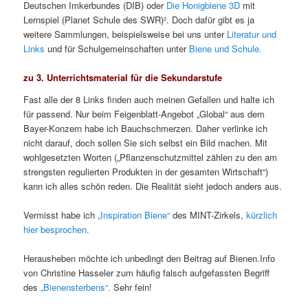
Deutschen Imkerbundes (DIB) oder
Die Honigbiene 3D
mit
Lernspiel (Planet Schule des SWR)². Doch dafür gibt es ja
weitere Sammlungen, beispielsweise bei uns unter
Literatur und
Links
und für Schulgemeinschaften unter
Biene und Schule.
zu 3. Unterrichtsmaterial für die Sekundarstufe
Fast alle der 8 Links finden auch meinen Gefallen und halte ich
für passend. Nur beim Feigenblatt-Angebot „Global“ aus dem
Bayer-Konzern habe ich Bauchschmerzen. Daher verlinke ich
nicht darauf, doch sollen Sie sich selbst ein Bild machen. Mit
wohlgesetzten Worten („Pflanzenschutzmittel zählen zu den am
strengsten regulierten Produkten in der gesamten Wirtschaft“)
kann ich alles schön reden. Die Realität sieht jedoch anders aus.
Vermisst habe ich
„Inspiration Biene“
des MINT-Zirkels,
kürzlich
hier besprochen.
Herausheben möchte ich unbedingt den Beitrag auf Bienen.Info
von Christine Hasseler zum häufig falsch aufgefassten Begriff
des
„Bienensterbens“.
Sehr fein!