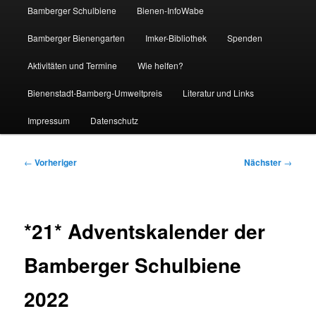
Bamberger Schulbiene
Bienen-InfoWabe
Bamberger Bienengarten
Imker-Bibliothek
Spenden
Aktivitäten und Termine
Wie helfen?
Bienenstadt-Bamberg-Umweltpreis
Literatur und Links
Impressum
Datenschutz
Beitragsnavigation
←
Vorheriger
Nächster
→
*21* Adventskalender der
Bamberger Schulbiene
2022