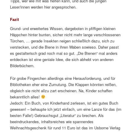
Tipps, wer wie mit was helfen kann, und auch die jungen
Leser/innen werden hier angesprochen.
Fazit
Grund- und erweitertes Wissen, dargeboten in pfiffigen kleinen
Häppchen hinter bunten, sicher nicht mehr lange verschlossenen
Türchen, … gerade Insekten neigen schließlich dazu, sich zu
verstecken, und die Biene in ihren Waben sowieso. Daher passt
es gestalterisch grad noch mal so gut. „Die Bienen“ mal anders
entdecken ist eine geniale Idee, die sich abhebt von anderen
Bilderbüchern.
Für grobe Fingerchen allerdings eine Herausforderung, und für
Bibliotheken eher eine Zumutung. Die Klappen könnten reißen,
obgleich sie nicht allzu zart erscheinen. Na, Kinder schaffen
bekanntlich alles!
Jedoch: Ein Buch, von Kinderhand zerlesen, ist ein gutes Buch
gewesen! – behaupte ich jetzt einfach, um eine Lanze für das (im
besten Falle!) Gebrauchsgut „Literatur“ zu brechen. Als
beeindruckendes, inhaltsreiches wie spannendes
Weihnachtsgeschenk für rund 11 Euro ist das im Usborne Verlag