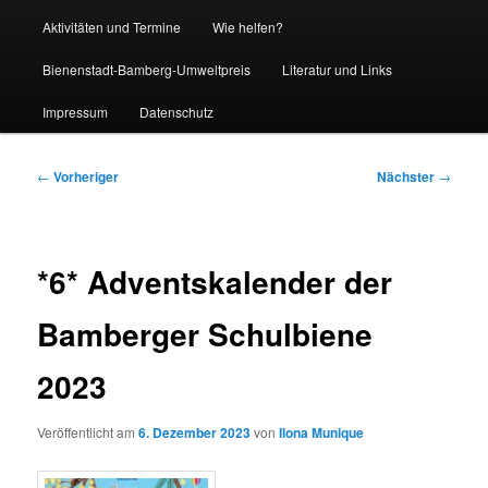
Aktivitäten und Termine
Wie helfen?
Bienenstadt-Bamberg-Umweltpreis
Literatur und Links
Impressum
Datenschutz
Beitragsnavigation
←
Vorheriger
Nächster
→
*6* Adventskalender der
Bamberger Schulbiene
2023
Veröffentlicht am
6. Dezember 2023
von
Ilona Munique