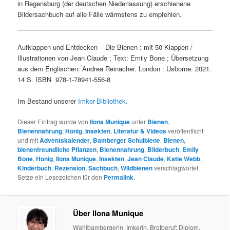
in Regensburg (der deutschen Niederlassung) erschienene
Bildersachbuch auf alle Fälle wärmstens zu empfehlen.
Aufklappen und Entdecken – Die Bienen : mit 50 Klappen /
Illustrationen von Jean Claude ; Text: Emily Bone ; Übersetzung
aus dem Englischen: Andrea Reinacher. London : Usborne. 2021.
14 S. ISBN 978-1-78941-556-8
Im Bestand unserer
Imker-Bibliothek.
Dieser Eintrag wurde von
Ilona Munique
unter
Bienen
,
Bienennahrung
,
Honig
,
Insekten
,
Literatur & Videos
veröffentlicht
und mit
Adventskalender
,
Bamberger Schulbiene
,
Bienen
,
bienenfreundliche Pflanzen
,
Bienennahrung
,
Bilderbuch
,
Emily
Bone
,
Honig
,
Ilona Munique
,
Insekten
,
Jean Claude
,
Katie Webb
,
Kinderbuch
,
Rezension
,
Sachbuch
,
Wildbienen
verschlagwortet.
Setze ein Lesezeichen für den
Permalink
.
Über Ilona Munique
Wahlbambergerin, Imkerin, Brotberuf: Diplom.