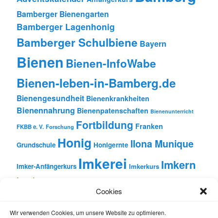
Bamberger Bienengarten
Bamberger Lagenhonig
Bamberger Schulbiene
Bayern
Bienen
Bienen-InfoWabe
Bienen-leben-in-Bamberg.de
Bienengesundheit
Bienenkrankheiten
Bienennahrung
Bienenpatenschaften
Bienenunterricht
Fortbildung
Franken
FKBB e. V.
Forschung
Honig
Ilona Munique
Grundschule
Honigernte
Imkerei
Imkern
Imker-Anfängerkurs
Imkerkurs
Insekten
Literatur
Lehrbienenstand
Jungimkerkurs
Cookies
Natur
Oberfranken
Monatsbetrachtungen
Pflanzen
Reinhold Burger
Rezension
Schulbienen-Unterricht
Wir verwenden Cookies, um unsere Website zu optimieren.