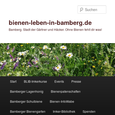
Zum
primären
Such
Inhalt
springen
bienen-leben-in-bamberg.de
Bamberg. Stadt der Gärtner und Häcker. Ohne Bienen fehlt dir was!
Hauptmenü
Start
BLIB-Imkerkurse
Events
Presse
Bamberger Lagenhonig
Bienenpatenschaften
Bamberger Schulbiene
Bienen-InfoWabe
Bamberger Bienengarten
Imker-Bibliothek
Spenden