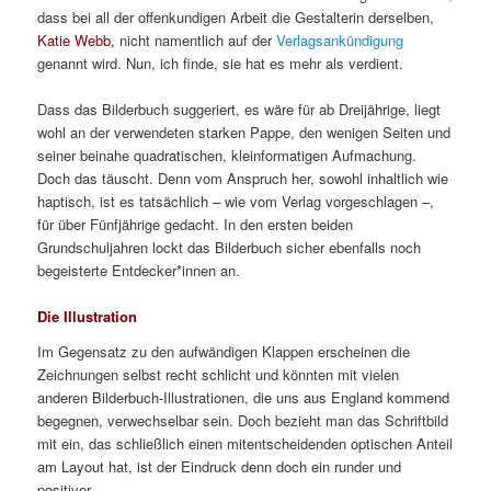
dass bei all der offenkundigen Arbeit die Gestalterin derselben,
Katie Webb,
nicht namentlich auf der
Verlagsankündigung
genannt wird. Nun, ich finde, sie hat es mehr als verdient.
Dass das Bilderbuch suggeriert, es wäre für ab Dreijährige, liegt
wohl an der verwendeten starken Pappe, den wenigen Seiten und
seiner beinahe quadratischen, kleinformatigen Aufmachung.
Doch das täuscht. Denn vom Anspruch her, sowohl inhaltlich wie
haptisch, ist es tatsächlich – wie vom Verlag vorgeschlagen –,
für über Fünfjährige gedacht. In den ersten beiden
Grundschuljahren lockt das Bilderbuch sicher ebenfalls noch
begeisterte Entdecker*innen an.
Die Illustration
Im Gegensatz zu den aufwändigen Klappen erscheinen die
Zeichnungen selbst recht schlicht und könnten mit vielen
anderen Bilderbuch-Illustrationen, die uns aus England kommend
begegnen, verwechselbar sein. Doch bezieht man das Schriftbild
mit ein, das schließlich einen mitentscheidenden optischen Anteil
am Layout hat, ist der Eindruck denn doch ein runder und
positiver.