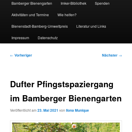
Bamberger Bienengarten
Imker-Bibliothek
Spenden
Aktivitäten und Termine
Wie helfen?
Bienenstadt-Bamberg-Umweltpreis
Literatur und Links
Impressum
Datenschutz
Beitragsnavigation
←
Vorheriger
Nächster
→
Dufter Pfingstspaziergang
im Bamberger Bienengarten
Veröffentlicht am
23. Mai 2021
von
Ilona Munique