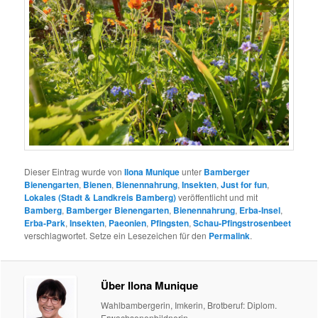
Dieser Eintrag wurde von
Ilona Munique
unter
Bamberger
Bienengarten
,
Bienen
,
Bienennahrung
,
Insekten
,
Just for fun
,
Lokales (Stadt & Landkreis Bamberg)
veröffentlicht und mit
Bamberg
,
Bamberger Bienengarten
,
Bienennahrung
,
Erba-Insel
,
Erba-Park
,
Insekten
,
Paeonien
,
Pfingsten
,
Schau-Pfingstrosenbeet
verschlagwortet. Setze ein Lesezeichen für den
Permalink
.
Über Ilona Munique
Wahlbambergerin, Imkerin, Brotberuf: Diplom.
Erwachsenenbildnerin