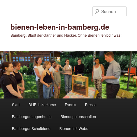
Zum
primären
Such
Inhalt
springen
bienen-leben-in-bamberg.de
Bamberg. Stadt der Gärtner und Häcker. Ohne Bienen fehlt dir was!
Hauptmenü
Start
BLIB-Imkerkurse
Events
Presse
Bamberger Lagenhonig
Bienenpatenschaften
Bamberger Schulbiene
Bienen-InfoWabe