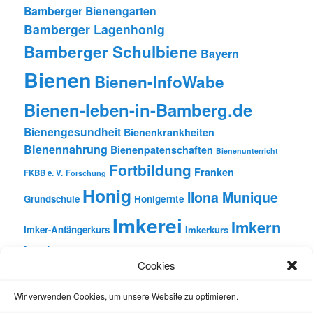
Bamberger Bienengarten
Bamberger Lagenhonig
Bamberger Schulbiene
Bayern
Bienen
Bienen-InfoWabe
Bienen-leben-in-Bamberg.de
Bienengesundheit
Bienenkrankheiten
Bienennahrung
Bienenpatenschaften
Bienenunterricht
Fortbildung
Franken
FKBB e. V.
Forschung
Honig
Ilona Munique
Grundschule
Honigernte
Imkerei
Imkern
Imker-Anfängerkurs
Imkerkurs
Insekten
Literatur
Lehrbienenstand
Jungimkerkurs
Cookies
Natur
Oberfranken
Monatsbetrachtungen
Pflanzen
Reinhold Burger
Rezension
Schulbienen-Unterricht
Wir verwenden Cookies, um unsere Website zu optimieren.
Unterricht
Schulunterricht
Trachtpflanzen