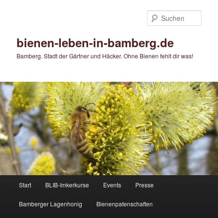
Zum
primären
Such
Inhalt
springen
bienen-leben-in-bamberg.de
Bamberg. Stadt der Gärtner und Häcker. Ohne Bienen fehlt dir was!
Hauptmenü
Start
BLIB-Imkerkurse
Events
Presse
Bamberger Lagenhonig
Bienenpatenschaften