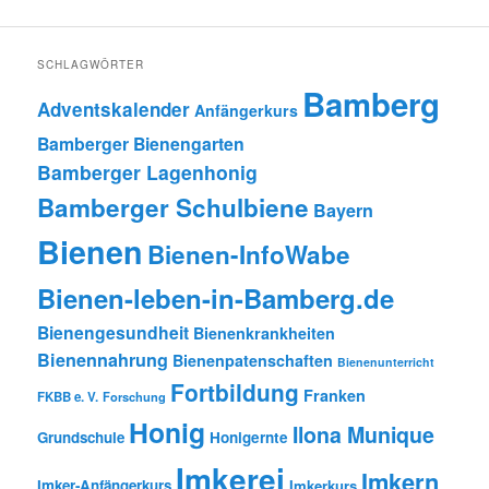
SCHLAGWÖRTER
Bamberg
Adventskalender
Anfängerkurs
Bamberger Bienengarten
Bamberger Lagenhonig
Bamberger Schulbiene
Bayern
Bienen
Bienen-InfoWabe
Bienen-leben-in-Bamberg.de
Bienengesundheit
Bienenkrankheiten
Bienennahrung
Bienenpatenschaften
Bienenunterricht
Fortbildung
Franken
FKBB e. V.
Forschung
Honig
Ilona Munique
Grundschule
Honigernte
Imkerei
Imkern
Imker-Anfängerkurs
Imkerkurs