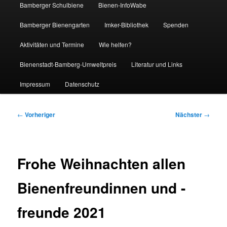
Bamberger Schulbiene
Bienen-InfoWabe
Bamberger Bienengarten
Imker-Bibliothek
Spenden
Aktivitäten und Termine
Wie helfen?
Bienenstadt-Bamberg-Umweltpreis
Literatur und Links
Impressum
Datenschutz
Beitragsnavigation
←
Vorheriger
Nächster
→
Frohe Weihnachten allen
Bienenfreundinnen und -
freunde 2021