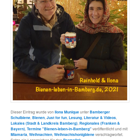
Dieser Eintrag wurde von
Ilona Munique
unter
Bamberger
Schulbiene
,
Bienen
,
Just for fun
,
Lesung
,
Literatur & Videos
,
Lokales (Stadt & Landkreis Bamberg)
,
Regionales (Franken &
Bayern)
,
Termine "Bienen-leben-in-Bamberg"
veröffentlicht und mit
Miamaria
,
Weihnachten
,
Weihnachtshonigbiene
verschlagwortet.
Setze ein Lesezeichen für den
.