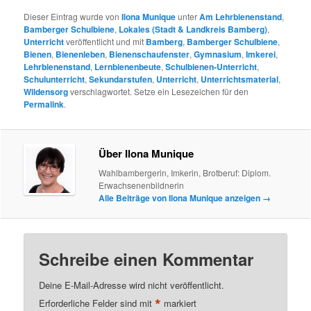
Dieser Eintrag wurde von
Ilona Munique
unter
Am Lehrbienenstand
,
Bamberger Schulbiene
,
Lokales (Stadt & Landkreis Bamberg)
,
Unterricht
veröffentlicht und mit
Bamberg
,
Bamberger Schulbiene
,
Bienen
,
Bienenleben
,
Bienenschaufenster
,
Gymnasium
,
Imkerei
,
Lehrbienenstand
,
Lernbienenbeute
,
Schulbienen-Unterricht
,
Schulunterricht
,
Sekundarstufen
,
Unterricht
,
Unterrichtsmaterial
,
Wildensorg
verschlagwortet. Setze ein Lesezeichen für den
Permalink
.
Über Ilona Munique
Wahlbambergerin, Imkerin, Brotberuf: Diplom.
Erwachsenenbildnerin
Alle Beiträge von Ilona Munique anzeigen
→
Schreibe einen Kommentar
Deine E-Mail-Adresse wird nicht veröffentlicht.
*
Erforderliche Felder sind mit
markiert