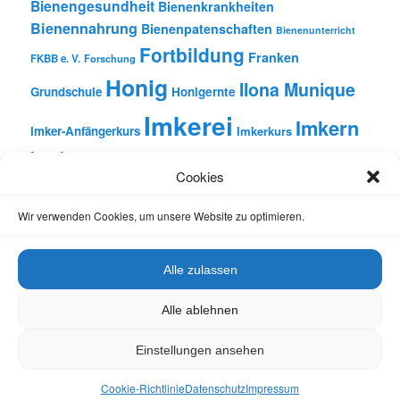
Bienengesundheit
Bienenkrankheiten
Bienennahrung
Bienenpatenschaften
Bienenunterricht
Fortbildung
Franken
FKBB e. V.
Forschung
Honig
Ilona Munique
Grundschule
Honigernte
Imkerei
Imkern
Imker-Anfängerkurs
Imkerkurs
Insekten
Literatur
Lehrbienenstand
Jungimkerkurs
Cookies
Natur
Oberfranken
Monatsbetrachtungen
Pflanzen
Reinhold Burger
Rezension
Schulbienen-Unterricht
Wir verwenden Cookies, um unsere Website zu optimieren.
Unterricht
Schulunterricht
Trachtpflanzen
Vortrag
Wachs
Wildbienen
Varroabehandlung
Alle zulassen
Alle ablehnen
Einstellungen ansehen
Datenschutz
Stolz präsentiert von WordPress
Cookie-Richtlinie
Datenschutz
Impressum