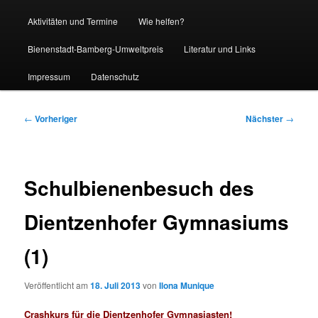
Aktivitäten und Termine
Wie helfen?
Bienenstadt-Bamberg-Umweltpreis
Literatur und Links
Impressum
Datenschutz
Beitragsnavigation
←
Vorheriger
Nächster
→
Schulbienenbesuch des
Dientzenhofer Gymnasiums
(1)
Veröffentlicht am
18. Juli 2013
von
Ilona Munique
Crashkurs für die Dientzenhofer Gymnasiasten!