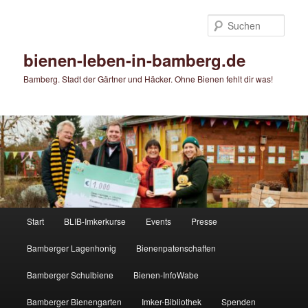
Zum
primären
Such
Inhalt
springen
bienen-leben-in-bamberg.de
Bamberg. Stadt der Gärtner und Häcker. Ohne Bienen fehlt dir was!
Hauptmenü
Start
BLIB-Imkerkurse
Events
Presse
Bamberger Lagenhonig
Bienenpatenschaften
Bamberger Schulbiene
Bienen-InfoWabe
Bamberger Bienengarten
Imker-Bibliothek
Spenden