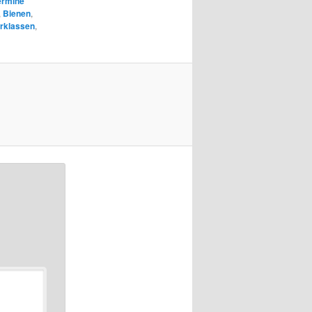
ermine
,
Bienen
,
urklassen
,