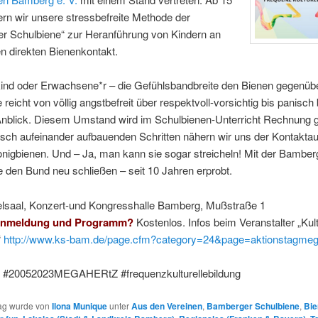
ern wir unsere stressbefreite Methode der
r Schulbiene“ zur Heranführung von Kindern an
en direkten Bienenkontakt.
ind oder Erwachsene*r – die Gefühlsbandbreite den Bienen gegenübe
 reicht von völlig angstbefreit über respektvoll-vorsichtig bis panisch
Anblick. Diesem Umstand wird im Schulbienen-Unterricht Rechnung g
isch aufeinander aufbauenden Schritten nähern wir uns der Kontakt
nigbienen. Und – Ja, man kann sie sogar streicheln! Mit der Bamber
 den Bund neu schließen – seit 10 Jahren erprobt.
lsaal, Konzert-und Kongresshalle Bamberg, Mußstraße 1
Anmeldung und Programm?
Kostenlos. Infos beim Veranstalter „Kul
“
http://www.ks-bam.de/page.cfm?category=24&page=aktionstagmeg
#20052023MEGAHERtZ #frequenzkulturellebildung
rag wurde von
Ilona Munique
unter
Aus den Vereinen
,
Bamberger Schulbiene
,
Bie