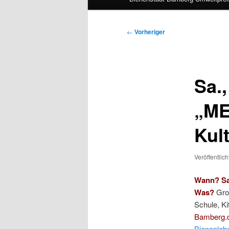
Beitragsnavigation
←
Vorheriger
Sa.,
„ME
Kul
Veröffentlic
Wann? Sa.
Was?
Gro
Schule, Ki
Bamberg.
Bienenleb