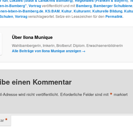
r fun
,
Lokales (Stadt & Landkreis Bamberg)
,
Regionales (Franken & Bayern)
,
T
ben-in-Bamberg"
,
Vortrag
veröffentlicht und mit
Bamberg
,
Bamberger Schulbiene
Bienen-leben-in-Bamberg.de
,
KS:BAM
,
Kultur
,
Kulturamt
,
Kulturelle Bildung
,
Kult
Schulen
,
Vortrag
verschlagwortet. Setze ein Lesezeichen für den
Permalink
.
Über Ilona Munique
Wahlbambergerin, Imkerin, Brotberuf: Diplom. Erwachsenenbildnerin
Alle Beiträge von Ilona Munique anzeigen
→
ibe einen Kommentar
*
l-Adresse wird nicht veröffentlicht.
Erforderliche Felder sind mit
markiert
*
ar