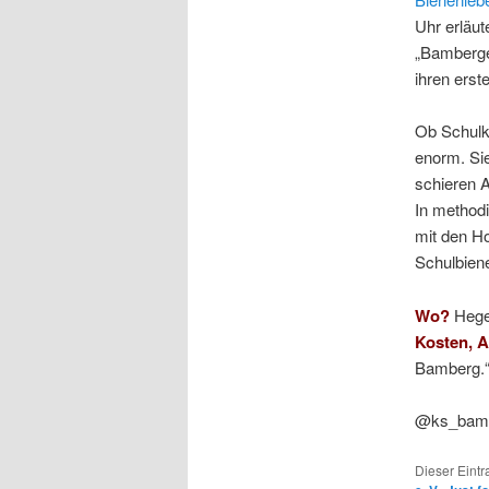
Uhr erläut
„Bamberge
ihren erst
Ob Schulk
enorm. Sie
schieren 
In method
mit den Ho
Schulbiene
Wo?
Hege
Kosten, 
Bamberg.
@ks_bam 
Dieser Eint