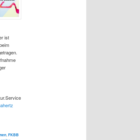
r ist
 beim
etragen.
aufnahme
ger
tur.Service
ahertz
nen
,
FKBB