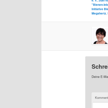
e. V.
,
Just fo
"Bienen-le
Initiative 
Megahertz
,
Schre
Deine E-Mai
Komment