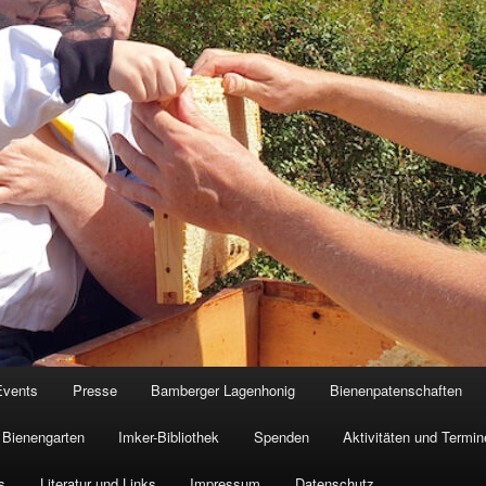
Events
Presse
Bamberger Lagenhonig
Bienenpatenschaften
Bienengarten
Imker-Bibliothek
Spenden
Aktivitäten und Termin
s
Literatur und Links
Impressum
Datenschutz