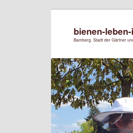
Zum
primären
Inhalt
bienen-leben-
springen
Bamberg. Stadt der Gärtner und