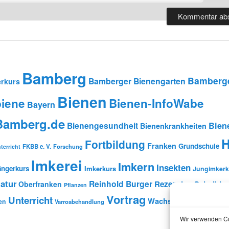
Bamberg
Bamberge
Bamberger Bienengarten
rkurs
Bienen
iene
Bienen-InfoWabe
Bayern
-Bamberg.de
Bienengesundheit
Bien
Bienenkrankheiten
H
Fortbildung
Franken
Grundschule
FKBB e. V.
Forschung
terricht
Imkerei
Imkern
Insekten
ängerkurs
Imkerkurs
Jungimkerk
atur
Reinhold Burger
Rezension
Schulbien
Oberfranken
Pflanzen
Vortrag
Unterricht
Wachs
en
Wildbienen
Varroabehandlung
Wir verwenden Co