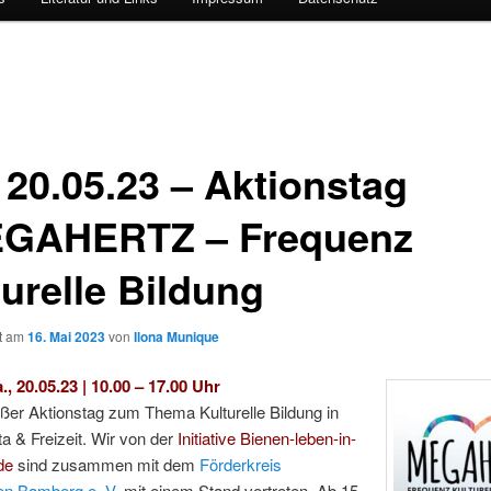
 20.05.23 – Aktionstag
GAHERTZ – Frequenz
turelle Bildung
ht am
16. Mai 2023
von
Ilona Munique
, 20.05.23 | 10.00 – 17.00 Uhr
ßer Aktionstag zum Thema Kulturelle Bildung in
ta & Freizeit. Wir von der
Initiative Bienen-leben-in-
de
sind zusammen mit dem
Förderkreis
en Bamberg e. V.
mit einem Stand vertreten. Ab 15