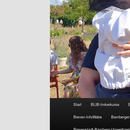
Hauptmenü
Start
BLIB-Imkerkurse
Bienen-InfoWabe
Bamberger 
Bienenstadt-Bamberg-Umweltprei