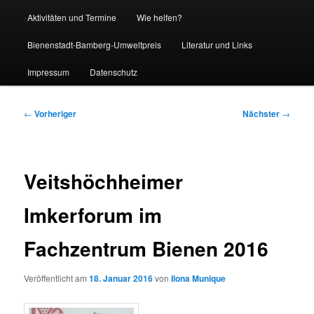
Aktivitäten und Termine
Wie helfen?
Bienenstadt-Bamberg-Umweltpreis
Literatur und Links
Impressum
Datenschutz
Beitragsnavigation
←
Vorheriger
Nächster
→
Veitshöchheimer
Imkerforum im
Fachzentrum Bienen 2016
Veröffentlicht am
18. Januar 2016
von
Ilona Munique