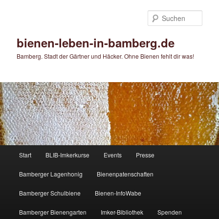
Zum
primären
Such
Inhalt
springen
bienen-leben-in-bamberg.de
Bamberg. Stadt der Gärtner und Häcker. Ohne Bienen fehlt dir was!
Hauptmenü
Start
BLIB-Imkerkurse
Events
Presse
Bamberger Lagenhonig
Bienenpatenschaften
Bamberger Schulbiene
Bienen-InfoWabe
Bamberger Bienengarten
Imker-Bibliothek
Spenden