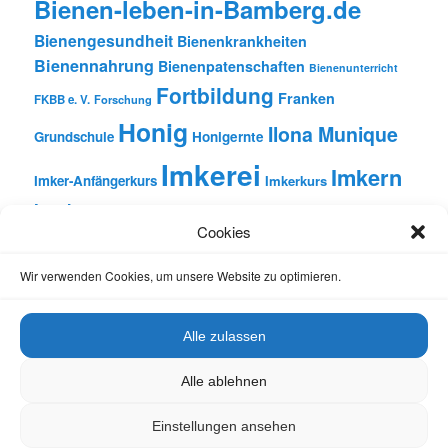
Bienen-leben-in-Bamberg.de
Bienengesundheit
Bienenkrankheiten
Bienennahrung
Bienenpatenschaften
Bienenunterricht
Fortbildung
Franken
FKBB e. V.
Forschung
Honig
Ilona Munique
Grundschule
Honigernte
Imkerei
Imkern
Imker-Anfängerkurs
Imkerkurs
Insekten
Literatur
Lehrbienenstand
Jungimkerkurs
Cookies
Natur
Oberfranken
Monatsbetrachtungen
Pflanzen
Reinhold Burger
Rezension
Schulbienen-Unterricht
Wir verwenden Cookies, um unsere Website zu optimieren.
Unterricht
Schulunterricht
Trachtpflanzen
Vortrag
Wachs
Wildbienen
Varroabehandlung
Alle zulassen
Alle ablehnen
Einstellungen ansehen
Datenschutz
Stolz präsentiert von WordPress