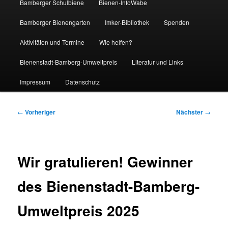
Bamberger Schulbiene
Bienen-InfoWabe
Bamberger Bienengarten
Imker-Bibliothek
Spenden
Aktivitäten und Termine
Wie helfen?
Bienenstadt-Bamberg-Umweltpreis
Literatur und Links
Impressum
Datenschutz
Beitragsnavigation
←
Vorheriger
Nächster
→
Wir gratulieren! Gewinner
des Bienenstadt-Bamberg-
Umweltpreis 2025