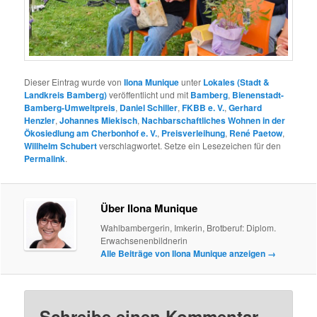
Dieser Eintrag wurde von
Ilona Munique
unter
Lokales (Stadt &
Landkreis Bamberg)
veröffentlicht und mit
Bamberg
,
Bienenstadt-
Bamberg-Umweltpreis
,
Daniel Schiller
,
FKBB e. V.
,
Gerhard
Henzler
,
Johannes Miekisch
,
Nachbarschaftliches Wohnen in der
Ökosiedlung am Cherbonhof e. V.
,
Preisverleihung
,
René Paetow
,
Willhelm Schubert
verschlagwortet. Setze ein Lesezeichen für den
Permalink
.
Über Ilona Munique
Wahlbambergerin, Imkerin, Brotberuf: Diplom.
Erwachsenenbildnerin
Alle Beiträge von Ilona Munique anzeigen
→
Schreibe einen Kommentar