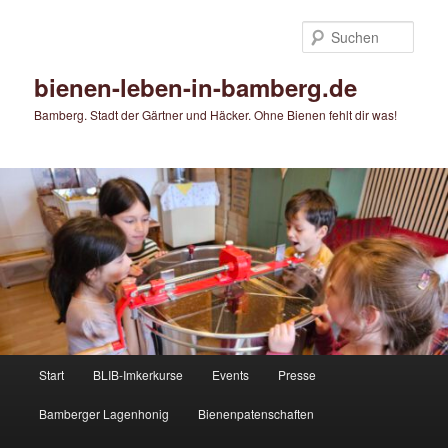
Zum
primären
Such
Inhalt
springen
bienen-leben-in-bamberg.de
Bamberg. Stadt der Gärtner und Häcker. Ohne Bienen fehlt dir was!
Hauptmenü
Start
BLIB-Imkerkurse
Events
Presse
Bamberger Lagenhonig
Bienenpatenschaften