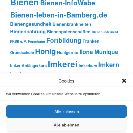
Bienen
Bienen-InfoWabe
Bienen-leben-in-Bamberg.de
Bienengesundheit
Bienenkrankheiten
Bienennahrung
Bienenpatenschaften
Bienenunterricht
Fortbildung
Franken
FKBB e. V.
Forschung
Honig
Ilona Munique
Grundschule
Honigernte
Imkerei
Imkern
Imker-Anfängerkurs
Imkerkurs
Insekten
Literatur
Lehrbienenstand
Jungimkerkurs
Cookies
Natur
Oberfranken
Monatsbetrachtungen
Pflanzen
Reinhold Burger
Rezension
Schulbienen-Unterricht
Wir verwenden Cookies, um unsere Website zu optimieren.
Unterricht
Schulunterricht
Trachtpflanzen
Vortrag
Wachs
Wildbienen
Varroabehandlung
Alle zulassen
Alle ablehnen