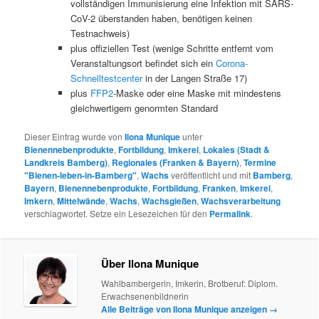
vollständigen Immunisierung eine Infektion mit SARS-
CoV-2 überstanden haben, benötigen keinen
Testnachweis)
plus offiziellen Test (wenige Schritte entfernt vom
Veranstaltungsort befindet sich ein
Corona-
Schnelltestcenter
in der Langen Straße 17)
plus
FFP2
-Maske oder eine Maske mit mindestens
gleichwertigem genormten Standard
Dieser Eintrag wurde von
Ilona Munique
unter
Bienennebenprodukte
,
Fortbildung
,
Imkerei
,
Lokales (Stadt &
Landkreis Bamberg)
,
Regionales (Franken & Bayern)
,
Termine
"Bienen-leben-in-Bamberg"
,
Wachs
veröffentlicht und mit
Bamberg
,
Bayern
,
Bienennebenprodukte
,
Fortbildung
,
Franken
,
Imkerei
,
Imkern
,
Mittelwände
,
Wachs
,
Wachsgießen
,
Wachsverarbeitung
verschlagwortet. Setze ein Lesezeichen für den
Permalink
.
Über Ilona Munique
Wahlbambergerin, Imkerin, Brotberuf: Diplom.
Erwachsenenbildnerin
Alle Beiträge von Ilona Munique anzeigen
→