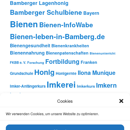
Bamberger Lagenhonig
Bamberger Schulbiene
Bayern
Bienen
Bienen-InfoWabe
Bienen-leben-in-Bamberg.de
Bienengesundheit
Bienenkrankheiten
Bienennahrung
Bienenpatenschaften
Bienenunterricht
Fortbildung
Franken
FKBB e. V.
Forschung
Honig
Ilona Munique
Grundschule
Honigernte
Imkerei
Imkern
Imker-Anfängerkurs
Imkerkurs
Insekten
Literatur
Lehrbienenstand
Jungimkerkurs
Cookies
Natur
Oberfranken
Monatsbetrachtungen
Pflanzen
Reinhold Burger
Rezension
Schulbienen-Unterricht
Wir verwenden Cookies, um unsere Website zu optimieren.
Unterricht
Schulunterricht
Trachtpflanzen
Vortrag
Wachs
Wildbienen
Varroabehandlung