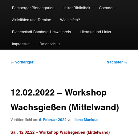
Bamberger Bienengarten
Imker-Bibliothek
Spenden
Aktivitäten und Termine
Wie helfen?
Bienenstadt-Bamberg-Umweltpreis
Literatur und Links
Impressum
Datenschutz
Beitragsnavigation
←
Vorheriger
Nächster
→
12.02.2022 – Workshop
Wachsgießen (Mittelwand)
Veröffentlicht am
6. Februar 2022
von
Ilona Munique
Sa., 12.02.22 – Workshop Wachsgießen (Mittelwand)