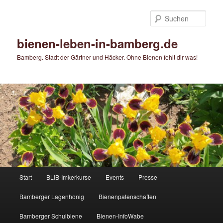
Zum
primären
Such
Inhalt
springen
bienen-leben-in-bamberg.de
Bamberg. Stadt der Gärtner und Häcker. Ohne Bienen fehlt dir was!
Hauptmenü
Start
BLIB-Imkerkurse
Events
Presse
Bamberger Lagenhonig
Bienenpatenschaften
Bamberger Schulbiene
Bienen-InfoWabe