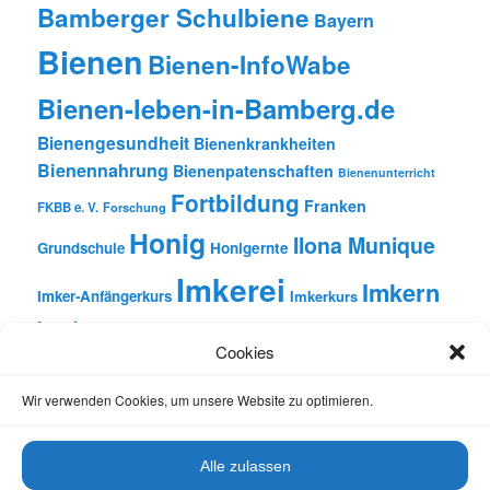
Bamberger Schulbiene
Bayern
Bienen
Bienen-InfoWabe
Bienen-leben-in-Bamberg.de
Bienengesundheit
Bienenkrankheiten
Bienennahrung
Bienenpatenschaften
Bienenunterricht
Fortbildung
Franken
FKBB e. V.
Forschung
Honig
Ilona Munique
Grundschule
Honigernte
Imkerei
Imkern
Imker-Anfängerkurs
Imkerkurs
Insekten
Literatur
Lehrbienenstand
Jungimkerkurs
Cookies
Natur
Oberfranken
Monatsbetrachtungen
Pflanzen
Reinhold Burger
Rezension
Schulbienen-Unterricht
Wir verwenden Cookies, um unsere Website zu optimieren.
Unterricht
Schulunterricht
Trachtpflanzen
Vortrag
Wachs
Wildbienen
Varroabehandlung
Alle zulassen