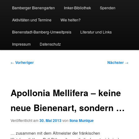
Bamberger Bienengarten
Imker-Bibliothek
Spenden
Aktivitäten und Termine
Wie helfen?
Bienenstadt-Bamberg-Umweltpreis
Literatur und Links
Impressum
Datenschutz
Beitragsnavigation
←
Vorheriger
Nächster
→
Apollonia Mellifera – keine
neue Bienenart, sondern …
Veröffentlicht am
30. Mai 2013
von
Ilona Munique
… zusammen mit dem Altmeister der fränkischen