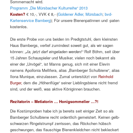
Sommernacht wird.
Programm „Die Mürsbacher Kulturreihe“ 2013
Kosten?
€ 10,-, VVK € 8,- (
Goldener Adler, Mürsbach
;
bvd-
Kartenservice Bamberg
); Für unsere Bienenpatinnen und -paten
kostenlos.
Die erste Probe von uns beiden im Predigtstuhl, dem kleinsten
Haus Bambergs, verlief zumindest soweit gut, als wir sagen
können:
„Ja, jetzt darf eingeladen werden!“
Rolf Böhm, seit über
15 Jahren Schauspieler und Musiker, vielen noch bekannt als
einer der „Urvögel“, ist Manns genug, sich mit einer Elevin
namens Apollonia Mellifera, alias „Bamberger Schulbiene“, alias
Ilona Munique, einzulassen. Zumal unterstützt von
Reinhold
Burger,
dem die „Höhenflüge“ seiner Lieblingsbiene nicht fremd
sind, und der weiß, was aktive Königinnen brauchen.
Rezitatorin – Metiatorin … Honigsommelier …?!
Die Kostümproben habe ich ja bereits seit einiger Zeit so als
Bamberger Schulbiene recht ordentlich gemeistert. Keinen gelb-
schwarzen Ringelstrumpf zerrissen, das Röckchen hübsch
geschwungen, das flauschige Bienenkleidchen nicht bekleckert