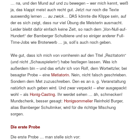
… na, und den Mund auf und zu bewegen – wer mich kennt, weiß
ja, das klappt meist auch recht gut. Jetzt nur noch die Texte
auswendig lernen …
au zwick…
DAS könnte die Klippe sein, auf
der es sich zeigt, dass nur viel Übung die Meisterin ausmacht.
Leider bleibt dafür einfach keine Zeit, so nach dem „Von-Null-auf-
Hundert“ der Bamberger Schulbiene und so einiger anderer Full-
Time-Jobs wie Broterwerb … ja, soll’s auch noch geben.
Wie gut, dass ich mich von vornherein auf den Titel „Rezitatorin“
(und nicht „Schauspielerin“) habe festlegen lassen. Was ich
außerdem bin – und das erfuhr ich von Rolf, dem Wortwitzler, bei
besagter Probe – eine
Metiatorin.
Nein, nicht falsch geschrieben.
Sondern dem Met zuzuschreiben. Den es an o. g. Veranstaltung
natürlich auch geben wird. Und zwar verpackt – eher ausgepackt
wohl – als
Honig-Casting.
Ihr werdet sehen … äh, schmecken!
Mundschenk, besser gesagt:
Honigsommelier
Reinhold Burger,
alias Bamberger Schulimker, wird für die richtige Mischung
sorgen.
Die erste Probe
Die erste Probe … man stelle sich vor: