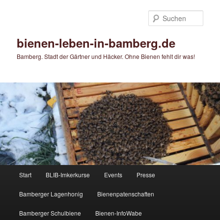
Zum
primären
Such
Inhalt
springen
bienen-leben-in-bamberg.de
Bamberg. Stadt der Gärtner und Häcker. Ohne Bienen fehlt dir was!
Hauptmenü
Start
BLIB-Imkerkurse
Events
Presse
Bamberger Lagenhonig
Bienenpatenschaften
Bamberger Schulbiene
Bienen-InfoWabe