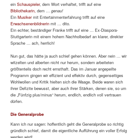
ein
Schauspieler
, dem Wort verhaftet, trifft auf eine
Bibliothekarin,
dem …
genau!
Ein
Musiker
mit Entertainmenterfahrung trifft auf eine
Erwachsenenbildnerin
mit … dito.
Ein echter, beständiger Franke trifft auf eine … Ex-Diaspora-
Stuttgarterin mit einem hohem Nachholbedarf an klarer, direkter
Sprache … ach, herrlich!
Nun gut, das hätte ja auch schief gehen können. Aber nein … wir
witzelten und alberten nicht nur herum, sondern arbeiteten
größtenteils doch recht ernsthaft. Das im Januar angepeilte
Programm gingen wir effizient und effektiv durch, gegenseitiges
Wohlwollen und Kritik hielten sich die Waage. Beide waren sich
ihrer Defizite bewusst, aber auch ihrer Stärken, denen sie, so um
die „Fünfzig plus/minus“ herum, endlich, endlich voll vertrauen
dürfen.
Die Generalprobe
Kann ich nur sagen: hoffentlich geht die Generalprobe so richtig
gründlich schief, damit die eigentliche Aufführung ein voller Erfolg
werden wird!