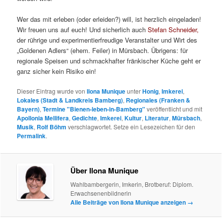
Wer das mit erleben (oder erleiden?) will, ist herzlich eingeladen!
Wir freuen uns auf euch! Und sicherlich auch
Stefan Schneider,
der rührige und experimentierfreudige Veranstalter und Wirt des
„Goldenen Adlers“ (ehem. Feiler) in Mürsbach. Übrigens: für
regionale Speisen und schmackhafter fränkischer Küche geht er
ganz sicher kein Risiko ein!
Dieser Eintrag wurde von
Ilona Munique
unter
Honig
,
Imkerei
,
Lokales (Stadt & Landkreis Bamberg)
,
Regionales (Franken &
Bayern)
,
Termine "Bienen-leben-in-Bamberg"
veröffentlicht und mit
Apollonia Mellifera
,
Gedichte
,
Imkerei
,
Kultur
,
Literatur
,
Mürsbach
,
Musik
,
Rolf Böhm
verschlagwortet. Setze ein Lesezeichen für den
Permalink
.
Über Ilona Munique
Wahlbambergerin, Imkerin, Brotberuf: Diplom.
Erwachsenenbildnerin
Alle Beiträge von Ilona Munique anzeigen
→