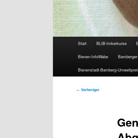
Hauptmenü
Start
BLIB-Imkerkurse
Bienen-InfoWabe
Bamberger 
Bienenstadt-Bamberg-Umweltprei
Beitragsnavigation
←
Vorheriger
Gen
Abg