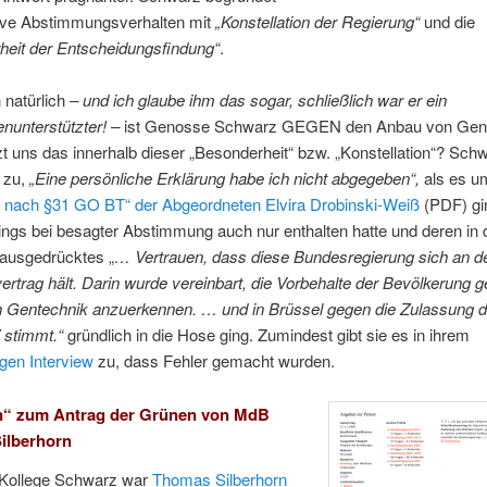
ive Abstimmungsverhalten mit
„Konstellation der Regierung“
und die
heit der Entscheidungsfindung“
.
 natürlich
– und ich glaube ihm das sogar, schließlich war er ein
nunterstützter! –
ist Genosse Schwarz GEGEN den Anbau von Gen
t uns das innerhalb dieser „Besonderheit“ bzw. „Konstellation“? Schw
 zu,
„Eine persönliche Erklärung habe ich nicht abgegeben“,
als es u
g nach §31 GO BT“ der Abgeordneten Elvira Drobinski-Weiß
(PDF) gi
dings bei besagter Abstimmung auch nur enthalten hatte und deren in 
 ausgedrücktes „
… Vertrauen, dass diese Bundesregierung sich an d
vertrag hält. Darin wurde vereinbart, die Vorbehalte der Bevölkerung g
en Gentechnik anzuerkennen. … und in Brüssel gegen die Zulassung
 stimmt.“
gründlich in die Hose ging. Zumindest gibt sie es in ihrem
gen Interview
zu, dass Fehler gemacht wurden.
n“ zum Antrag der Grünen von MdB
ilberhorn
s Kollege Schwarz war
Thomas Silberhorn