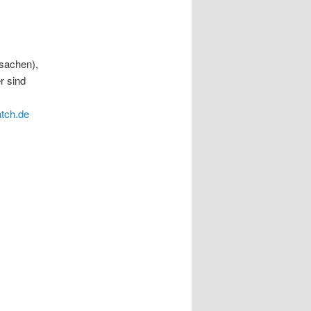
rsachen),
r sind
tch.de