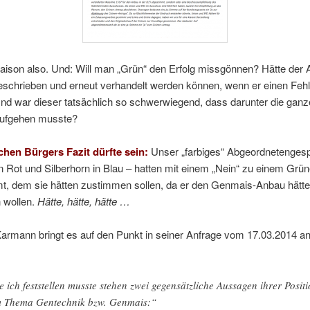
raison also. Und: Will man „Grün“ den Erfolg missgönnen? Hätte der 
eschrieben und erneut verhandelt werden können, wenn er einen Fehl
Und war dieser tatsächlich so schwerwiegend, dass darunter die ganz
ufgehen musste?
chen Bürgers Fazit dürfte sein:
Unser „farbiges“ Abgeordnetenges
 Rot und Silberhorn in Blau – hatten mit einem „Nein“ zu einem Grü
t, dem sie hätten zustimmen sollen, da er den Genmais-Anbau hätte
 wollen.
Hätte, hätte, hätte …
Karmann bringt es auf den Punkt in seiner Anfrage vom 17.03.2014 a
e ich feststellen musste stehen zwei gegensätzliche Aussagen ihrer Posit
 Thema Gentechnik bzw. Genmais:“