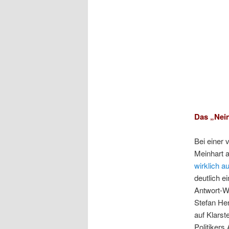
Das „Nei
Bei einer
Meinhart 
wirklich 
deutlich e
Antwort-Wo
Stefan Her
auf Klarst
Politikers