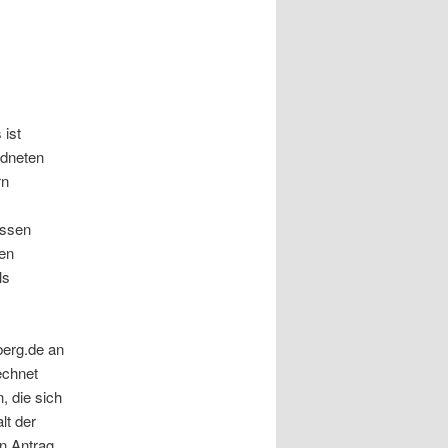
 ist
dneten
rn
issen
den
ls
berg.de an
echnet
, die sich
lt der
n Antrag