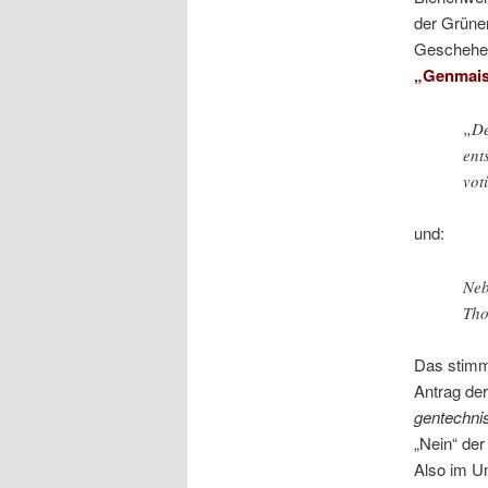
der Grünen
Geschehen
„Genmais
„De
ent
vot
und:
Neb
Tho
Das stimmt
Antrag de
gentechnis
„Nein“ de
Also im U