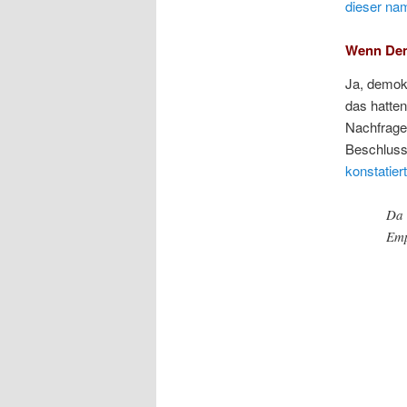
dieser na
Wenn Demo
Ja, demokr
das hatten
Nachfrage
Beschluss
konstatier
Da 
Emp