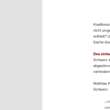
Koalitions
nicht umg
enthielt? 
Sache dra
Des einfa
Schwarz in
abgestimm
verhindern
Matthias 
Schwarz:
„wi
zum