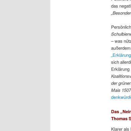
das negat
„Besonder
Persönlich
Schulbiene
– was nütz
außerdem
„Erklärun
sich aller
Erklärung
Koalitions
der grün
Mais 1507
denkwürdi
Das „Nei
Thomas S
Klarer al