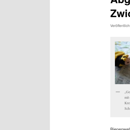
Zwi
Veröffentlic
„Ge
mit
Kre
Schi
Bienenwel