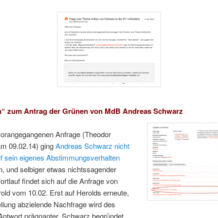
n“ zum Antrag der Grünen von MdB Andreas Schwarz
 vorangegangenen Anfrage (Theodor
am 09.02.14) ging
Andreas Schwarz nicht
auf sein eigenes Abstimmungsverhalten
in, und selbiger etwas nichtssagender
rtlauf findet sich auf die Anfrage von
old vom 10.02. Erst auf Herolds erneute,
ellung abzielende Nachfrage wird des
 Antwort prägnanter. Schwarz begründet