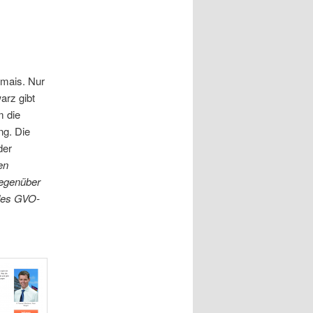
mais. Nur
arz gibt
m die
ng. Die
der
en
egenüber
 des GVO-