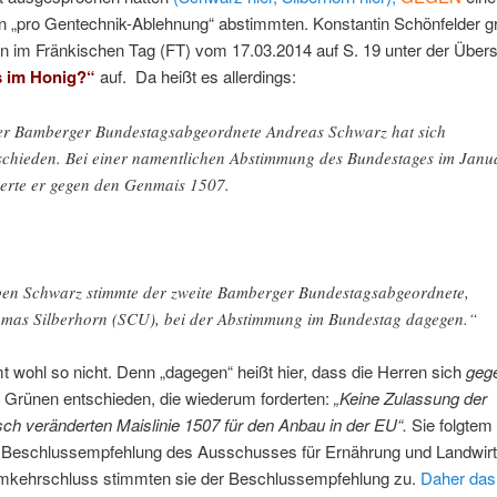
 „pro Gentechnik-Ablehnung“ abstimmten. Konstantin Schönfelder gr
 im Fränkischen Tag (FT) vom 17.03.2014 auf S. 19 unter der Übersc
 im Honig?“
auf. Da heißt es allerdings:
r Bamberger Bundestagsabgeordnete Andreas Schwarz hat sich
schieden. Bei einer namentlichen Abstimmung des Bundestages im Janu
ierte er gegen den Genmais 1507.
en Schwarz stimmte der zweite Bamberger Bundestagsabgeordnete,
mas Silberhorn (SCU), bei der Abstimmung im Bundestag dagegen.“
 wohl so nicht. Denn „dagegen“ heißt hier, dass die Herren sich
geg
r Grünen entschieden, die wiederum forderten:
„Keine Zulassung der
ch veränderten Maislinie 1507 für den Anbau in der EU“.
Sie folgtem
r Beschlussempfehlung des Ausschusses für Ernährung und Landwirt
mkehrschluss stimmten sie der Beschlussempfehlung zu.
Daher das 