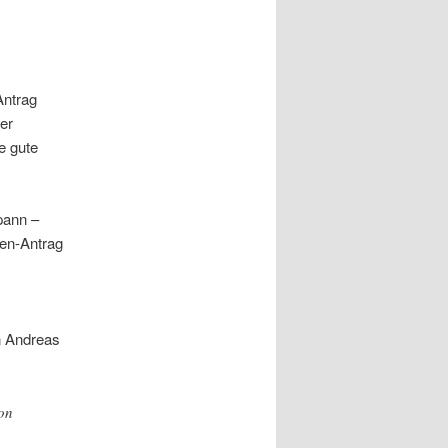
Antrag
er
e gute
pann –
nen-Antrag
n Andreas
ion