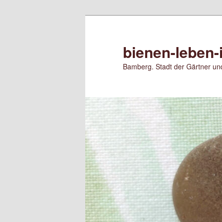
Zum
primären
Inhalt
bienen-leben-
springen
Bamberg. Stadt der Gärtner und