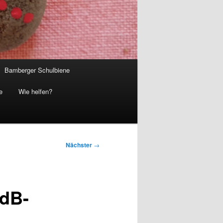
Bamberger Schulbiene
e
Wie helfen?
Nächster
→
MdB-