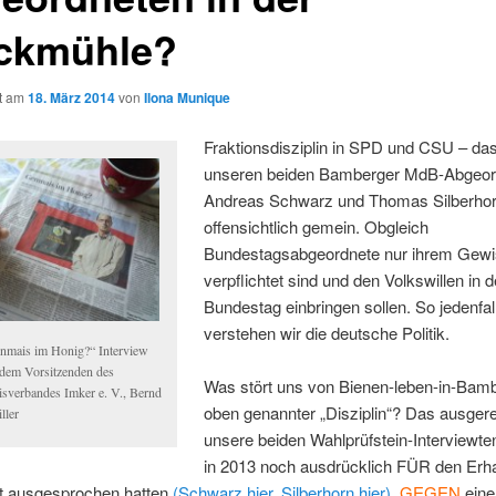
ckmühle?
ht am
18. März 2014
von
Ilona Munique
Fraktionsdisziplin in SPD und CSU – das
unseren beiden Bamberger MdB-Abgeor
Andreas Schwarz und Thomas Silberho
offensichtlich gemein. Obgleich
Bundestagsabgeordnete nur ihrem Gew
verpflichtet sind und den Volkswillen in 
Bundestag einbringen sollen. So jedenfal
verstehen wir die deutsche Politik.
nmais im Honig?“ Interview
 dem Vorsitzenden des
Was stört uns von Bienen-leben-in-Bam
isverbandes Imker e. V., Bernd
oben genannter „Disziplin“? Das ausger
ller
unsere beiden Wahlprüfstein-Interviewten
in 2013 noch ausdrücklich FÜR den Erha
t ausgesprochen hatten
(Schwarz hier,
Silberhorn hier),
GEGEN
eine