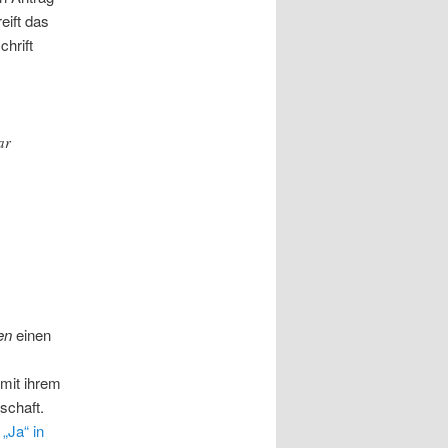
eift das
hrift
ar
en
einen
 mit ihrem
schaft.
„Ja“ in