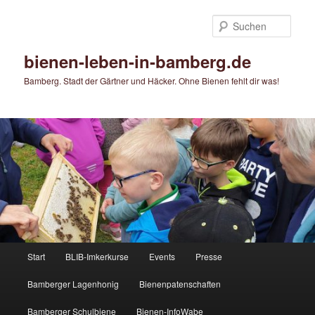
Zum
primären
Such
Inhalt
springen
bienen-leben-in-bamberg.de
Bamberg. Stadt der Gärtner und Häcker. Ohne Bienen fehlt dir was!
Hauptmenü
Start
BLIB-Imkerkurse
Events
Presse
Bamberger Lagenhonig
Bienenpatenschaften
Bamberger Schulbiene
Bienen-InfoWabe