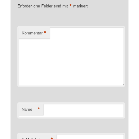
*
Erforderliche Felder sind mit
markiert
*
Kommentar
*
Name