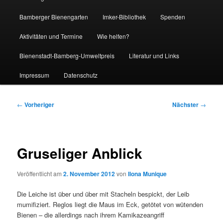
Bamberger Bienengarten
Imker-Bibliothek
Spenden
Aktivitäten und Termine
Wie helfen?
Bienenstadt-Bamberg-Umweltpreis
Literatur und Links
Impressum
Datenschutz
Beitragsnavigation
←
Vorheriger
Nächster
→
Gruseliger Anblick
Veröffentlicht am
2. November 2012
von
Ilona Munique
Die Leiche ist über und über mit Stacheln bespickt, der Leib
mumifiziert. Reglos liegt die Maus im Eck, getötet von wütenden
Bienen – die allerdings nach ihrem Kamikazeangriff