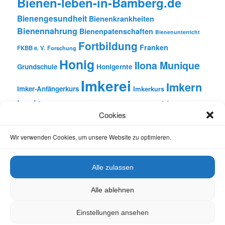
Bienen-leben-in-Bamberg.de
Bienengesundheit
Bienenkrankheiten
Bienennahrung
Bienenpatenschaften
Bienenunterricht
Fortbildung
Franken
FKBB e. V.
Forschung
Honig
Ilona Munique
Grundschule
Honigernte
Imkerei
Imkern
Imker-Anfängerkurs
Imkerkurs
Insekten
Literatur
Lehrbienenstand
Jungimkerkurs
Cookies
Natur
Oberfranken
Monatsbetrachtungen
Pflanzen
Reinhold Burger
Rezension
Schulbienen-Unterricht
Wir verwenden Cookies, um unsere Website zu optimieren.
Unterricht
Schulunterricht
Trachtpflanzen
Vortrag
Wachs
Wildbienen
Varroabehandlung
Alle zulassen
Alle ablehnen
Einstellungen ansehen
Datenschutz
Stolz präsentiert von WordPress