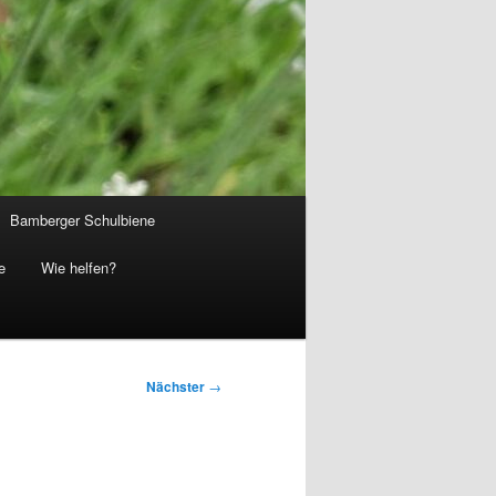
Bamberger Schulbiene
e
Wie helfen?
Nächster
→