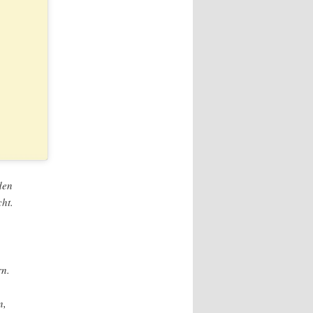
den
ht.
rn.
n,