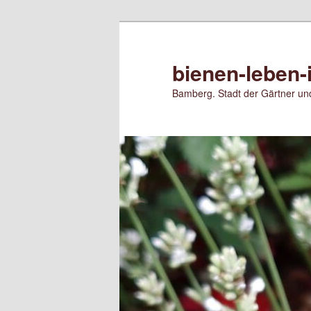
Zum
primären
Inhalt
bienen-leben-
springen
Bamberg. Stadt der Gärtner und