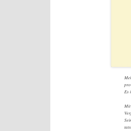
Meh
pro
Es 
Mit
Ver
Sei
tat