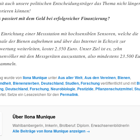
it auch unsere politischen Entscheidungsträger das Thema nicht länge
orieren können!
 passiert mit dem Geld bei erfolgreicher Finanzierung?
 Einrichtung einer Messstation mit hochsensiblen Sensoren, welche die
nale der Bienen aufnehmen und über das Internet in Echtzeit zur
wertung weiterleiten, kostet 2.350 Euro. Unser Ziel ist es, zehn
nenvölker mit den Messgeräten auszustatten, also mindestens 23.500 E
sammeln.
rag wurde von
Ilona Munique
unter
Aus aller Welt
,
Aus den Vereinen
,
Bienen
,
ndheit
,
Bienensterben
,
Deutschland
,
Studien, Forschung
veröffentlicht und mit
B
ng
,
Deutschland
,
Forschung
,
Neurobiologie
,
Pestizide
,
Pflanzenschutzmittel
,
St
tet. Setze ein Lesezeichen für den
Permalink
.
Über Ilona Munique
Wahlbambergerin, Imkerin, Brotberuf: Diplom. Erwachsenenbildnerin
Alle Beiträge von Ilona Munique anzeigen
→