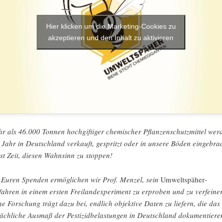
Hier klicken um die Marketing-Cookies zu
akzeptieren und den Inhalt zu aktivieren
r als 46.000 Tonnen hochgiftiger chemischer Pflanzenschutzmittel wer
 Jahr in Deutschland verkauft, gespritzt oder in unsere Böden eingebrac
ist Zeit, diesen Wahnsinn zu stoppen!
 Euren Spenden ermöglichen wir Prof. Menzel, sein
Umweltspäher
-
fahren in einem ersten Freilandexperiment zu erproben und zu verfeine
ne Forschung trägt dazu bei, endlich objektive Daten zu liefern, die das
sächliche Ausmaß der Pestizidbelastungen in Deutschland dokumentiere