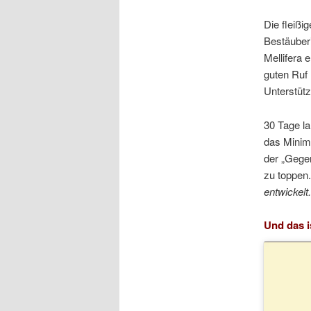
Die fleißi
Bestäuber
Mellifera 
guten Ruf 
Unterstütz
30 Tage l
das Minima
der „Gegen
zu toppen.
entwickelt.
Und das i