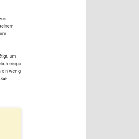
von
 seinem
ere
tigt, um
lich einige
 ein wenig
 sie