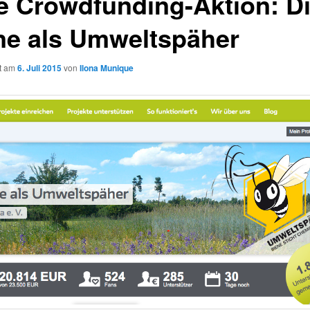
le Crowdfunding-Aktion: D
ne als Umweltspäher
ht am
6. Juli 2015
von
Ilona Munique