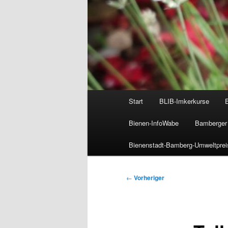
Hauptmenü
Start
BLIB-Imkerkurse
Bienen-InfoWabe
Bamberger 
Bienenstadt-Bamberg-Umweltprei
Beitragsnavigation
←
Vorheriger