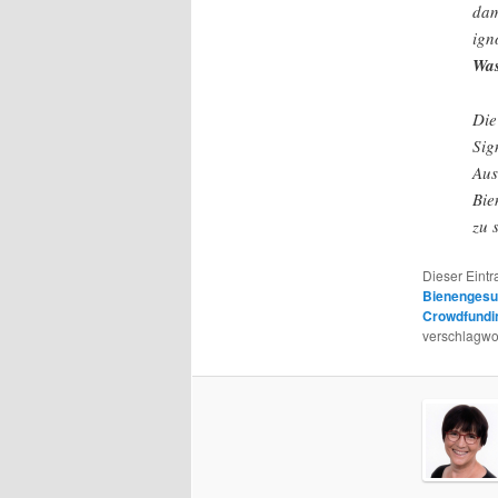
dam
ign
Was
Die
Sig
Aus
Bie
zu 
Dieser Eint
Bienengesu
Crowdfundi
verschlagwor